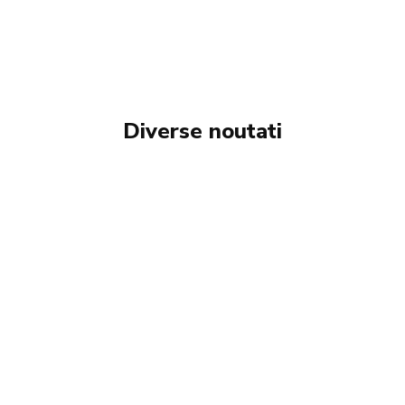
Diverse noutati
AGRICULTURA
COPII
POLITICA