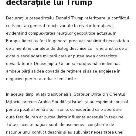
declarațiile lui Trump
Declarațiile președintelui Donald Trump referitoare la conflictul
cu Iranul au generat reacții variate la nivel internațional,
evidențiind complexitatea relațiilor geopolitice actuale. În
Europa, liderii au fost în general precauți, subliniind necesitatea
de a menține canalele de dialog deschise cu Teheranul și de a
evita o escaladare militară care ar putea avea consecințe
devastatoare. De exemplu, Uniunea Europeană a îndemnat
ambele părți să dea dovadă de reținere și să se angajeze în
negocieri pentru a reduce tensiunile.
În același timp, aliații tradiționali ai Statelor Unite din Orientul
Mijlociu, precum Arabia Saudită și Israel, și-au exprimat sprijinul
pentru poziția fermă a lui Trump, considerând că o abordare
dură față de Iran ar putea limita influența acestuia în regiune.
Totuși, aceste națiuni sunt, de asemenea, conștiente de
riscurile unui conflict deschis și au subliniat necesitatea unei