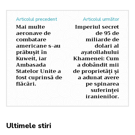
Articolul precedent
Articolul următor
Mai multe
Imperiul secret
aeronave de
de 95 de
combatare
miliarde de
americane s-au
dolari al
prăbușit în
ayatollahului
Kuweit, iar
Khamenei: Cum
Ambasada
a dobândit mii
Statelor Unite a
de proprietăți și
fost cuprinsă de
a adunat avere
flăcări.
pe spinarea
suferinței
iranienilor.
Ultimele stiri