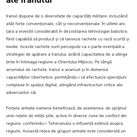
ale Iranului
Iranul dispune de o diversitate de capacități militare, incluzând
atât forțe convenționale, cât și neconvenționale. În ultimii ani,
țara a investit considerabil în dezvoltarea tehnologiei balistice,
fiind capabilă să producă și să lanseze rachete cu rază scurtă și
medie. Aceste rachete sunt percepute ca o parte esențială a
strategiei de apărare a Iranului, având capacitatea de a atinge
ținte în întreaga regiune a Orientului Mijlociu. Pe lângă
arsenalul de rachete, Iranul a avansat și în domeniul
capacităților cibernetice, permițându-i să efectueze operațiuni
complexe în spațiul digital, atingând infrastructuri critice ale
adversarilor săi.
Forțele armate iraniene beneficiază, de asemenea, de sprijinul
unei rețele de miliții șiite, active în diverse zone de conflict din
regiune, conferindu-i Teheranului o influență extinsă asupra
regiunii. Această rețea de grupuri armate este considerată un