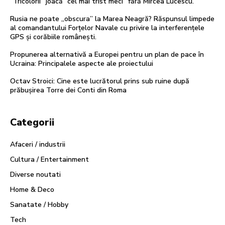
”Tricolorii” joacă ”cel mai trist meci” fără Mircea Lucescu.
Rusia ne poate „obscura” la Marea Neagră? Răspunsul limpede
al comandantului Forțelor Navale cu privire la interferențele
GPS și corăbiile românești.
Propunerea alternativă a Europei pentru un plan de pace în
Ucraina: Principalele aspecte ale proiectului
Octav Stroici: Cine este lucrătorul prins sub ruine după
prăbușirea Torre dei Conti din Roma
Categorii
Afaceri / industrii
Cultura / Entertainment
Diverse noutati
Home & Deco
Sanatate / Hobby
Tech