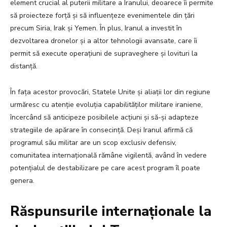
element crucial al puterii militare a Iranului, deoarece îi permite
să proiecteze forță și să influențeze evenimentele din țări
precum Siria, Irak și Yemen. În plus, Iranul a investit în
dezvoltarea dronelor și a altor tehnologii avansate, care îi
permit să execute operațiuni de supraveghere și lovituri la
distanță.
În fața acestor provocări, Statele Unite și aliații lor din regiune
urmăresc cu atenție evoluția capabilităților militare iraniene,
încercând să anticipeze posibilele acțiuni și să-și adapteze
strategiile de apărare în consecință. Deși Iranul afirmă că
programul său militar are un scop exclusiv defensiv,
comunitatea internațională rămâne vigilentă, având în vedere
potențialul de destabilizare pe care acest program îl poate
genera.
Răspunsurile internaționale la