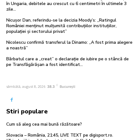
în Ungaria, debitele au crescut cu 6 centimetri în ultimele 3
zile...
Nicușor Dan, referindu-se la decizia Moody’s: „Ratingul
României menținut mulțumită contribuțiilor instituțiilor,
populației și sectorului privat”
Nicolescu confirmă transferul la Dinamo: „A fost prima alegere
a noastră”
Bărbatul care a „creat” o declarație de iubire pe o stâncă de
pe Transfăgărășan a fost identificat…
C
sâmbătă, august 8, 2026
38.3
București
Stiri populare
Cum să aleg cea mai bună răzătoare?
Slovacia – România, 21:45, LIVE TEXT pe digisport.ro.