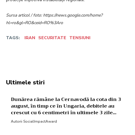
Sursa articol / foto: https://news.google.com/home?
hl=ro&gl=RO&ceid=RO%3Aro
TAGS:
IRAN
SECURITATE
TENSIUNI
Facebook
Twitter
Pinterest
W
Ultimele stiri
Dunărea rămâne la Cernavodă la cota din 3
august, în timp ce în Ungaria, debitele au
crescut cu 6 centimetri în ultimele 3 zile...
Autorii SocialImpactAward