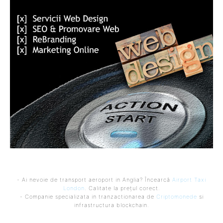
- Ai nevoie de transport aeroport in Anglia? Încearcă
Airport Taxi
London
. Calitate la prețul corect.
- Companie specializata in tranzactionarea de
Criptomonede
si
infrastructura blockchain.