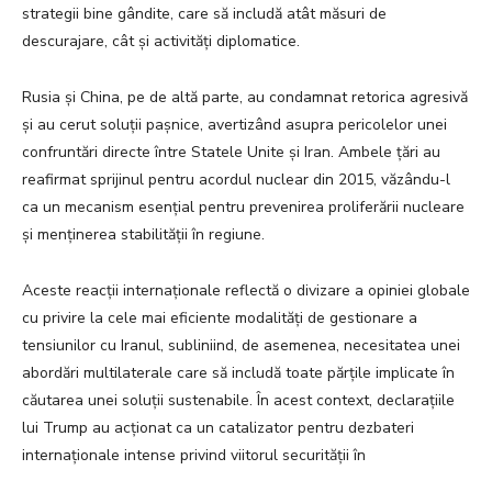
strategii bine gândite, care să includă atât măsuri de
descurajare, cât și activități diplomatice.
Rusia și China, pe de altă parte, au condamnat retorica agresivă
și au cerut soluții pașnice, avertizând asupra pericolelor unei
confruntări directe între Statele Unite și Iran. Ambele țări au
reafirmat sprijinul pentru acordul nuclear din 2015, văzându-l
ca un mecanism esențial pentru prevenirea proliferării nucleare
și menținerea stabilității în regiune.
Aceste reacții internaționale reflectă o divizare a opiniei globale
cu privire la cele mai eficiente modalități de gestionare a
tensiunilor cu Iranul, subliniind, de asemenea, necesitatea unei
abordări multilaterale care să includă toate părțile implicate în
căutarea unei soluții sustenabile. În acest context, declarațiile
lui Trump au acționat ca un catalizator pentru dezbateri
internaționale intense privind viitorul securității în