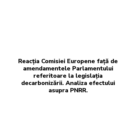
Articole scrise de
Autorii
SocialImpactAward
Reacția Comisiei Europene față de
amendamentele Parlamentului
referitoare la legislația
decarbonizării. Analiza efectului
asupra PNRR.