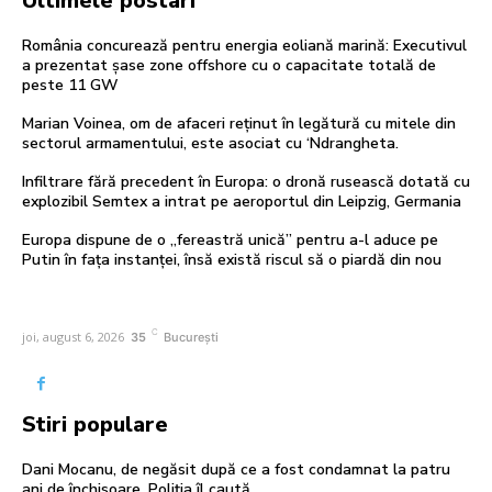
Ultimele postari
România concurează pentru energia eoliană marină: Executivul
a prezentat șase zone offshore cu o capacitate totală de
peste 11 GW
Marian Voinea, om de afaceri reținut în legătură cu mitele din
sectorul armamentului, este asociat cu ‘Ndrangheta.
Infiltrare fără precedent în Europa: o dronă rusească dotată cu
explozibil Semtex a intrat pe aeroportul din Leipzig, Germania
Europa dispune de o „fereastră unică” pentru a-l aduce pe
Putin în fața instanței, însă există riscul să o piardă din nou
C
joi, august 6, 2026
35
București
Stiri populare
Dani Mocanu, de negăsit după ce a fost condamnat la patru
ani de închisoare. Poliția îl caută