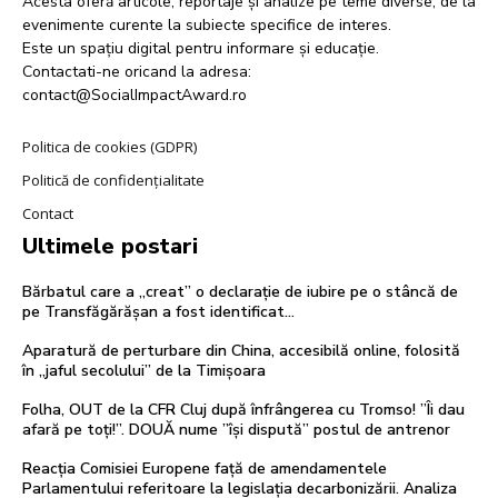
Acesta oferă articole, reportaje și analize pe teme diverse, de la
evenimente curente la subiecte specifice de interes.
Este un spațiu digital pentru informare și educație.
Contactati-ne oricand la adresa:
contact@SocialImpactAward.ro
Politica de cookies (GDPR)
Politică de confidențialitate
Contact
Ultimele postari
Bărbatul care a „creat” o declarație de iubire pe o stâncă de
pe Transfăgărășan a fost identificat…
Aparatură de perturbare din China, accesibilă online, folosită
în „jaful secolului” de la Timișoara
Folha, OUT de la CFR Cluj după înfrângerea cu Tromso! ”Îi dau
afară pe toți!”. DOUĂ nume ”își dispută” postul de antrenor
Reacția Comisiei Europene față de amendamentele
Parlamentului referitoare la legislația decarbonizării. Analiza