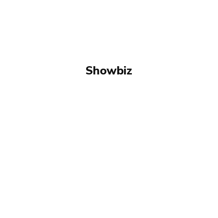
Showbiz
ARTA SI ISTORIE
FASHION