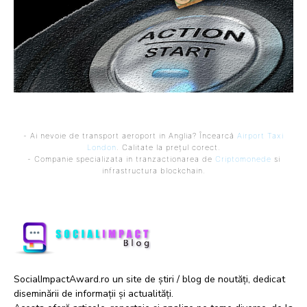
- Ai nevoie de transport aeroport in Anglia? Încearcă
Airport Taxi
London
. Calitate la prețul corect.
- Companie specializata in tranzactionarea de
Criptomonede
si
infrastructura blockchain.
SocialImpactAward.ro un site de știri / blog de noutăți, dedicat
diseminării de informații și actualități.