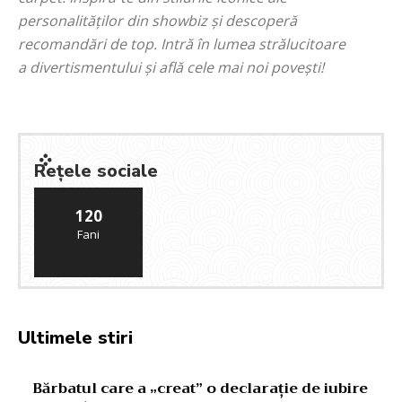
personalităților din showbiz și descoperă
recomandări de top. Intră în lumea strălucitoare
a divertismentului și află cele mai noi povești!
Rețele sociale
120
Fani
Ultimele stiri
Bărbatul care a „creat” o declarație de iubire