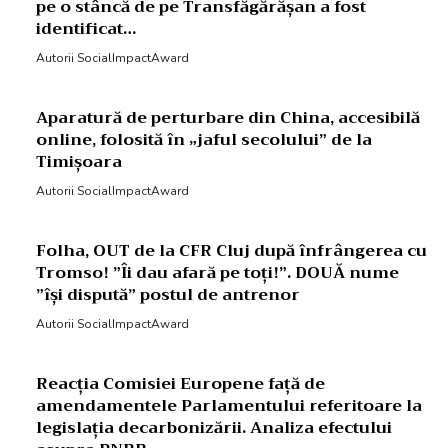
pe o stâncă de pe Transfăgărășan a fost
identificat…
Autorii SocialImpactAward
Aparatură de perturbare din China, accesibilă
online, folosită în „jaful secolului” de la
Timișoara
Autorii SocialImpactAward
Folha, OUT de la CFR Cluj după înfrângerea cu
Tromso! ”Îi dau afară pe toți!”. DOUĂ nume
”își dispută” postul de antrenor
Autorii SocialImpactAward
Reacția Comisiei Europene față de
amendamentele Parlamentului referitoare la
legislația decarbonizării. Analiza efectului