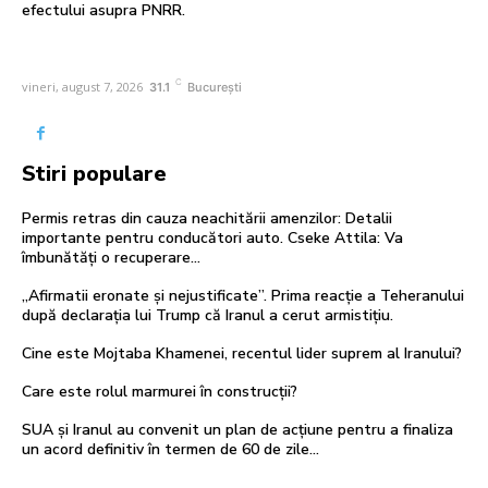
efectului asupra PNRR.
C
vineri, august 7, 2026
31.1
București
Stiri populare
Permis retras din cauza neachitării amenzilor: Detalii
importante pentru conducători auto. Cseke Attila: Va
îmbunătăți o recuperare…
„Afirmatii eronate și nejustificate”. Prima reacție a Teheranului
după declarația lui Trump că Iranul a cerut armistițiu.
Cine este Mojtaba Khamenei, recentul lider suprem al Iranului?
Care este rolul marmurei în construcții?
SUA și Iranul au convenit un plan de acțiune pentru a finaliza
un acord definitiv în termen de 60 de zile…