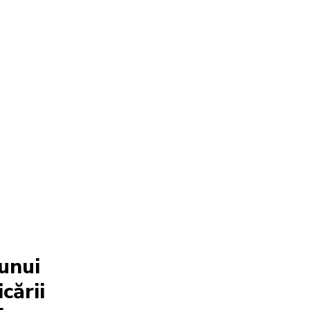
 unui
cării