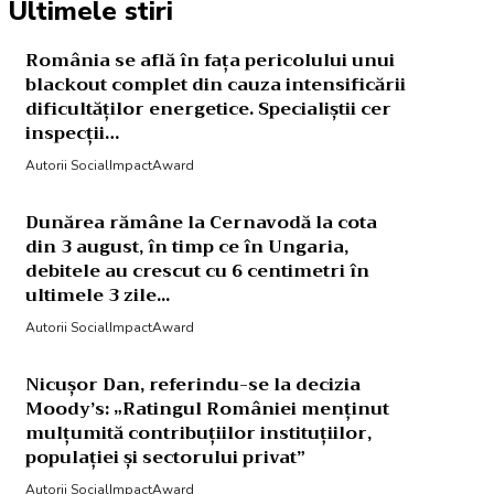
Ultimele stiri
România se află în fața pericolului unui
blackout complet din cauza intensificării
dificultăților energetice. Specialiștii cer
inspecții…
Autorii SocialImpactAward
Dunărea rămâne la Cernavodă la cota
din 3 august, în timp ce în Ungaria,
debitele au crescut cu 6 centimetri în
ultimele 3 zile...
Autorii SocialImpactAward
Nicușor Dan, referindu-se la decizia
Moody’s: „Ratingul României menținut
mulțumită contribuțiilor instituțiilor,
populației și sectorului privat”
Autorii SocialImpactAward