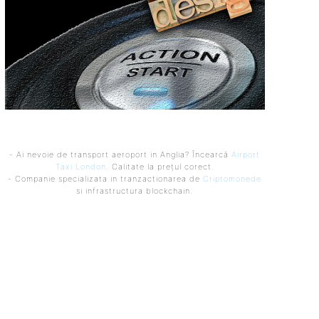
- Ai nevoie de transport aeroport in Anglia? Încearcă
Airport
Taxi London
. Calitate la prețul corect.
- Companie specializata in tranzactionarea de
Criptomonede
si infrastructura blockchain.