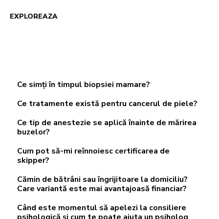
EXPLOREAZA
Veste de salvare: echipamentul esențial pentru
siguranță pe apă
Ce simți în timpul biopsiei mamare?
Ce tratamente există pentru cancerul de piele?
Ce tip de anestezie se aplică înainte de mărirea
buzelor?
Cum pot să-mi reînnoiesc certificarea de
skipper?
Cămin de bătrâni sau îngrijitoare la domiciliu?
Care variantă este mai avantajoasă financiar?
Când este momentul să apelezi la consiliere
psihologică și cum te poate ajuta un psiholog