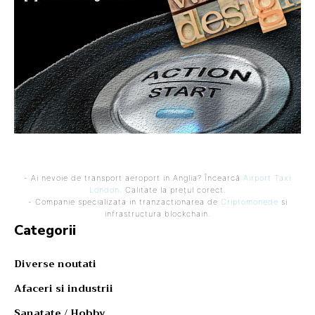
- Ai nevoie de transport aeroport in Anglia? Încearcă
Airport Taxi
London
. Calitate la prețul corect.
- Companie specializata in tranzactionarea de
Criptomonede
si
infrastructura blockchain.
Categorii
Diverse noutati
Afaceri si industrii
Sanatate / Hobby