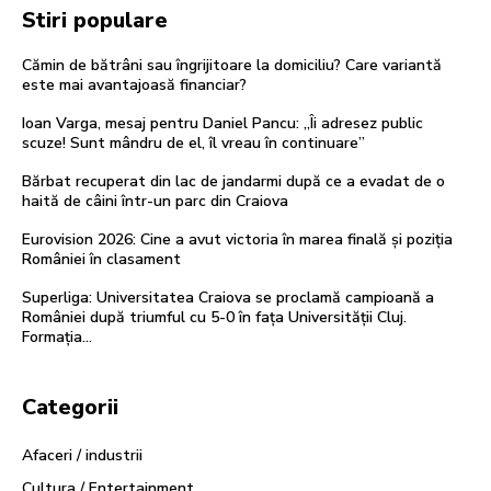
Stiri populare
Cămin de bătrâni sau îngrijitoare la domiciliu? Care variantă
este mai avantajoasă financiar?
Ioan Varga, mesaj pentru Daniel Pancu: „Îi adresez public
scuze! Sunt mândru de el, îl vreau în continuare”
Bărbat recuperat din lac de jandarmi după ce a evadat de o
haită de câini într-un parc din Craiova
Eurovision 2026: Cine a avut victoria în marea finală și poziția
României în clasament
Superliga: Universitatea Craiova se proclamă campioană a
României după triumful cu 5-0 în fața Universității Cluj.
Formația…
Categorii
Afaceri / industrii
Cultura / Entertainment