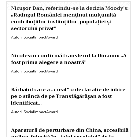
Nicușor Dan, referindu-se la decizia Moody’s:
„Ratingul României menținut mulțumită
contribuțiilor instituțiilor, populației și
sectorului privat”
Autorii SocialImpactAward
Nicolescu confirmă transferul la Dinamo: „A
fost prima alegere a noastră”
Autorii SocialImpactAward
Bărbatul care a „creat” o declarație de iubire
pe o stâncă de pe Transfăgărășan a fost
identificat…
Autorii SocialImpactAward
Aparatură de perturbare din China, accesibilă
online, folosită în „jaful secolului” de la