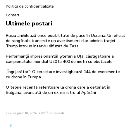
Politică de confidențialitate
Contact
Ultimele postari
Rusia anihilează orice posibilitate de pace în Ucraina. Un oficial
de rang înalt transmite un avertisment clar administrației
Trump într-un interviu difuzat de Tass.
Performanță impresionantă! Ștefania Uță, câștigătoare a
campionatului mondial U20 la 400 de metri cu obstacole
„Îngrijorător”: O cercetare investighează 144 de evenimente
cu drone în Europa
O teorie recentă referitoare la drona care a detonat în
Bulgaria, avansată de un ex-ministru al Apărării
C
luni, august 10, 2026
29.1
București