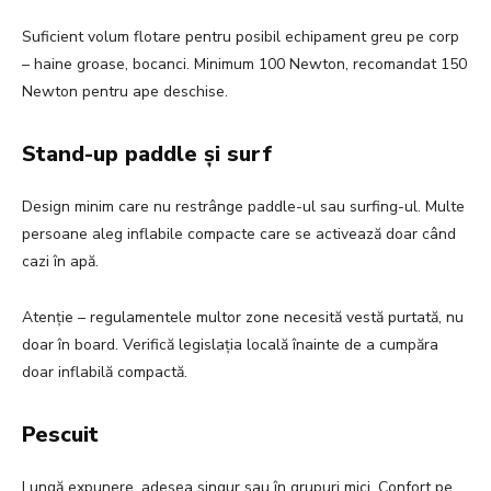
Suficient volum flotare pentru posibil echipament greu pe corp
– haine groase, bocanci. Minimum 100 Newton, recomandat 150
Newton pentru ape deschise.
Stand-up paddle și surf
Design minim care nu restrânge paddle-ul sau surfing-ul. Multe
persoane aleg inflabile compacte care se activează doar când
cazi în apă.
Atenție – regulamentele multor zone necesită vestă purtată, nu
doar în board. Verifică legislația locală înainte de a cumpăra
doar inflabilă compactă.
Pescuit
Lungă expunere, adesea singur sau în grupuri mici. Confort pe