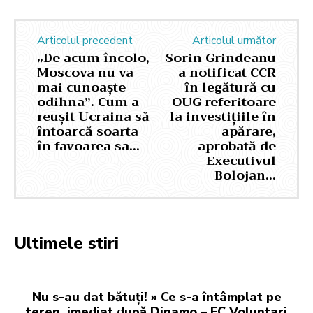
Articolul precedent
Articolul următor
„De acum încolo,
Sorin Grindeanu
Moscova nu va
a notificat CCR
mai cunoaște
în legătură cu
odihna”. Cum a
OUG referitoare
reușit Ucraina să
la investițiile în
întoarcă soarta
apărare,
în favoarea sa…
aprobată de
Executivul
Bolojan…
Ultimele stiri
Nu s-au dat bătuți! » Ce s-a întâmplat pe
teren, imediat după Dinamo – FC Voluntari