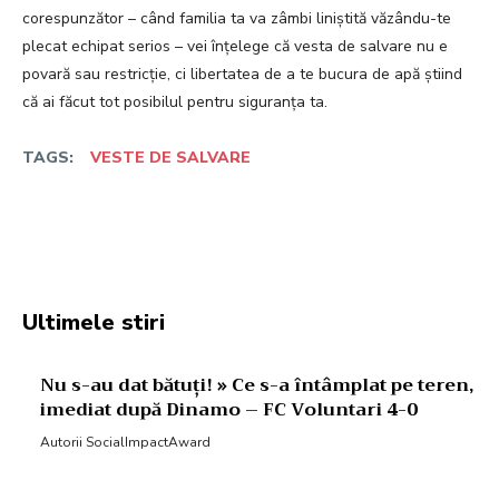
corespunzător – când familia ta va zâmbi liniștită văzându-te
plecat echipat serios – vei înțelege că vesta de salvare nu e
povară sau restricție, ci libertatea de a te bucura de apă știind
că ai făcut tot posibilul pentru siguranța ta.
TAGS:
VESTE DE SALVARE
Facebook
Twitter
Pinterest
W
Ultimele stiri
Nu s-au dat bătuți! » Ce s-a întâmplat pe teren,
imediat după Dinamo – FC Voluntari 4-0
Autorii SocialImpactAward