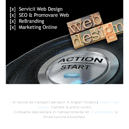
- Ai nevoie de transport aeroport in Anglia? Încearcă
Airport Taxi
London
. Calitate la prețul corect.
- Companie specializata in tranzactionarea de
Criptomonede
si
infrastructura blockchain.