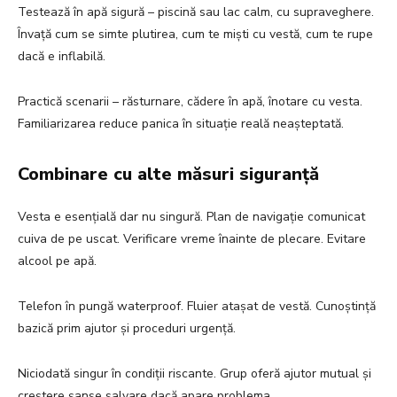
Testează în apă sigură – piscină sau lac calm, cu supraveghere.
Învață cum se simte plutirea, cum te miști cu vestă, cum te rupe
dacă e inflabilă.
Practică scenarii – răsturnare, cădere în apă, înotare cu vesta.
Familiarizarea reduce panica în situație reală neașteptată.
Combinare cu alte măsuri siguranță
Vesta e esențială dar nu singură. Plan de navigație comunicat
cuiva de pe uscat. Verificare vreme înainte de plecare. Evitare
alcool pe apă.
Telefon în pungă waterproof. Fluier atașat de vestă. Cunoștință
bazică prim ajutor și proceduri urgență.
Niciodată singur în condiții riscante. Grup oferă ajutor mutual și
creștere șanse salvare dacă apare problema.