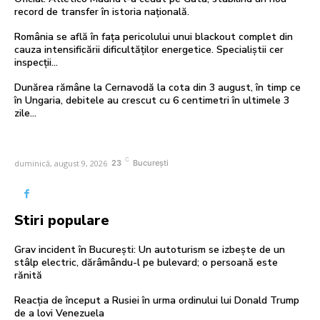
record de transfer în istoria națională.
România se află în fața pericolului unui blackout complet din
cauza intensificării dificultăților energetice. Specialiștii cer
inspecții…
Dunărea rămâne la Cernavodă la cota din 3 august, în timp ce
în Ungaria, debitele au crescut cu 6 centimetri în ultimele 3
zile...
C
duminică, august 9, 2026
23
București
Stiri populare
Grav incident în București: Un autoturism se izbește de un
stâlp electric, dărâmându-l pe bulevard; o persoană este
rănită
Reacția de început a Rusiei în urma ordinului lui Donald Trump
de a lovi Venezuela