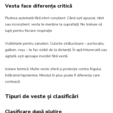
Vesta face diferența critică
Plutirea automată fără efort conștient. Când ești epuizat, rănit
sau inconștient, vesta te menține la suprafață. Nu trebuie să
lupți pentru fiecare respirație.
Vizibilitate pentru salvatori. Culorile strălucitoare – portocaliu,
galben, roșu – te fac vizibil de la distanță. În apă întunecată sau
agitată, ești aproape invizibil fără vestă.
Izolare termică. Multe veste oferă și protecție contra frigului,
întârziind hipotermia. Minutul în plus poate fi diferența care
contează.
Tipuri de veste și clasificări
Clasificare după plutire