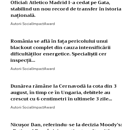
Oficial: Atletico Madrid l-a cedat pe Gata,
stabilind un nou record de transfer în istoria
națională.
Autorii SocialImpactAward
România se află în fața pericolului unui
blackout complet din cauza intensificării
dificultăților energetice. Specialiștii cer
inspecții…
Autorii SocialImpactAward
Dunărea rămâne la Cernavodă la cota din 3
august, în timp ce în Ungaria, debitele au
crescut cu 6 centimetri în ultimele 3 zile...
Autorii SocialImpactAward
Nicușor Dan, referindu-se la decizia Moody’s: