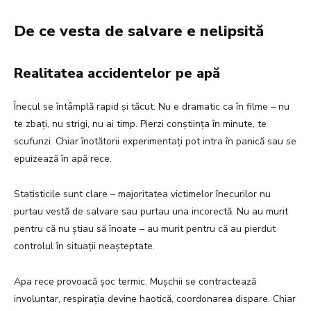
De ce vesta de salvare e nelipsită
Realitatea accidentelor pe apă
Înecul se întâmplă rapid și tăcut. Nu e dramatic ca în filme – nu
te zbați, nu strigi, nu ai timp. Pierzi conștiința în minute, te
scufunzi. Chiar înotătorii experimentați pot intra în panică sau se
epuizează în apă rece.
Statisticile sunt clare – majoritatea victimelor înecurilor nu
purtau vestă de salvare sau purtau una incorectă. Nu au murit
pentru că nu știau să înoate – au murit pentru că au pierdut
controlul în situații neașteptate.
Apa rece provoacă șoc termic. Mușchii se contractează
involuntar, respirația devine haotică, coordonarea dispare. Chiar