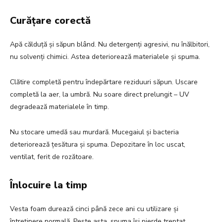
Curățare corectă
Apă călduță și săpun blând. Nu detergenți agresivi, nu înălbitori,
nu solvenți chimici. Astea deteriorează materialele și spuma.
Clătire completă pentru îndepărtare reziduuri săpun. Uscare
completă la aer, la umbră. Nu soare direct prelungit – UV
degradează materialele în timp.
Nu stocare umedă sau murdară. Mucegaiul și bacteria
deteriorează țesătura și spuma. Depozitare în loc uscat,
ventilat, ferit de rozătoare.
Înlocuire la timp
Vesta foam durează cinci până zece ani cu utilizare și
întreținere normală. Peste asta, spuma își pierde treptat