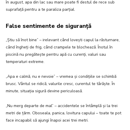
în august, apa din lac sau mare poate fi destul de rece sub
suprafață pentru a te paraliza parțial.
False sentimente de siguranță
„Știu să înot bine” – irelevant când lovești capul la răsturnare,
când îngheți de frig, când crampele te blochează. Înotul în
piscină nu pregătește pentru apă cu curenți, valuri sau
temperaturi extreme.
„Apa e calmă, nu e nevoie” – vremea și condițiile se schimbă
brusc. Vântul se ridică, valurile cresc, curentul te târăște. În
minute, situația sigură devine periculoasă.
„Nu merg departe de mal” – accidentele se întâmplă și la trei
metri de țărm. Oboseala, panica, lovitura capului – toate te pot
face incapabil să ajungi înapoi acei trei metri.