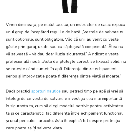
Vineri dimineața, pe malul lacului, un instructor de caiac explica
unui grup de începători regulile de bază. „Vestele de salvare nu
sunt opționale, sunt obligatorii. Văd că unii au venit cu veste
găsite prin garaj, uzate sau cu căptușeală comprimată. Ălea nu
vă salvează – vă dau doar iluzia siguranței.” A ridicat o vestă
profesională nouă. „Asta da, plutește corect, se fixează solid, nu
se rotește când sunteți în apă. Diferența dintre echipament
serios și improvizație poate fi diferența dintre viață și moarte.”
Dacă practici
sporturi nautice
sau petreci timp pe apă și vrei să
înțelegi de ce vesta de salvare e investiția cea mai importantă
în siguranța ta, cum să alegi modelul potrivit pentru activitatea
ta și ce caracteristici fac diferența între echipament functional
și unul periculos, articolul ăsta îți explică tot despre protecția
care poate să îți salveze viața.