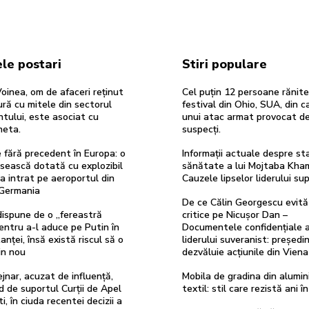
le postari
Stiri populare
oinea, om de afaceri reținut
Cel puțin 12 persoane rănite
ură cu mitele din sectorul
festival din Ohio, SUA, din 
tului, este asociat cu
unui atac armat provocat de
heta.
suspecți.
re fără precedent în Europa: o
Informații actuale despre st
sească dotată cu explozibil
sănătate a lui Mojtaba Kha
 intrat pe aeroportul din
Cauzele lipselor liderului s
 Germania
De ce Călin Georgescu evită 
ispune de o „fereastră
critice pe Nicușor Dan –
entru a-l aduce pe Putin în
Documentele confidențiale 
anței, însă există riscul să o
liderului suveranist: președi
in nou
dezvăluie acțiunile din Viena
ejnar, acuzat de influență,
Mobila de gradina din alumini
d de suportul Curții de Apel
textil: stil care rezistă ani î
i, în ciuda recentei decizii a