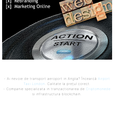
- Ai nevoie de transport aeroport in Anglia? Încearcă
Airport
Taxi London
. Calitate la prețul corect.
- Companie specializata in tranzactionarea de
Criptomonede
si infrastructura blockchain.