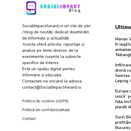
SocialImpactAward.ro un site de știri
Ultime
/ blog de noutăți, dedicat diseminării
de informații și actualități.
Marian V
Acesta oferă articole, reportaje și
în legăt
armamen
analize pe teme diverse, de la
‘Ndrang
evenimente curente la subiecte
specifice de interes.
Infiltra
Este un spațiu digital pentru
dronă ru
informare și educație.
Semtex a
Leipzig,
Contactati-ne oricand la adresa:
contact@SocialImpactAward.ro
Europa d
unică” p
Politica de cookies (GDPR)
fața inst
piardă d
Politică de confidențialitate
Sorin Bl
Contact
profitân
Bucureșt