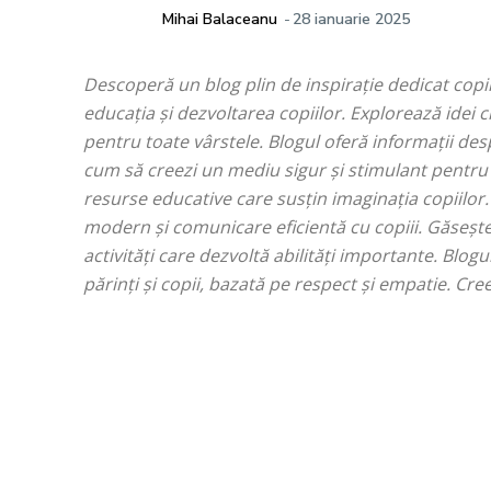
Mihai Balaceanu
-
28 ianuarie 2025
Descoperă un blog plin de inspirație dedicat copiil
educația și dezvoltarea copiilor. Explorează idei cr
pentru toate vârstele. Blogul oferă informații des
cum să creezi un mediu sigur și stimulant pentru c
resurse educative care susțin imaginația copiilor.
modern și comunicare eficientă cu copiii. Găsește
activități care dezvoltă abilități importante. Blo
părinți și copii, bazată pe respect și empatie. Cr