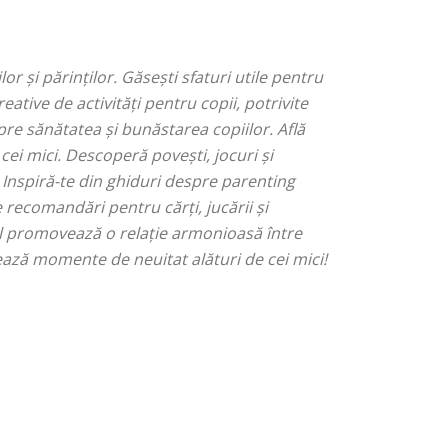
or și părinților. Găsești sfaturi utile pentru
eative de activități pentru copii, potrivite
pre sănătatea și bunăstarea copiilor. Află
ei mici. Descoperă povești, jocuri și
 Inspiră-te din ghiduri despre parenting
 recomandări pentru cărți, jucării și
gul promovează o relație armonioasă între
eează momente de neuitat alături de cei mici!