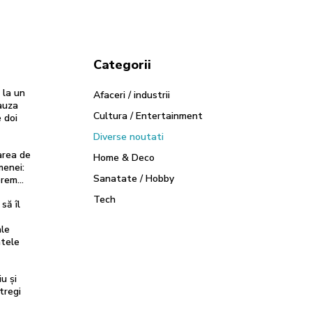
Categorii
 la un
Afaceri / industrii
cauza
Cultura / Entertainment
 doi
Diverse noutati
area de
Home & Deco
menei:
Sanatate / Hobby
uprem…
Tech
să îl
ale
ntele
u și
ntregi