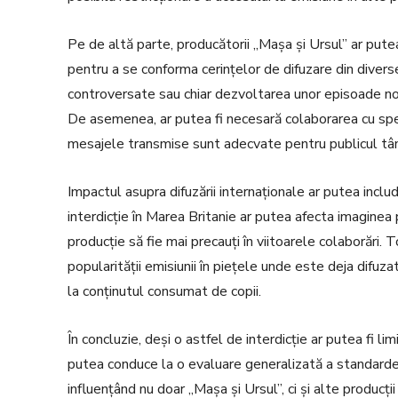
Pe de altă parte, producătorii „Mașa și Ursul” ar putea 
pentru a se conforma cerințelor de difuzare din divers
controversate sau chiar dezvoltarea unor episoade noi
De asemenea, ar putea fi necesară colaborarea cu speci
mesajele transmise sunt adecvate pentru publicul tân
Impactul asupra difuzării internaționale ar putea includ
interdicție în Marea Britanie ar putea afecta imaginea 
producție să fie mai precauți în viitoarele colaborări. 
popularității emisiunii în piețele unde este deja difuzat
la conținutul consumat de copii.
În concluzie, deși o astfel de interdicție ar putea fi lim
putea conduce la o evaluare generalizată a standardelo
influențând nu doar „Mașa și Ursul”, ci și alte producții