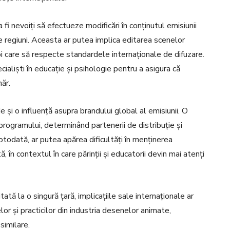
fi nevoiți să efectueze modificări în conținutul emisiunii
e regiuni. Aceasta ar putea implica editarea scenelor
 care să respecte standardele internaționale de difuzare.
aliști în educație și psihologie pentru a asigura că
ăr.
e și o influență asupra brandului global al emisiunii. O
programului, determinând partenerii de distribuție și
Totodată, ar putea apărea dificultăți în menținerea
ă, în contextul în care părinții și educatorii devin mai atenți
itată la o singură țară, implicațiile sale internaționale ar
r și practicilor din industria desenelor animate,
 similare.