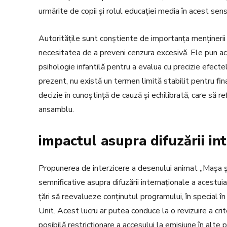
urmărite de copii și rolul educației media în acest sens
Autoritățile sunt conștiente de importanța menținerii d
necesitatea de a preveni cenzura excesivă. Ele pun acc
psihologie infantilă pentru a evalua cu precizie efecte
prezent, nu există un termen limită stabilit pentru fina
decizie în cunoștință de cauză și echilibrată, care să ref
ansamblu.
impactul asupra difuzării in
Propunerea de interzicere a desenului animat „Mașa și
semnificative asupra difuzării internaționale a acestui
țări să reevalueze conținutul programului, în special î
Unit. Acest lucru ar putea conduce la o revizuire a crite
posibilă restricționare a accesului la emisiune în alte p