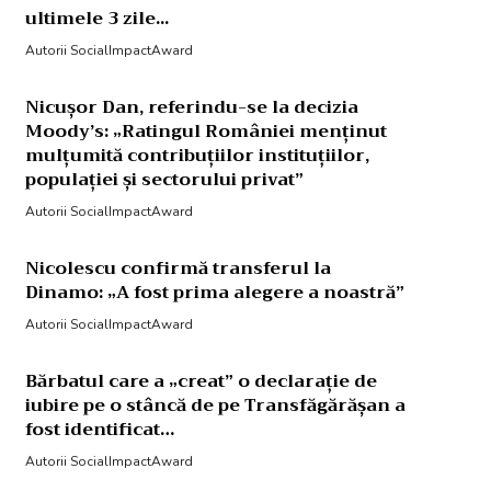
ultimele 3 zile...
Autorii SocialImpactAward
Nicușor Dan, referindu-se la decizia
Moody’s: „Ratingul României menținut
mulțumită contribuțiilor instituțiilor,
populației și sectorului privat”
Autorii SocialImpactAward
Nicolescu confirmă transferul la
Dinamo: „A fost prima alegere a noastră”
Autorii SocialImpactAward
Bărbatul care a „creat” o declarație de
iubire pe o stâncă de pe Transfăgărășan a
fost identificat…
Autorii SocialImpactAward