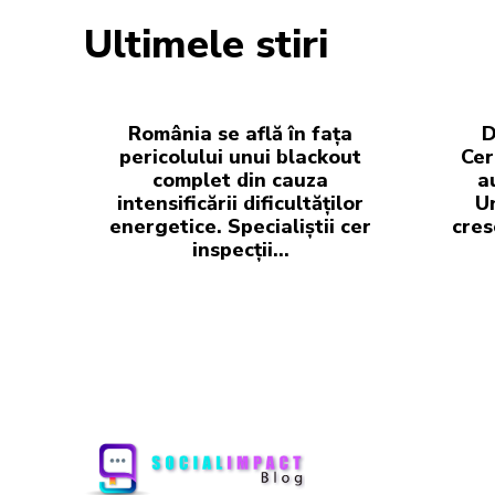
Ultimele stiri
România se află în fața
D
pericolului unui blackout
Cer
complet din cauza
a
intensificării dificultăților
Un
energetice. Specialiștii cer
cres
inspecții…