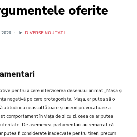
rgumentele oferite
E 2026
In
DIVERSE NOUTATI
lamentari
motive pentru a cere interzicerea desenului animat „Mașa și
ența negativă pe care protagonista, Mașa, ar putea să o
că atitudinea neascultătoare și uneori provocatoare a
est comportament în viața de zi cu zi, ceea ce ar putea
autoritate. De asemenea, parlamentarii au remarcat că
r putea fi considerate inadecvate pentru tineri, precum