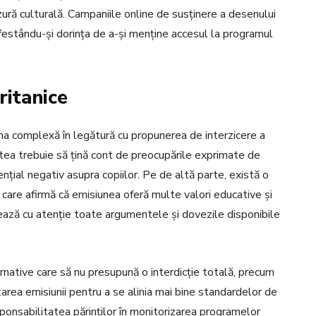
ră culturală. Campaniile online de susținere a desenului
nifestându-și dorința de a-și menține accesul la programul
ritanice
ema complexă în legătură cu propunerea de interzicere a
tea trebuie să țină cont de preocupările exprimate de
tențial negativ asupra copiilor. Pe de altă parte, există o
or care afirmă că emisiunea oferă multe valori educative și
zează cu atenție toate argumentele și dovezile disponibile
lternative care să nu presupună o interdicție totală, precum
rea emisiunii pentru a se alinia mai bine standardelor de
ponsabilitatea părinților în monitorizarea programelor