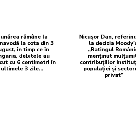
unărea rămâne la
Nicușor Dan, referin
navodă la cota din 3
la decizia Moody’
ugust, în timp ce în
„Ratingul Români
garia, debitele au
menținut mulțumi
cut cu 6 centimetri în
contribuțiilor instituț
ultimele 3 zile...
populației și sector
privat”