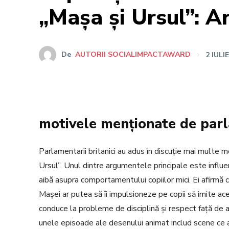
„Mașa și Ursul”: A
De
AUTORII SOCIALIMPACTAWARD
2 IULI
motivele menționate de par
Parlamentarii britanici au adus în discuție mai multe 
Ursul”. Unul dintre argumentele principale este influ
aibă asupra comportamentului copiilor mici. Ei afirmă 
Mașei ar putea să îi impulsioneze pe copii să imite ac
conduce la probleme de disciplină și respect față de 
unele episoade ale desenului animat includ scene ce a