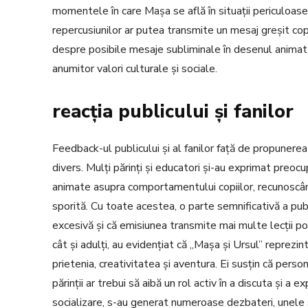
momentele în care Mașa se află în situații periculoas
repercusiunilor ar putea transmite un mesaj greșit copiil
despre posibile mesaje subliminale în desenul animat c
anumitor valori culturale și sociale.
reacția publicului și fanilor
Feedback-ul publicului și al fanilor față de propunere
divers. Mulți părinți și educatori și-au exprimat preo
animate asupra comportamentului copiilor, recunoscân
sporită. Cu toate acestea, o parte semnificativă a pub
excesivă și că emisiunea transmite mai multe lecții poz
cât și adulți, au evidențiat că „Mașa și Ursul” reprezi
prietenia, creativitatea și aventura. Ei susțin că perso
părinții ar trebui să aibă un rol activ în a discuta și a
socializare, s-au generat numeroase dezbateri, unele su