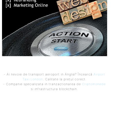
- Ai nevoie de transport aeroport in Anglia? Încearcă
Airport
Taxi London
. Calitate la prețul corect.
- Companie specializata in tranzactionarea de
Criptomonede
si infrastructura blockchain.