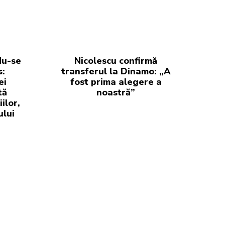
du-se
Nicolescu confirmă
s:
transferul la Dinamo: „A
ei
fost prima alegere a
tă
noastră”
iilor,
ului