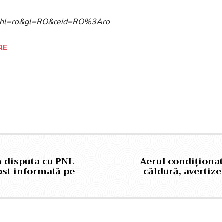
ome?hl=ro&gl=RO&ceid=RO%3Aro
RE
Pinterest
WhatsApp
 disputa cu PNL
Aerul condiționat
ost informată pe
căldură, avertiz