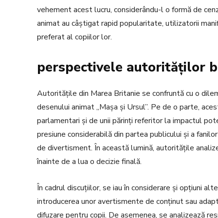
vehement acest lucru, considerându-l o formă de cenzu
animat au câștigat rapid popularitate, utilizatorii ma
preferat al copiilor lor.
perspectivele autorităților b
Autoritățile din Marea Britanie se confruntă cu o dil
desenului animat „Mașa și Ursul”. Pe de o parte, aces
parlamentari și de unii părinți referitor la impactul po
presiune considerabilă din partea publicului și a fanil
de divertisment. În această lumină, autoritățile anali
înainte de a lua o decizie finală.
În cadrul discuțiilor, se iau în considerare și opțiuni a
introducerea unor avertismente de conținut sau adapta
difuzare pentru copii. De asemenea, se analizează res