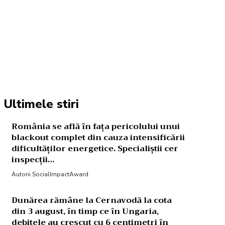
Acțiune
Ultimele stiri
România se află în fața pericolului unui
blackout complet din cauza intensificării
dificultăților energetice. Specialiștii cer
inspecții…
Autorii SocialImpactAward
Dunărea rămâne la Cernavodă la cota
din 3 august, în timp ce în Ungaria,
debitele au crescut cu 6 centimetri în