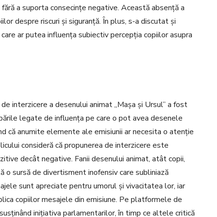
e fără a suporta consecințe negative. Această absență a
or despre riscuri și siguranță. În plus, s-a discutat și
are ar putea influența subiectiv percepția copiilor asupra
a de interzicere a desenului animat „Mașa și Ursul” a fost
cupările legate de influența pe care o pot avea desenele
d că anumite elemente ale emisiunii ar necesita o atenție
licului consideră că propunerea de interzicere este
itive decât negative. Fanii desenului animat, atât copii,
ntă o sursă de divertisment inofensiv care subliniază
najele sunt apreciate pentru umorul și vivacitatea lor, iar
 explica copiilor mesajele din emisiune. Pe platformele de
sținând inițiativa parlamentarilor, în timp ce altele critică