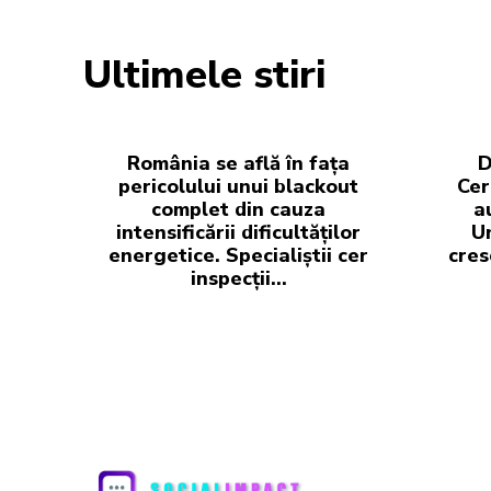
Ultimele stiri
România se află în fața
D
pericolului unui blackout
Cer
complet din cauza
a
intensificării dificultăților
Un
energetice. Specialiștii cer
cres
inspecții…