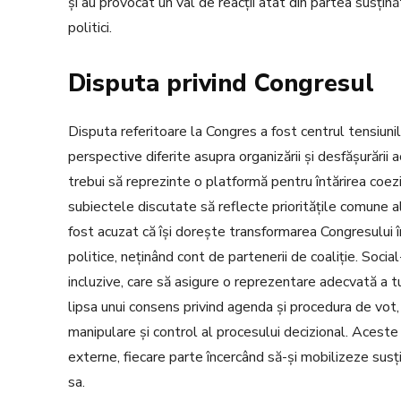
și au provocat un val de reacții atât din partea susținăt
politici.
Disputa privind Congresul
Disputa referitoare la Congres a fost centrul tensiun
perspective diferite asupra organizării și desfășurăr
trebui să reprezinte o platformă pentru întărirea coeziun
subiectele discutate să reflecte prioritățile comune a
fost acuzat că își dorește transformarea Congresului 
politice, neținând cont de partenerii de coaliție. Socia
incluzive, care să asigure o reprezentare adecvată a tut
lipsa unui consens privind agenda și procedura de vot, 
manipulare și control al procesului decizional. Aceste 
externe, fiecare parte încercând să-și mobilizeze susțină
sa.