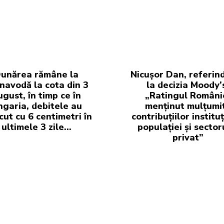
unărea rămâne la
Nicușor Dan, referin
navodă la cota din 3
la decizia Moody’
ugust, în timp ce în
„Ratingul Români
garia, debitele au
menținut mulțumi
cut cu 6 centimetri în
contribuțiilor instituț
ultimele 3 zile...
populației și sector
privat”