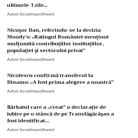
ultimele 3 zile...
Autorii SocialImpactAward
Nicușor Dan, referindu-se la decizia
Moody’s: „Ratingul României menținut
mulțumită contribuțiilor instituțiilor,
populației și sectorului privat”
Autorii SocialImpactAward
Nicolescu confirmă transferul la
Dinamo: „A fost prima alegere a noastră”
Autorii SocialImpactAward
Bărbatul care a „creat” o declarație de
iubire pe o stâncă de pe Transfăgărășan a
fost identificat…
Autorii SocialImpactAward