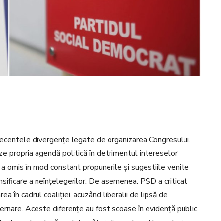
recentele divergențe legate de organizarea Congresului.
e propria agendă politică în detrimentul intereselor
 a omis în mod constant propunerile și sugestiile venite
nsificare a neînțelegerilor. De asemenea, PSD a criticat
a în cadrul coaliției, acuzând liberalii de lipsă de
ernare. Aceste diferențe au fost scoase în evidență public