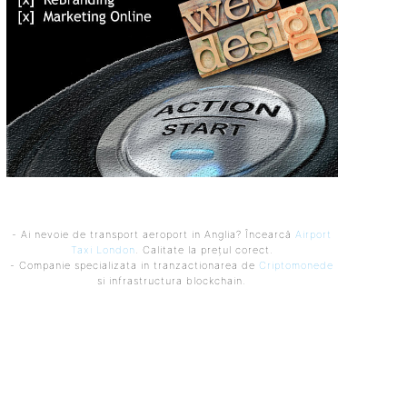
- Ai nevoie de transport aeroport in Anglia? Încearcă
Airport
Taxi London
. Calitate la prețul corect.
- Companie specializata in tranzactionarea de
Criptomonede
si infrastructura blockchain.