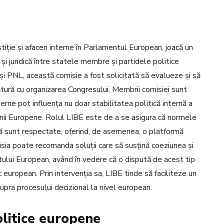
stiție și afaceri interne în Parlamentul European, joacă un
 și juridică între statele membre și partidele politice
și PNL, această comisie a fost solicitată să evalueze și să
ătură cu organizarea Congresului. Membrii comisiei sunt
erne pot influența nu doar stabilitatea politică internă a
iunii Europene. Rolul LIBE este de a se asigura că normele
nță sunt respectate, oferind, de asemenea, o platformă
misia poate recomanda soluții care să susțină coeziunea și
tului European, având în vedere că o dispută de acest tip
c european. Prin intervenția sa, LIBE tinde să faciliteze un
supra procesului decizional la nivel european.
olitice europene