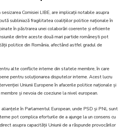
 sesizarea Comisiei LIBE, are implicații notabile asupra
ută subliniază fragilitatea coalițiilor politice naționale în
mpinate în păstrarea unei colaborări coerente și eficiente
tensiunile dintre aceste două mari partide românești pot
ății politice din România, afectând astfel gradul de
ntru alte conflicte interne din statele membre, în care
ropene pentru soluționarea disputelor interne. Acest lucru
ntervenției Uniunii Europene în afacerile politice naționale și
r membre și nevoia de coeziune la nivel european.
și alianțele în Parlamentul European, unde PSD și PNL sunt
nterne pot complica eforturile de a ajunge la un consens cu
 direct asupra capacității Uniunii de a răspunde provocărilor