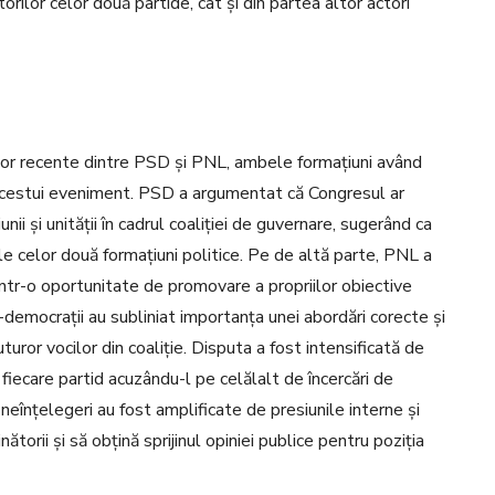
orilor celor două partide, cât și din partea altor actori
ilor recente dintre PSD și PNL, ambele formațiuni având
ii acestui eveniment. PSD a argumentat că Congresul ar
ii și unității în cadrul coaliției de guvernare, sugerând ca
le celor două formațiuni politice. Pe de altă parte, PNL a
într-o oportunitate de promovare a propriilor obiective
l-democrații au subliniat importanța unei abordări corecte și
uror vocilor din coaliție. Disputa a fost intensificată de
fiecare partid acuzându-l pe celălalt de încercări de
neînțelegeri au fost amplificate de presiunile interne și
torii și să obțină sprijinul opiniei publice pentru poziția