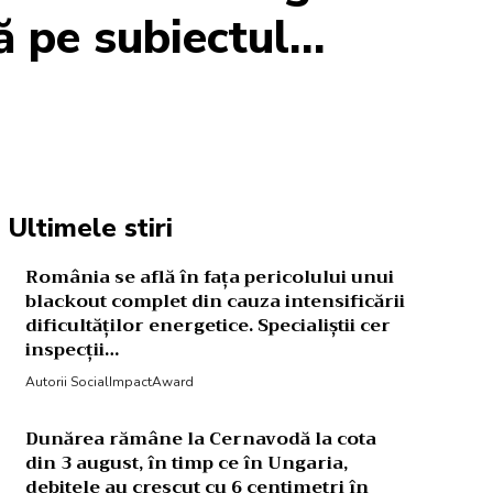
ă pe subiectul…
Acțiune
Ultimele stiri
România se află în fața pericolului unui
blackout complet din cauza intensificării
dificultăților energetice. Specialiștii cer
inspecții…
Autorii SocialImpactAward
Dunărea rămâne la Cernavodă la cota
din 3 august, în timp ce în Ungaria,
debitele au crescut cu 6 centimetri în