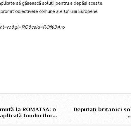
mplicate să găsească soluții pentru a depăși aceste
ompromit obiectivele comune ale Uniunii Europene.
ome?hl=ro&gl=RO&ceid=RO%3Aro
Pinterest
WhatsApp
e mută la ROMATSA: o
Deputați britanici s
 aplicată fondurilor…
„