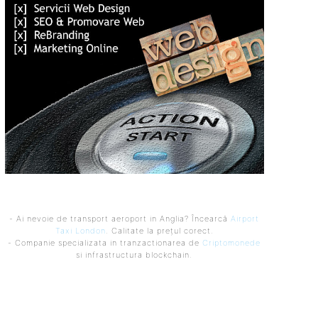
- Ai nevoie de transport aeroport in Anglia? Încearcă
Airport
Taxi London
. Calitate la prețul corect.
- Companie specializata in tranzactionarea de
Criptomonede
si infrastructura blockchain.