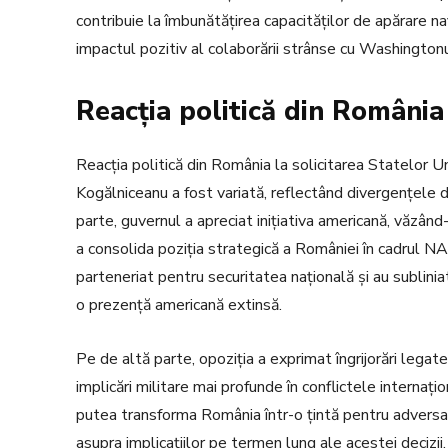
contribuie la îmbunătățirea capacităților de apărare na
impactul pozitiv al colaborării strânse cu Washingtonu
Reacția politică din România
Reacția politică din România la solicitarea Statelor 
Kogălniceanu a fost variată, reflectând divergențele de 
parte, guvernul a apreciat inițiativa americană, văzând-
a consolida poziția strategică a României în cadrul NA
parteneriat pentru securitatea națională și au sublini
o prezență americană extinsă.
Pe de altă parte, opoziția a exprimat îngrijorări legate
implicări militare mai profunde în conflictele internațio
putea transforma România într-o țintă pentru adversari
asupra implicațiilor pe termen lung ale acestei decizii