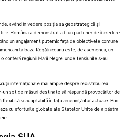
nde, având în vedere poziția sa geostrategică și
ice. România a demonstrat a fi un partener de încredere
arătând un angajament puternic față de obiectivele comune
ri americani la baza Kogălniceanu este, de asemenea, un
 conferă regiunii Mării Negre, unde tensiunile s-au
uții internaționale mai ample despre redistribuirea
r-un set de măsuri destinate să răspundă provocărilor de
flexibilă și adaptabilă în fața amenințărilor actuale. Prin
niază cu eforturile globale ale Statelor Unite de a păstra
eie.
tegia SUA