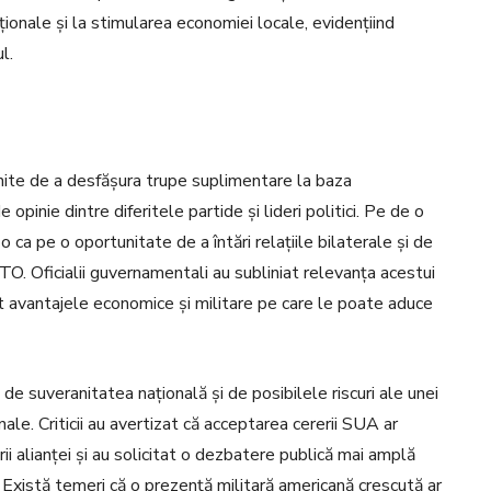
ționale și la stimularea economiei locale, evidențiind
l.
Unite de a desfășura trupe suplimentare la baza
opinie dintre diferitele partide și lideri politici. Pe de o
o ca pe o oportunitate de a întări relațiile bilaterale și de
TO. Oficialii guvernamentali au subliniat relevanța acestui
at avantajele economice și militare pe care le poate aduce
 de suveranitatea națională și de posibilele riscuri ale unei
nale. Criticii au avertizat că acceptarea cererii SUA ar
i alianței și au solicitat o dezbatere publică mai amplă
. Există temeri că o prezență militară americană crescută ar