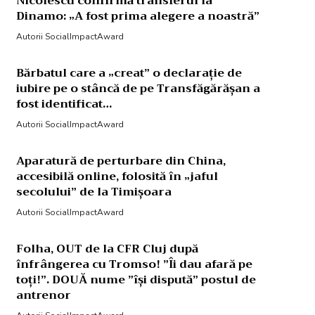
Nicolescu confirmă transferul la
Dinamo: „A fost prima alegere a noastră”
Autorii SocialImpactAward
Bărbatul care a „creat” o declarație de
iubire pe o stâncă de pe Transfăgărășan a
fost identificat…
Autorii SocialImpactAward
Aparatură de perturbare din China,
accesibilă online, folosită în „jaful
secolului” de la Timișoara
Autorii SocialImpactAward
Folha, OUT de la CFR Cluj după
înfrângerea cu Tromso! ”Îi dau afară pe
toți!”. DOUĂ nume ”își dispută” postul de
antrenor