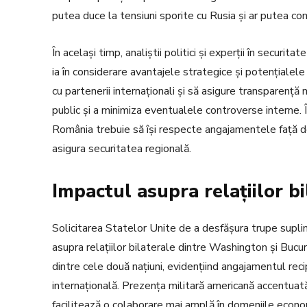
putea duce la tensiuni sporite cu Rusia și ar putea com
În același timp, analiștii politici și experții în securit
ia în considerare avantajele strategice și potențialele
cu partenerii internaționali și să asigure transparență
public și a minimiza eventualele controverse interne. 
România trebuie să își respecte angajamentele față de
asigura securitatea regională.
Impactul asupra relațiilor bi
Solicitarea Statelor Unite de a desfășura trupe supl
asupra relațiilor bilaterale dintre Washington și Bucur
dintre cele două națiuni, evidențiind angajamentul reci
internațională. Prezența militară americană accentuată 
facilitează o colaborare mai amplă în domeniile econom