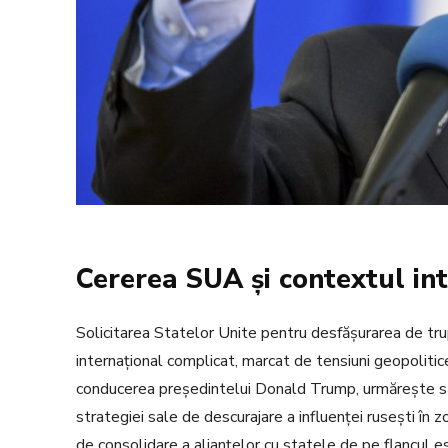
Cererea SUA și contextul in
Solicitarea Statelor Unite pentru desfășurarea de trup
internațional complicat, marcat de tensiuni geopolitice
conducerea președintelui Donald Trump, urmărește să 
strategiei sale de descurajare a influenței rusești în 
de consolidare a alianțelor cu statele de pe flancul 