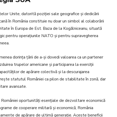
telor Unite, datorită poziției sale geografice și dedicării
cană în România constituie nu doar un simbol al colaborării
curitate în Europa de Est. Baza de la Kogălniceanu, situată
gic pentru operațiunile NATO și pentru supravegherea
imeea.
enea dorința țării de a-și dovedi valoarea ca un partener
duirea trupelor americane și participarea la exerciții
pacităților de apărare colectivă și la descurajarea
ește statutul României ca pilon de stabilitate în zonă, dar
litare avansate.
ră României oportunități esențiale de dezvoltare economică
rograme de cooperare militară și economică, România
hipamente de apărare de ultimă generație. Aceste beneficii