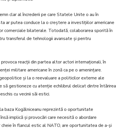
emn clar al încrederii pe care Statele Unite o au în
ta ar putea conduce la o creștere a investițiilor americane
or comerciale bilaterale. Totodată, colaborarea sporită în
tru transferul de tehnologii avansate și pentru
ovoca reacții din partea altor actori internaționali, în
enței militare americane în zonă ca pe o amenințare.
eopolitice și la o reevaluare a politicilor externe ale
 să gestioneze cu atenție echilibrul delicat dintre întărirea
chis cu vecinii săi estici.
r la baza Kogălniceanu reprezintă o oportunitate
 însă implică și provocări care necesită o abordare
cheie în flancul estic al NATO, are oportunitatea de a-și