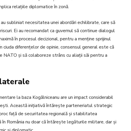
plica relațiile diplomatice în zonă.
ate au subliniat necesitatea unei abordări echilibrate, care să
 riscuri. Ei au recomandat ca guvernul să continue dialogul
 maximă în procesul decizional, pentru a menține sprijinul
În ciuda diferențelor de opinie, consensul general este că
 NATO și să colaboreze strâns cu aliații săi pentru a
laterale
imentare la baza Kogălniceanu are un impact considerabil
ești. Această inițiativă întărește parteneriatul strategic
proc față de securitatea regională și stabilitatea
în România nu doar că întărește legăturile militare, dar și
ic și diplomatic.