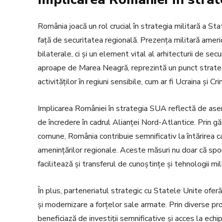
România joacă un rol crucial în strategia militară a Sta
față de securitatea regională. Prezența militară ameri
bilaterale, ci și un element vital al arhitecturii de se
aproape de Marea Neagră, reprezintă un punct strate
activităților în regiuni sensibile, cum ar fi Ucraina și Cr
Implicarea României în strategia SUA reflectă de asem
de încredere în cadrul Alianței Nord-Atlantice. Prin găz
comune, România contribuie semnificativ la întărirea ca
amenințărilor regionale. Aceste măsuri nu doar că spor
facilitează și transferul de cunoștințe și tehnologii mi
În plus, parteneriatul strategic cu Statele Unite ofe
și modernizare a forțelor sale armate. Prin diverse p
beneficiază de investiții semnificative și acces la ec