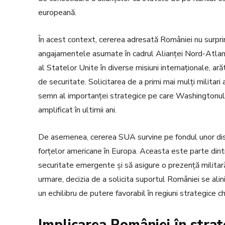
europeană.
În acest context, cererea adresată României nu surpri
angajamentele asumate în cadrul Alianței Nord-Atlant
al Statelor Unite în diverse misiuni internaționale, 
de securitate. Solicitarea de a primi mai mulți milita
semn al importanței strategice pe care Washingtonul o
amplificat în ultimii ani.
De asemenea, cererea SUA survine pe fondul unor disc
forțelor americane în Europa. Aceasta este parte dint
securitate emergente și să asigure o prezență militară 
urmare, decizia de a solicita suportul României se ali
un echilibru de putere favorabil în regiuni strategice ch
Implicarea României în stra