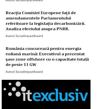
Autorii SocialImpactAward
Reacția Comisiei Europene față de
amendamentele Parlamentului
referitoare la legislația decarbonizării.
Analiza efectului asupra PNRR.
Autorii SocialImpactAward
România concurează pentru energia
eoliană marină: Executivul a prezentat
șase zone offshore cu o capacitate totală
de peste 11 GW
Autorii SocialImpactAward