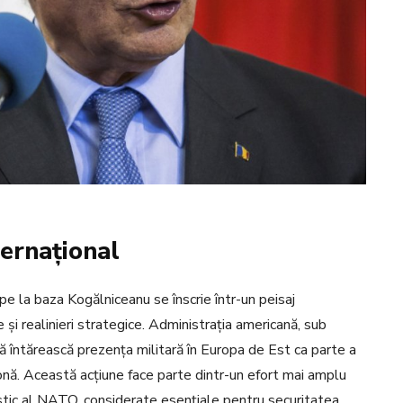
ternațional
e la baza Kogălniceanu se înscrie într-un peisaj
 și realinieri strategice. Administrația americană, sub
întărească prezența militară în Europa de Est ca parte a
zonă. Această acțiune face parte dintr-un efort mai amplu
estic al NATO, considerate esențiale pentru securitatea