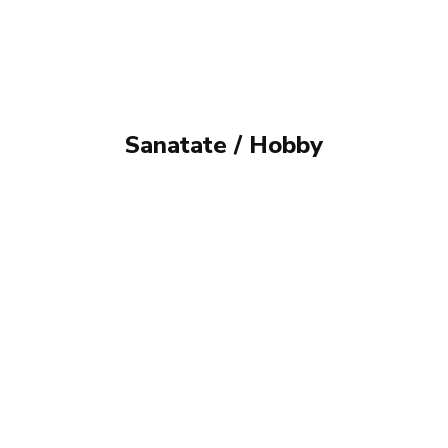
Sanatate / Hobby
BEAUTY
SANATATE MENTALA
SPORT