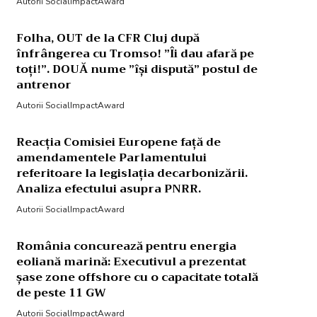
Autorii SocialImpactAward
Folha, OUT de la CFR Cluj după
înfrângerea cu Tromso! ”Îi dau afară pe
toți!”. DOUĂ nume ”își dispută” postul de
antrenor
Autorii SocialImpactAward
Reacția Comisiei Europene față de
amendamentele Parlamentului
referitoare la legislația decarbonizării.
Analiza efectului asupra PNRR.
Autorii SocialImpactAward
România concurează pentru energia
eoliană marină: Executivul a prezentat
șase zone offshore cu o capacitate totală
de peste 11 GW
Autorii SocialImpactAward