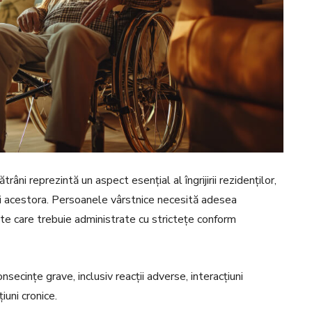
âni reprezintă un aspect esențial al îngrijirii rezidenților,
eții acestora. Persoanele vârstnice necesită adesea
 care trebuie administrate cu strictețe conform
ecințe grave, inclusiv reacții adverse, interacțiuni
uni cronice.