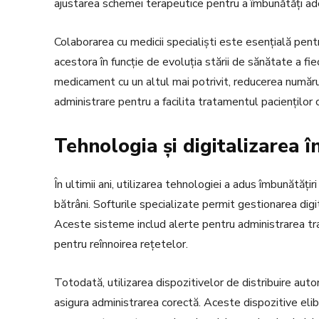
ajustarea schemei terapeutice pentru a îmbunătăți ad
Colaborarea cu medicii specialiști este esențială pent
acestora în funcție de evoluția stării de sănătate a fie
medicament cu un altul mai potrivit, reducerea număru
administrare pentru a facilita tratamentul pacienților ca
Tehnologia și digitalizarea 
În ultimii ani, utilizarea tehnologiei a adus îmbunătăți
bătrâni. Softurile specializate permit gestionarea dig
Aceste sisteme includ alerte pentru administrarea tra
pentru reînnoirea rețetelor.
Totodată, utilizarea dispozitivelor de distribuire au
asigura administrarea corectă. Aceste dispozitive eli