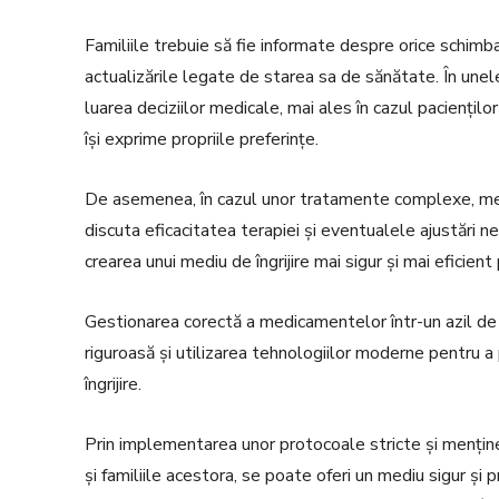
Familiile trebuie să fie informate despre orice schimba
actualizările legate de starea sa de sănătate. În unele 
luarea deciziilor medicale, mai ales în cazul paciențilo
își exprime propriile preferințe.
De asemenea, în cazul unor tratamente complexe, medic
discuta eficacitatea terapiei și eventualele ajustări ne
crearea unui mediu de îngrijire mai sigur și mai eficient
Gestionarea corectă a medicamentelor într-un azil de 
riguroasă și utilizarea tehnologiilor moderne pentru a 
îngrijire.
Prin implementarea unor protocoale stricte și menține
și familiile acestora, se poate oferi un mediu sigur și p