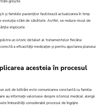
ării greșite.
i și familiile pacienților facilitează actualizarea în timp
e evoluția stării de sănătate. Astfel, se reduce riscul de
ărțile implicate.
 păstra un istoric detaliat al tratamentelor fiecărui
orectă a eficacității medicației și pentru ajustarea planului
plicarea acesteia în procesul
-un azil de bătrâni este comunicarea constantă cu familia
are au informații valoroase despre istoricul medical, alergii
poate îmbunătăți considerabil procesul de îngrijire.