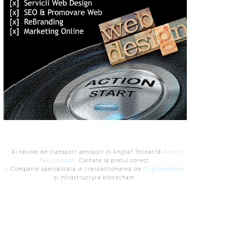
- Ai nevoie de transport aeroport in Anglia? Încearcă
Airport
Taxi London
. Calitate la prețul corect.
- Companie specializata in tranzactionarea de
Criptomonede
si infrastructura blockchain.