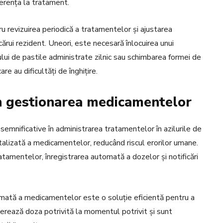
erența la tratament.
ru revizuirea periodică a tratamentelor și ajustarea
cărui rezident. Uneori, este necesară înlocuirea unui
lui de pastile administrate zilnic sau schimbarea formei de
re au dificultăți de înghițire.
în gestionarea medicamentelor
ri semnificative în administrarea tratamentelor în azilurile de
italizată a medicamentelor, reducând riscul erorilor umane.
tamentelor, înregistrarea automată a dozelor și notificări
tomată a medicamentelor este o soluție eficientă pentru a
berează doza potrivită la momentul potrivit și sunt