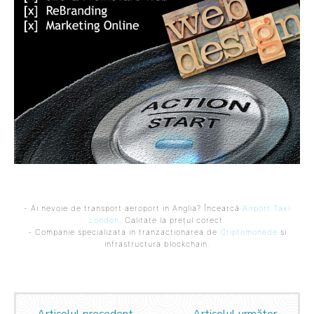
- Ai nevoie de transport aeroport in Anglia? Încearcă
Airport Taxi
London
. Calitate la prețul corect.
- Companie specializata in tranzactionarea de
Criptomonede
si
infrastructura blockchain.