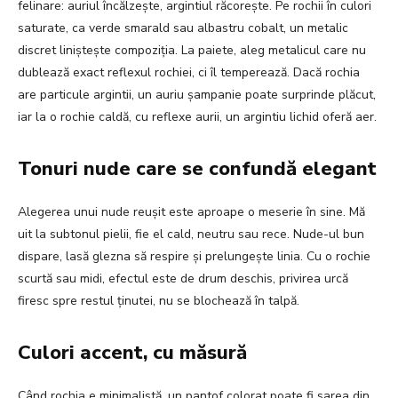
felinare: auriul încălzește, argintiul răcorește. Pe rochii în culori
saturate, ca verde smarald sau albastru cobalt, un metalic
discret liniștește compoziția. La paiete, aleg metalicul care nu
dublează exact reflexul rochiei, ci îl temperează. Dacă rochia
are particule argintii, un auriu șampanie poate surprinde plăcut,
iar la o rochie caldă, cu reflexe aurii, un argintiu lichid oferă aer.
Tonuri nude care se confundă elegant
Alegerea unui nude reușit este aproape o meserie în sine. Mă
uit la subtonul pielii, fie el cald, neutru sau rece. Nude-ul bun
dispare, lasă glezna să respire și prelungește linia. Cu o rochie
scurtă sau midi, efectul este de drum deschis, privirea urcă
firesc spre restul ținutei, nu se blochează în talpă.
Culori accent, cu măsură
Când rochia e minimalistă, un pantof colorat poate fi sarea din