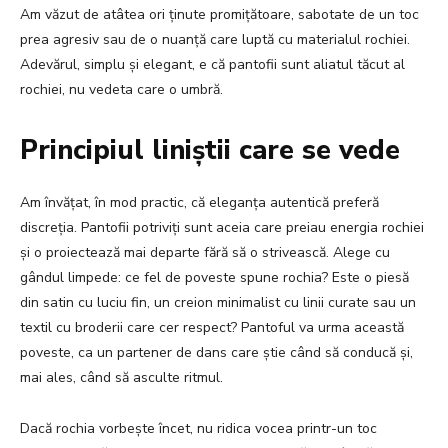
Am văzut de atâtea ori ținute promițătoare, sabotate de un toc
prea agresiv sau de o nuanță care luptă cu materialul rochiei.
Adevărul, simplu și elegant, e că pantofii sunt aliatul tăcut al
rochiei, nu vedeta care o umbră.
Principiul liniștii care se vede
Am învățat, în mod practic, că eleganța autentică preferă
discreția. Pantofii potriviți sunt aceia care preiau energia rochiei
și o proiectează mai departe fără să o strivească. Alege cu
gândul limpede: ce fel de poveste spune rochia? Este o piesă
din satin cu luciu fin, un creion minimalist cu linii curate sau un
textil cu broderii care cer respect? Pantoful va urma această
poveste, ca un partener de dans care știe când să conducă și,
mai ales, când să asculte ritmul.
Dacă rochia vorbește încet, nu ridica vocea printr-un toc