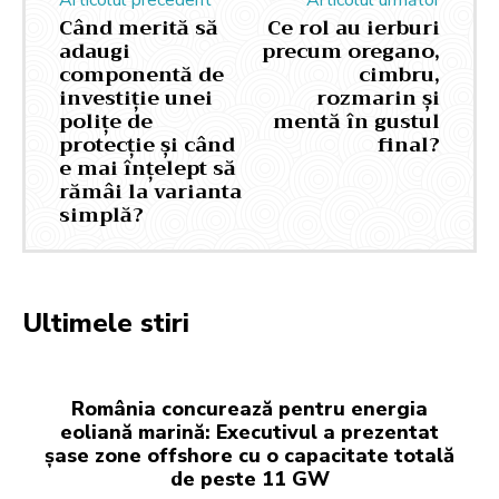
Articolul precedent
Articolul următor
Când merită să
Ce rol au ierburi
adaugi
precum oregano,
componentă de
cimbru,
investiție unei
rozmarin și
polițe de
mentă în gustul
protecție și când
final?
e mai înțelept să
rămâi la varianta
simplă?
Ultimele stiri
România concurează pentru energia
eoliană marină: Executivul a prezentat
șase zone offshore cu o capacitate totală
de peste 11 GW