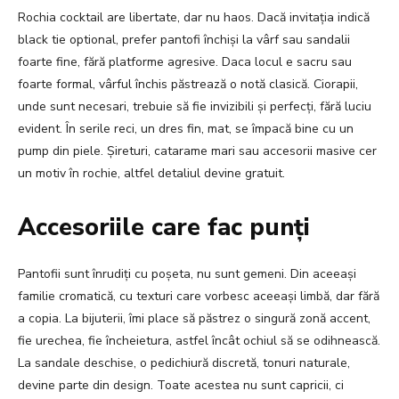
Rochia cocktail are libertate, dar nu haos. Dacă invitația indică
black tie optional, prefer pantofi închiși la vârf sau sandalii
foarte fine, fără platforme agresive. Daca locul e sacru sau
foarte formal, vârful închis păstrează o notă clasică. Ciorapii,
unde sunt necesari, trebuie să fie invizibili și perfecți, fără luciu
evident. În serile reci, un dres fin, mat, se împacă bine cu un
pump din piele. Șireturi, catarame mari sau accesorii masive cer
un motiv în rochie, altfel detaliul devine gratuit.
Accesoriile care fac punți
Pantofii sunt înrudiți cu poșeta, nu sunt gemeni. Din aceeași
familie cromatică, cu texturi care vorbesc aceeași limbă, dar fără
a copia. La bijuterii, îmi place să păstrez o singură zonă accent,
fie urechea, fie încheietura, astfel încât ochiul să se odihnească.
La sandale deschise, o pedichiură discretă, tonuri naturale,
devine parte din design. Toate acestea nu sunt capricii, ci