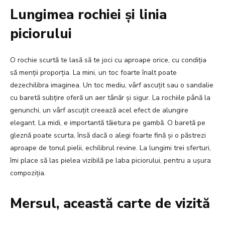
Lungimea rochiei și linia
piciorului
O rochie scurtă te lasă să te joci cu aproape orice, cu condiția
să menții proporția. La mini, un toc foarte înalt poate
dezechilibra imaginea. Un toc mediu, vârf ascuțit sau o sandalie
cu baretă subțire oferă un aer tânăr și sigur. La rochiile până la
genunchi, un vârf ascuțit creează acel efect de alungire
elegant. La midi, e importantă tăietura pe gambă. O baretă pe
gleznă poate scurta, însă dacă o alegi foarte fină și o păstrezi
aproape de tonul pielii, echilibrul revine. La lungimi trei sferturi,
îmi place să las pielea vizibilă pe laba piciorului, pentru a ușura
compoziția.
Mersul, această carte de vizită