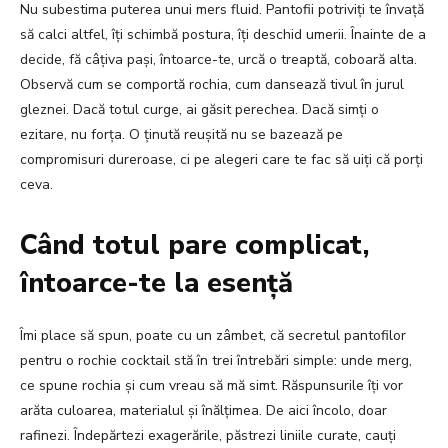
Nu subestima puterea unui mers fluid. Pantofii potriviți te învață
să calci altfel, îți schimbă postura, îți deschid umerii. Înainte de a
decide, fă câțiva pași, întoarce-te, urcă o treaptă, coboară alta.
Observă cum se comportă rochia, cum dansează tivul în jurul
gleznei. Dacă totul curge, ai găsit perechea. Dacă simți o
ezitare, nu forța. O ținută reușită nu se bazează pe
compromisuri dureroase, ci pe alegeri care te fac să uiți că porți
ceva.
Când totul pare complicat,
întoarce-te la esență
Îmi place să spun, poate cu un zâmbet, că secretul pantofilor
pentru o rochie cocktail stă în trei întrebări simple: unde merg,
ce spune rochia și cum vreau să mă simt. Răspunsurile îți vor
arăta culoarea, materialul și înălțimea. De aici încolo, doar
rafinezi. Îndepărtezi exagerările, păstrezi liniile curate, cauți