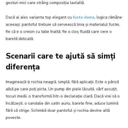
gesturi mici care strâng compoziția laolaltă.
Dacă ai ales varianta top elegant cu
fuste dama
, logica rămâne
aceeași: pantoful trebuie să servească linia și materialul fustei,
fie că e o creion cu talie înaltă, fie o cloș fluidă care cere o
baretă delicată.
Scenarii care te ajută să simți
diferența
Imaginează-ți rochia neagră, simplă, fără aplicații. Este o pânză
albă pe care poți picta. Un pump din piele lăcuită, vârf ascuțit,
tocuri medii, o transformă într-o declarație clară. Dacă vrei să o
încălzești, o sandalie din satin auriu, barete fine, aduce lumină
fără să strige. Schimbă doar pantoful și rochia devine altă
poveste.