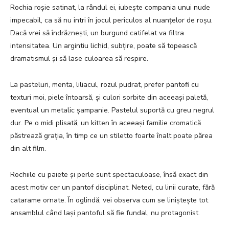
Rochia roșie satinat, la rândul ei, iubește compania unui nude
impecabil, ca să nu intri în jocul periculos al nuanțelor de roșu.
Dacă vrei să îndrăznești, un burgund catifelat va filtra
intensitatea. Un argintiu lichid, subțire, poate să topească
dramatismul și să lase culoarea să respire.
La pasteluri, menta, liliacul, rozul pudrat, prefer pantofi cu
texturi moi, piele întoarsă, și culori sorbite din aceeași paletă,
eventual un metalic șampanie. Pastelul suportă cu greu negrul
dur. Pe o midi plisată, un kitten în aceeași familie cromatică
păstrează grația, în timp ce un stiletto foarte înalt poate părea
din alt film.
Rochiile cu paiete și perle sunt spectaculoase, însă exact din
acest motiv cer un pantof disciplinat. Neted, cu linii curate, fără
catarame ornate. În oglindă, vei observa cum se liniștește tot
ansamblul când lași pantoful să fie fundal, nu protagonist.