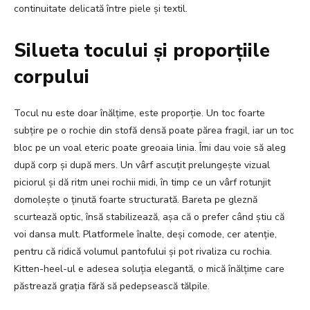
continuitate delicată între piele și textil.
Silueta tocului și proporțiile
corpului
Tocul nu este doar înălțime, este proporție. Un toc foarte
subțire pe o rochie din stofă densă poate părea fragil, iar un toc
bloc pe un voal eteric poate greoaia linia. Îmi dau voie să aleg
după corp și după mers. Un vârf ascuțit prelungește vizual
piciorul și dă ritm unei rochii midi, în timp ce un vârf rotunjit
domolește o ținută foarte structurată. Bareta pe gleznă
scurtează optic, însă stabilizează, așa că o prefer când știu că
voi dansa mult. Platformele înalte, deși comode, cer atenție,
pentru că ridică volumul pantofului și pot rivaliza cu rochia.
Kitten-heel-ul e adesea soluția elegantă, o mică înălțime care
păstrează grația fără să pedepsească tălpile.