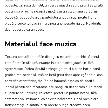
poveste. Un roșu domolit, un verde mușchi sau o prună saturată
pot anima o rochie neagră simplă sau un bleumarin curat. Îmi
place să repet culoarea pantofului undeva sus, poate într-o
piatră a cerceilor sau în marginea unei poșete rigide. Nu identic,
doar sugerat, ca un ecou.
Materialul face muzica
Textura pantofilor intră în dialog cu materialul rochiei. Satinul
cere finețe în tăietură, nuanțe în care lumina joacă lin, fără
agresivitate. Pielea lăcuită strânge ținuta și o duce într-o zonă
grafică, mai serioasă, însă se iartă greu dacă apar zgârieturi, așa
că verific atent finisajele. Pielea întoarsă este caldă, tactilă,
ideală pentru seri răcoroase sau spații cu decor clasic. La rochii
cu paiete sau aplicații reliefate, prefer un pantof neted, fără
catarame voluminoase, ca să evit încărcarea. Dacă rochia are
transparențe, o sandalie cu barete subțiri creează acea