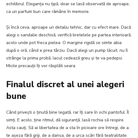
echilibrul. Eleganța nu țipă, doar se lasă observată de aproape,
ca un parfum bun care rămâne în memorie.
Și încă ceva, aproape un detaliu tehnic, dar cu efect mare. Dacă
alegi o sandalie deschisă, verifică bretelele pe partea interioară,
acolo unde pot freca pielea. O margine rigidă se simte abia
după o oră, când e prea târziu. Dacă alegi un pump lăcuit, nu îl
strânge la prima probă, lacul cedează greu și te va pedepsi.
Micile precauții îți vor răsplăti seara.
Finalul discret al unei alegeri
bune
Când privești o ținută bine legată, rar îți sare în ochi pantoful. Îl
simți. E acolo, ține ritmul, dă siguranță, lasă rochia să respire.
Asta cauți. Să ai libertatea de a sta în picioare ore întregi, de a
te așeza fără griji, de a dansa, de a urca scări fără teatralitate.