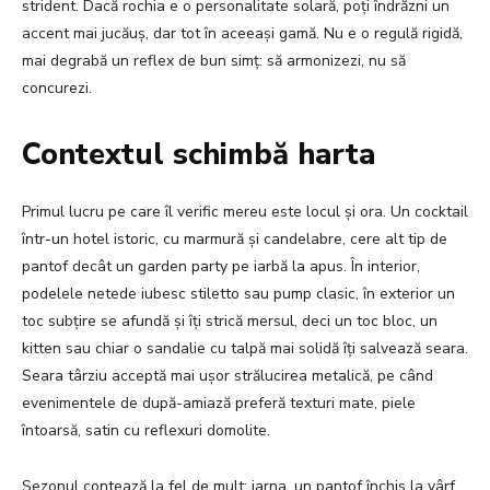
strident. Dacă rochia e o personalitate solară, poți îndrăzni un
accent mai jucăuș, dar tot în aceeași gamă. Nu e o regulă rigidă,
mai degrabă un reflex de bun simț: să armonizezi, nu să
concurezi.
Contextul schimbă harta
Primul lucru pe care îl verific mereu este locul și ora. Un cocktail
într-un hotel istoric, cu marmură și candelabre, cere alt tip de
pantof decât un garden party pe iarbă la apus. În interior,
podelele netede iubesc stiletto sau pump clasic, în exterior un
toc subțire se afundă și îți strică mersul, deci un toc bloc, un
kitten sau chiar o sandalie cu talpă mai solidă îți salvează seara.
Seara târziu acceptă mai ușor strălucirea metalică, pe când
evenimentele de după-amiază preferă texturi mate, piele
întoarsă, satin cu reflexuri domolite.
Sezonul contează la fel de mult: iarna, un pantof închis la vârf,