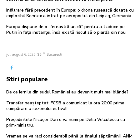
Infiltrare fără precedent în Europa: o dronă rusească dotată cu
explozibil Semtex a intrat pe aeroportul din Leipzig, Germania
Europa dispune de o „fereastră unică” pentru a-l aduce pe
Putin în fața instanței, însă există riscul să o piardă din nou
C
joi, august 6, 2026
35
București
Stiri populare
De ce iernile din sudul României au devenit mult mai blânde?
Transfer neașteptat: FCSB a comunicat la ora 20:00 prima
cumpărare a sezonului estival!
Președintele Nicușor Dan o va numi pe Delia Velculescu ca
prim-ministru.
Vremea se va răci considerabil până la finalul săptămânii. ANM