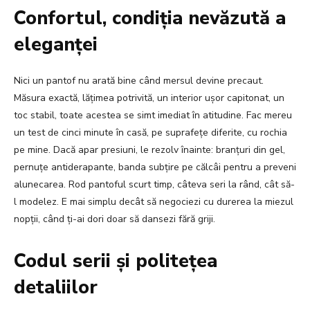
Confortul, condiția nevăzută a
eleganței
Nici un pantof nu arată bine când mersul devine precaut.
Măsura exactă, lățimea potrivită, un interior ușor capitonat, un
toc stabil, toate acestea se simt imediat în atitudine. Fac mereu
un test de cinci minute în casă, pe suprafețe diferite, cu rochia
pe mine. Dacă apar presiuni, le rezolv înainte: branțuri din gel,
pernuțe antiderapante, banda subțire pe călcâi pentru a preveni
alunecarea. Rod pantoful scurt timp, câteva seri la rând, cât să-
l modelez. E mai simplu decât să negociezi cu durerea la miezul
nopții, când ți-ai dori doar să dansezi fără griji.
Codul serii și politețea
detaliilor