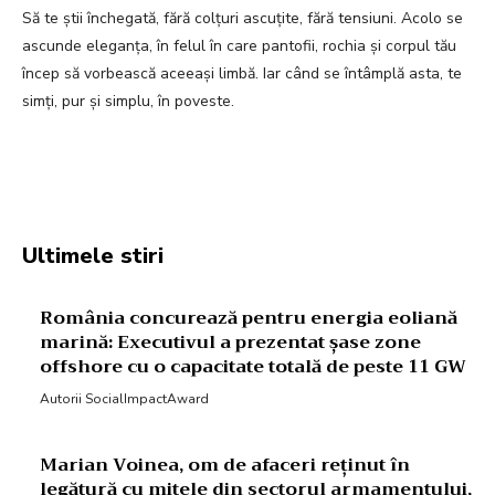
Să te știi închegată, fără colțuri ascuțite, fără tensiuni. Acolo se
ascunde eleganța, în felul în care pantofii, rochia și corpul tău
încep să vorbească aceeași limbă. Iar când se întâmplă asta, te
simți, pur și simplu, în poveste.
Facebook
Twitter
Pinterest
W
Ultimele stiri
România concurează pentru energia eoliană
marină: Executivul a prezentat șase zone
offshore cu o capacitate totală de peste 11 GW
Autorii SocialImpactAward
Marian Voinea, om de afaceri reținut în
legătură cu mitele din sectorul armamentului,