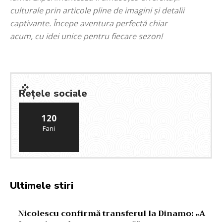
culturale prin articole pline de imagini și detalii
captivante. Începe aventura perfectă chiar
acum, cu idei unice pentru fiecare sezon!
Rețele sociale
120
Fani
Ultimele stiri
Nicolescu confirmă transferul la Dinamo: „A