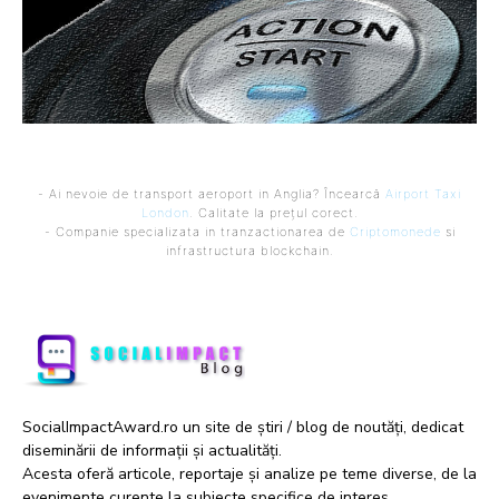
- Ai nevoie de transport aeroport in Anglia? Încearcă
Airport Taxi
London
. Calitate la prețul corect.
- Companie specializata in tranzactionarea de
Criptomonede
si
infrastructura blockchain.
SocialImpactAward.ro un site de știri / blog de noutăți, dedicat
diseminării de informații și actualități.
Acesta oferă articole, reportaje și analize pe teme diverse, de la
evenimente curente la subiecte specifice de interes.