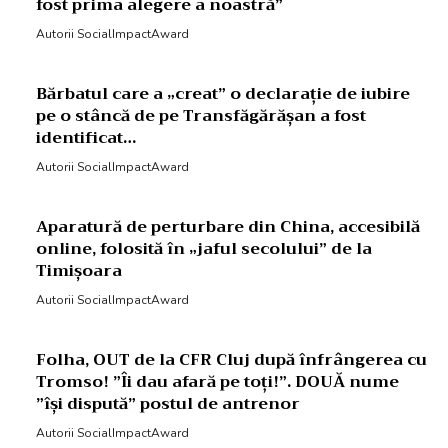
fost prima alegere a noastră”
Autorii SocialImpactAward
Bărbatul care a „creat” o declarație de iubire
pe o stâncă de pe Transfăgărășan a fost
identificat…
Autorii SocialImpactAward
Aparatură de perturbare din China, accesibilă
online, folosită în „jaful secolului” de la
Timișoara
Autorii SocialImpactAward
Folha, OUT de la CFR Cluj după înfrângerea cu
Tromso! ”Îi dau afară pe toți!”. DOUĂ nume
”își dispută” postul de antrenor
Autorii SocialImpactAward