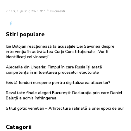
C
vineri, august 7, 2026
31.1
București
Stiri populare
Ilie Bolojan reacționează la acuzațiile Liei Savonea despre
intervenția în activitatea Curții Constituționale: „Vor fi
identificați cei vinovați”
Alegerile din Ungaria: Timpul în care Rusia își arată
competența în influențarea proceselor electorale
Există fonduri europene pentru digitalizarea afacerilor?
Rezultate finale alegeri București: Declarația prin care Daniel
Băluță a admis înfrângerea
Stilul gotic venețian – Arhitectura rafinată a unei epoci de aur
Categorii