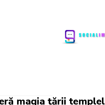
ă magia țării templelor