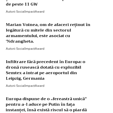
de peste 11 GW
Autorii SocialImpactAward
Marian Voinea, om de afaceri reținut în
legătură cu mitele din sectorul
armamentului, este asociat cu
‘Ndrangheta.
Autorii SocialImpactAward
Infiltrare fără precedent în Europa: o
dronă rusească dotată cu explozibil
Semtex a intrat pe aeroportul din
Leipzig, Germania
Autorii SocialImpactAward
Europa dispune de o „fereastră unică”
pentru a-l aduce pe Putin în fața
instanței, însă există riscul să o piardă