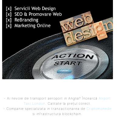
- Ai nevoie de transport aeroport in Anglia? Încearcă
Airport
Taxi London
. Calitate la prețul corect.
- Companie specializata in tranzactionarea de
Criptomonede
si infrastructura blockchain.