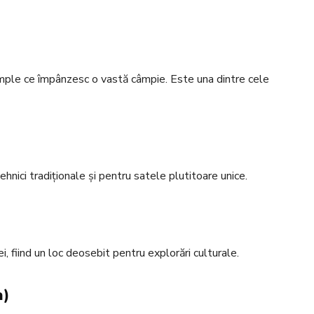
ple ce împânzesc o vastă câmpie. Este una dintre cele
hnici tradiționale și pentru satele plutitoare unice.
i, fiind un loc deosebit pentru explorări culturale.
a)