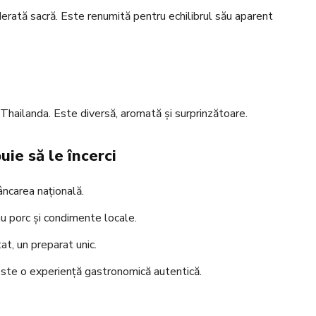
rată sacră. Este renumită pentru echilibrul său aparent
 Thailanda. Este diversă, aromată și surprinzătoare.
ie să le încerci
ncarea națională.
au porc și condimente locale.
t, un preparat unic.
 este o experiență gastronomică autentică.