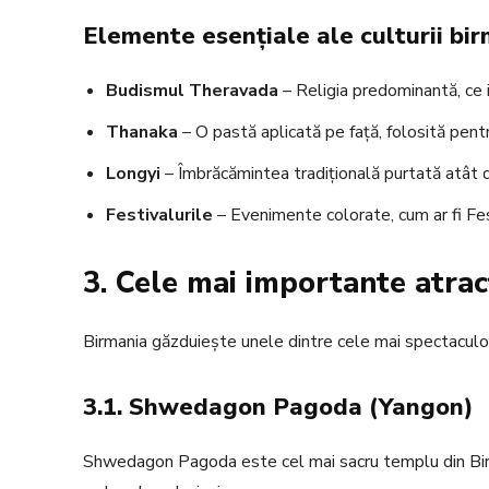
Elemente esențiale ale culturii bi
Budismul Theravada
– Religia predominantă, ce i
Thanaka
– O pastă aplicată pe față, folosită pentru
Longyi
– Îmbrăcămintea tradițională purtată atât de
Festivalurile
– Evenimente colorate, cum ar fi Fes
3. Cele mai importante atracț
Birmania găzduiește unele dintre cele mai spectaculoas
3.1. Shwedagon Pagoda (Yangon)
Shwedagon Pagoda este cel mai sacru templu din Birman