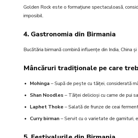
Golden Rock este o formațiune spectaculoasă, conside
imposibil.
4. Gastronomia din Birmania
Bucătăria birmană combină influențe din India, China și
Mâncăruri tradiționale pe care trebu
Mohinga
– Supă de pește cu tăiței, considerată mâ
Shan Noodles
– Tăiței delicioși cu carne de pui s
Laphet Thoke
– Salată de frunze de ceai fermenta
Curry birman
– Servit cu o varietate de garnituri,
5. Festivalurile din Birmania