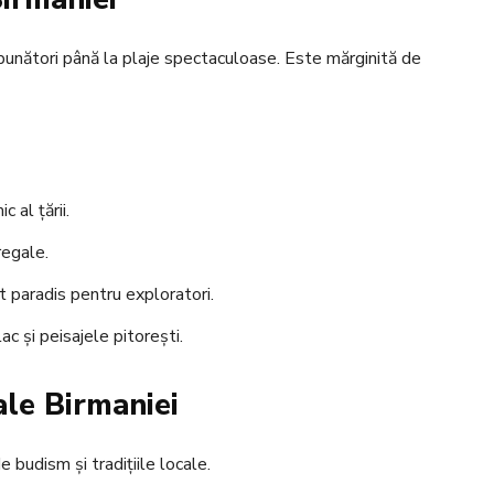
mpunători până la plaje spectaculoase. Este mărginită de
 al țării.
regale.
t paradis pentru exploratori.
c și peisajele pitorești.
 ale Birmaniei
 budism și tradițiile locale.