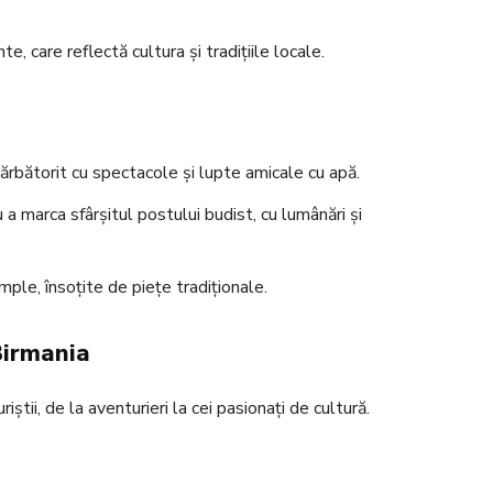
e, care reflectă cultura și tradițiile locale.
rbătorit cu spectacole și lupte amicale cu apă.
a marca sfârșitul postului budist, cu lumânări și
mple, însoțite de piețe tradiționale.
 Birmania
iștii, de la aventurieri la cei pasionați de cultură.