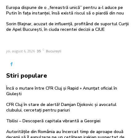
Europa dispune de o „fereastră unică” pentru a-l aduce pe
Putin în fața instanței, însă există riscul să o piardă din nou
Sorin Blejnar, acuzat de influență, profitând de suportul Curții
de Apel București, în ciuda recentei decizii a CJUE
C
joi, august 6, 2026
35
București
Stiri populare
Încă o mutare între CFR Cluj și Rapid » Anunțat oficial în
Giulești
CFR Cluj în stare de alertă! Damjan Djokovic și avocatul
clubului, cercetați pentru pariuri
Tbilisi – Descoperă capitala vibrantă a Georgiei
Autoritățile din România au încercat timp de aproape două
decenii să îl expulzeze pe un cetățean irakian suspectat de