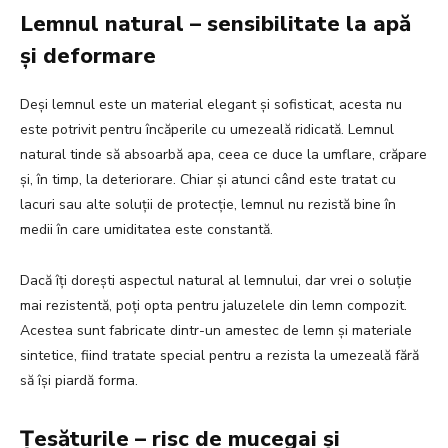
Lemnul natural – sensibilitate la apă
și deformare
Deși lemnul este un material elegant și sofisticat, acesta nu
este potrivit pentru încăperile cu umezeală ridicată. Lemnul
natural tinde să absoarbă apa, ceea ce duce la umflare, crăpare
și, în timp, la deteriorare. Chiar și atunci când este tratat cu
lacuri sau alte soluții de protecție, lemnul nu rezistă bine în
medii în care umiditatea este constantă.
Dacă îți dorești aspectul natural al lemnului, dar vrei o soluție
mai rezistentă, poți opta pentru jaluzelele din lemn compozit.
Acestea sunt fabricate dintr-un amestec de lemn și materiale
sintetice, fiind tratate special pentru a rezista la umezeală fără
să își piardă forma.
Țesăturile – risc de mucegai și