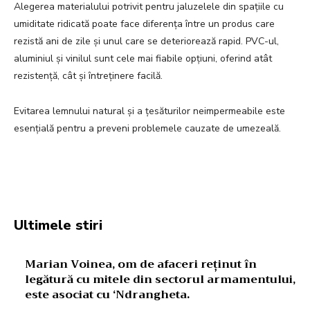
Alegerea materialului potrivit pentru jaluzelele din spațiile cu
umiditate ridicată poate face diferența între un produs care
rezistă ani de zile și unul care se deteriorează rapid. PVC-ul,
aluminiul și vinilul sunt cele mai fiabile opțiuni, oferind atât
rezistență, cât și întreținere facilă.
Evitarea lemnului natural și a țesăturilor neimpermeabile este
esențială pentru a preveni problemele cauzate de umezeală.
Facebook
Twitter
Pinterest
W
Ultimele stiri
Marian Voinea, om de afaceri reținut în
legătură cu mitele din sectorul armamentului,
este asociat cu ‘Ndrangheta.