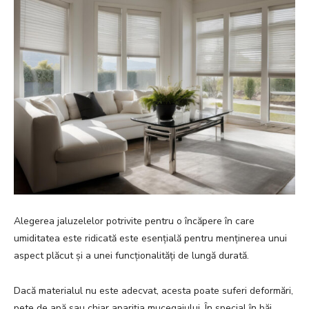
Alegerea jaluzelelor potrivite pentru o încăpere în care
umiditatea este ridicată este esențială pentru menținerea unui
aspect plăcut și a unei funcționalități de lungă durată.
Dacă materialul nu este adecvat, acesta poate suferi deformări,
pete de apă sau chiar apariția mucegaiului. În special în băi,