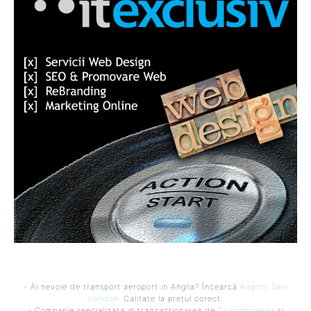
- Ai nevoie de transport aeroport in Anglia? Încearcă
Airport Taxi
London
. Calitate la prețul corect.
- Companie specializata in tranzactionarea de
Criptomonede
si