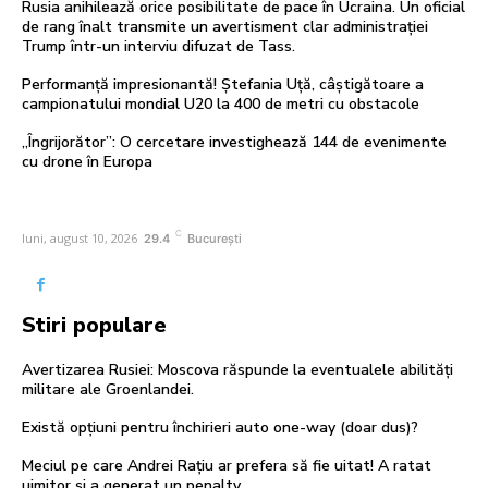
Rusia anihilează orice posibilitate de pace în Ucraina. Un oficial
de rang înalt transmite un avertisment clar administrației
Trump într-un interviu difuzat de Tass.
Performanță impresionantă! Ștefania Uță, câștigătoare a
campionatului mondial U20 la 400 de metri cu obstacole
„Îngrijorător”: O cercetare investighează 144 de evenimente
cu drone în Europa
C
luni, august 10, 2026
29.4
București
Stiri populare
Avertizarea Rusiei: Moscova răspunde la eventualele abilități
militare ale Groenlandei.
Există opțiuni pentru închirieri auto one-way (doar dus)?
Meciul pe care Andrei Rațiu ar prefera să fie uitat! A ratat
uimitor și a generat un penalty.