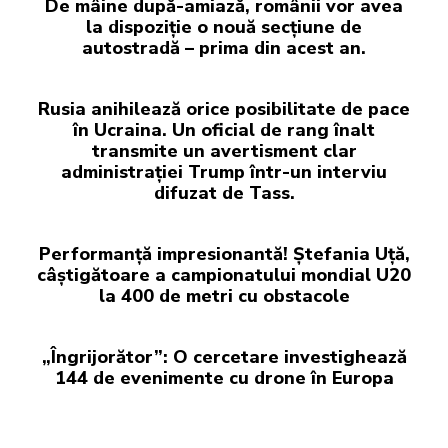
De mâine după-amiază, românii vor avea
la dispoziție o nouă secțiune de
autostradă – prima din acest an.
Rusia anihilează orice posibilitate de pace
în Ucraina. Un oficial de rang înalt
transmite un avertisment clar
administrației Trump într-un interviu
difuzat de Tass.
Performanță impresionantă! Ștefania Uță,
câștigătoare a campionatului mondial U20
la 400 de metri cu obstacole
„Îngrijorător”: O cercetare investighează
144 de evenimente cu drone în Europa