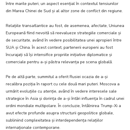
între marile puteri, un aspect esențial în contextul tensiunilor
din Marea Chinei de Sud și al altor zone de conflict din regiune.
Relațiile transatlantice au fost, de asemenea, afectate, Uniunea
Europeană fiind nevoită să reevalueze strategiile comerciale și
de securitate, având în vedere posibilitatea unei apropieri între
SUA și China. În acest context, partenerii europeni au fost
încurajați să își intensifice propriile inițiative diplomatice și
comerciale pentru a-și păstra relevanța pe scena globală.
Pe de altă parte, summitul a oferit Rusiei ocazia de a-și
recalibra poziția în raport cu cele două mari puteri. Moscova a
urmărit evoluțiile cu atenție, având în vedere interesele sale
strategice în Asia și dorința de a-și întări influența în cadrul unei
ordini mondiale multipolare. În concluzie, întâlnirea Trump-Xi a
avut efecte profunde asupra structurii geopolitice globale,
subliniind complexitatea și interdependența relațiilor
internaționale contemporane.