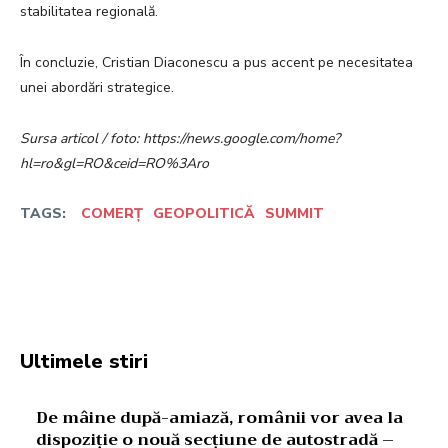
stabilitatea regională.
În concluzie, Cristian Diaconescu a pus accent pe necesitatea
unei abordări strategice.
Sursa articol / foto: https://news.google.com/home?
hl=ro&gl=RO&ceid=RO%3Aro
TAGS:
COMERȚ
GEOPOLITICĂ
SUMMIT
Facebook
Twitter
Pinterest
W
Ultimele stiri
De mâine după-amiază, românii vor avea la
dispoziție o nouă secțiune de autostradă –