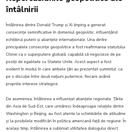
întâlnirii
Întâlnirea dintre Donald Trump și Xi Jinping a generat
consecințe semnificative în domeniul geopolitic, influențând
echilibrul puterii și alianțele internaționale. Una dintre
principalele consecințe geopolitice a fost reafirmarea statutului
Chinei ca o superputere globală, capabilă să negocieze de pe
poziții de egalitate cu Statele Unite. Acest aspect a fost
evident în modul în care ambele țări au prezentat summitul: ca
pe o discuție între două națiuni puternice, fiecare având
propriile interese strategice.
De asemenea, întâlnirea a influențat alianțele regionale. Țările
din Asia de Sud-Est, care urmăresc îndeaproape relațiile dintre
Washington și Beijing, au fost atente la schimbările de atitudine
și la posibilele modificări în politica americană față de regiune. În
același timp, întâlnirea a subliniat utilitatea dialogului direct