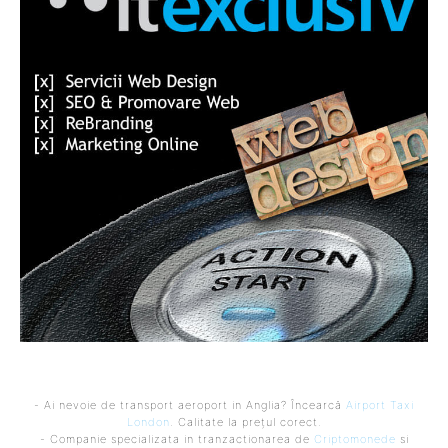
- Ai nevoie de transport aeroport in Anglia? Încearcă
Airport Taxi
London
. Calitate la prețul corect.
- Companie specializata in tranzactionarea de
Criptomonede
si