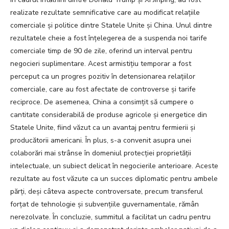
realizate rezultate semnificative care au modificat relațiile
comerciale și politice dintre Statele Unite și China. Unul dintre
rezultatele cheie a fost înțelegerea de a suspenda noi tarife
comerciale timp de 90 de zile, oferind un interval pentru
negocieri suplimentare. Acest armistițiu temporar a fost
perceput ca un progres pozitiv în detensionarea relațiilor
comerciale, care au fost afectate de controverse și tarife
reciproce. De asemenea, China a consimțit să cumpere o
cantitate considerabilă de produse agricole și energetice din
Statele Unite, fiind văzut ca un avantaj pentru fermierii și
producătorii americani. În plus, s-a convenit asupra unei
colaborări mai strânse în domeniul protecției proprietății
intelectuale, un subiect delicat în negocierile anterioare. Aceste
rezultate au fost văzute ca un succes diplomatic pentru ambele
părți, deși câteva aspecte controversate, precum transferul
forțat de tehnologie și subvențiile guvernamentale, rămân
nerezolvate. În concluzie, summitul a facilitat un cadru pentru