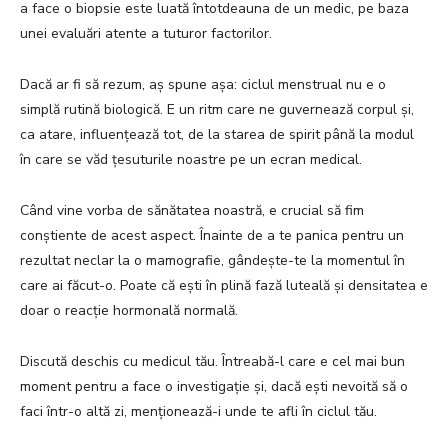
a face o biopsie este luată întotdeauna de un medic, pe baza
unei evaluări atente a tuturor factorilor.
Dacă ar fi să rezum, aș spune așa: ciclul menstrual nu e o
simplă rutină biologică. E un ritm care ne guvernează corpul și,
ca atare, influențează tot, de la starea de spirit până la modul
în care se văd țesuturile noastre pe un ecran medical.
Când vine vorba de sănătatea noastră, e crucial să fim
conștiente de acest aspect. Înainte de a te panica pentru un
rezultat neclar la o mamografie, gândește-te la momentul în
care ai făcut-o. Poate că ești în plină fază luteală și densitatea e
doar o reacție hormonală normală.
Discută deschis cu medicul tău. Întreabă-l care e cel mai bun
moment pentru a face o investigație și, dacă ești nevoită să o
faci într-o altă zi, menționează-i unde te afli în ciclul tău.