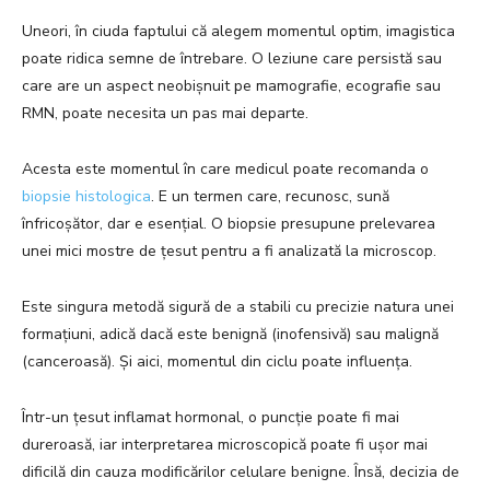
Uneori, în ciuda faptului că alegem momentul optim, imagistica
poate ridica semne de întrebare. O leziune care persistă sau
care are un aspect neobișnuit pe mamografie, ecografie sau
RMN, poate necesita un pas mai departe.
Acesta este momentul în care medicul poate recomanda o
biopsie histologica
. E un termen care, recunosc, sună
înfricoșător, dar e esențial. O biopsie presupune prelevarea
unei mici mostre de țesut pentru a fi analizată la microscop.
Este singura metodă sigură de a stabili cu precizie natura unei
formațiuni, adică dacă este benignă (inofensivă) sau malignă
(canceroasă). Și aici, momentul din ciclu poate influența.
Într-un țesut inflamat hormonal, o puncție poate fi mai
dureroasă, iar interpretarea microscopică poate fi ușor mai
dificilă din cauza modificărilor celulare benigne. Însă, decizia de