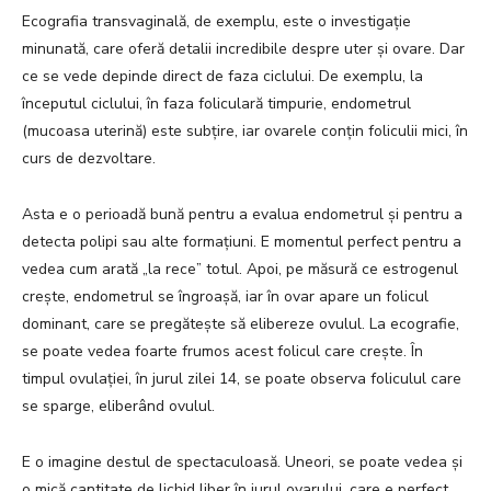
Ecografia transvaginală, de exemplu, este o investigație
minunată, care oferă detalii incredibile despre uter și ovare. Dar
ce se vede depinde direct de faza ciclului. De exemplu, la
începutul ciclului, în faza foliculară timpurie, endometrul
(mucoasa uterină) este subțire, iar ovarele conțin foliculii mici, în
curs de dezvoltare.
Asta e o perioadă bună pentru a evalua endometrul și pentru a
detecta polipi sau alte formațiuni. E momentul perfect pentru a
vedea cum arată „la rece” totul. Apoi, pe măsură ce estrogenul
crește, endometrul se îngroașă, iar în ovar apare un folicul
dominant, care se pregătește să elibereze ovulul. La ecografie,
se poate vedea foarte frumos acest folicul care crește. În
timpul ovulației, în jurul zilei 14, se poate observa foliculul care
se sparge, eliberând ovulul.
E o imagine destul de spectaculoasă. Uneori, se poate vedea și
o mică cantitate de lichid liber în jurul ovarului, care e perfect