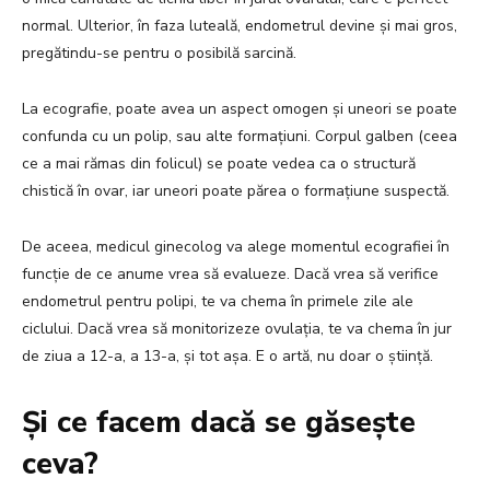
normal. Ulterior, în faza luteală, endometrul devine și mai gros,
pregătindu-se pentru o posibilă sarcină.
La ecografie, poate avea un aspect omogen și uneori se poate
confunda cu un polip, sau alte formațiuni. Corpul galben (ceea
ce a mai rămas din folicul) se poate vedea ca o structură
chistică în ovar, iar uneori poate părea o formațiune suspectă.
De aceea, medicul ginecolog va alege momentul ecografiei în
funcție de ce anume vrea să evalueze. Dacă vrea să verifice
endometrul pentru polipi, te va chema în primele zile ale
ciclului. Dacă vrea să monitorizeze ovulația, te va chema în jur
de ziua a 12-a, a 13-a, și tot așa. E o artă, nu doar o știință.
Și ce facem dacă se găsește
ceva?