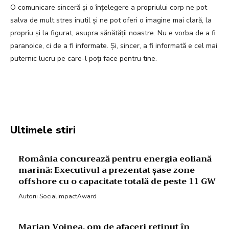
O comunicare sinceră și o înțelegere a propriului corp ne pot
salva de mult stres inutil și ne pot oferi o imagine mai clară, la
propriu și la figurat, asupra sănătății noastre. Nu e vorba de a fi
paranoice, ci de a fi informate. Și, sincer, a fi informată e cel mai
puternic lucru pe care-l poți face pentru tine.
Facebook
Twitter
Pinterest
W
Ultimele stiri
România concurează pentru energia eoliană
marină: Executivul a prezentat șase zone
offshore cu o capacitate totală de peste 11 GW
Autorii SocialImpactAward
Marian Voinea, om de afaceri reținut în