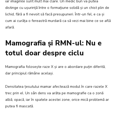
iar imaginile sunt mult mai clare. Un medic bun va putea
distinge cu ușurință între o formațiune solidă și un chist plin de
lichid, fără a fi nevoit să facă presupuneri. Într-un fel, e ca și
cum ai curăța o fereastră murdară ca să vezi mai bine ce se află
afară.
Mamografia și RMN-ul: Nu e
totul doar despre ciclu
Mamografia folosește raze X și are o abordare puțin diferită,
dar principiul rămâne același.
Densitatea țesutului mamar afectează modul în care razele X
trec prin el. Un sân dens va arăta pe mamografie ca o zonă
albă, opacă, iar în spatele acestei zone, orice mică problemă ar
putea fi mascată.