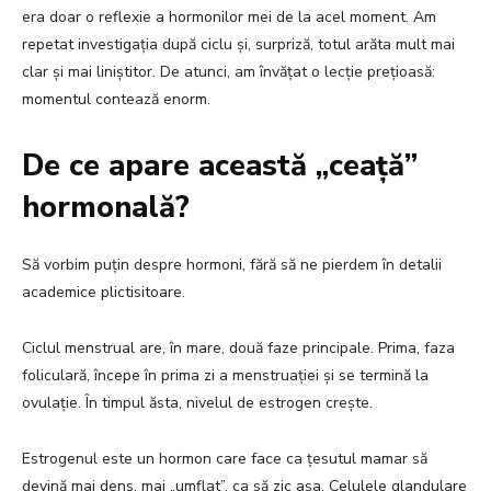
era doar o reflexie a hormonilor mei de la acel moment. Am
repetat investigația după ciclu și, surpriză, totul arăta mult mai
clar și mai liniștitor. De atunci, am învățat o lecție prețioasă:
momentul contează enorm.
De ce apare această „ceață”
hormonală?
Să vorbim puțin despre hormoni, fără să ne pierdem în detalii
academice plictisitoare.
Ciclul menstrual are, în mare, două faze principale. Prima, faza
foliculară, începe în prima zi a menstruației și se termină la
ovulație. În timpul ăsta, nivelul de estrogen crește.
Estrogenul este un hormon care face ca țesutul mamar să
devină mai dens, mai „umflat”, ca să zic așa. Celulele glandulare