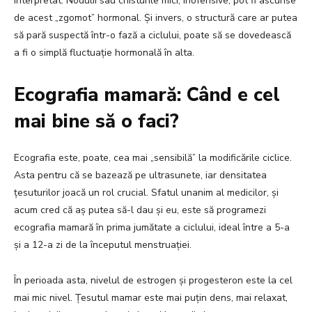
interpretat. Nodulii sau chisturile mici, inofensive, pot fi ascunse
de acest „zgomot” hormonal. Și invers, o structură care ar putea
să pară suspectă într-o fază a ciclului, poate să se dovedească
a fi o simplă fluctuație hormonală în alta.
Ecografia mamară: Când e cel
mai bine să o faci?
Ecografia este, poate, cea mai „sensibilă” la modificările ciclice.
Asta pentru că se bazează pe ultrasunete, iar densitatea
țesuturilor joacă un rol crucial. Sfatul unanim al medicilor, și
acum cred că aș putea să-l dau și eu, este să programezi
ecografia mamară în prima jumătate a ciclului, ideal între a 5-a
și a 12-a zi de la începutul menstruației.
În perioada asta, nivelul de estrogen și progesteron este la cel
mai mic nivel. Țesutul mamar este mai puțin dens, mai relaxat,