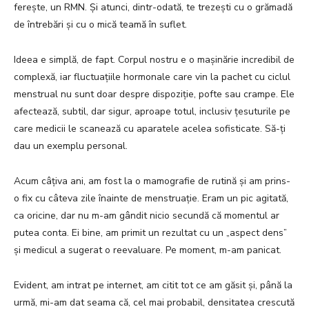
ferește, un RMN. Și atunci, dintr-odată, te trezești cu o grămadă
de întrebări și cu o mică teamă în suflet.
Ideea e simplă, de fapt. Corpul nostru e o mașinărie incredibil de
complexă, iar fluctuațiile hormonale care vin la pachet cu ciclul
menstrual nu sunt doar despre dispoziție, pofte sau crampe. Ele
afectează, subtil, dar sigur, aproape totul, inclusiv țesuturile pe
care medicii le scanează cu aparatele acelea sofisticate. Să-ți
dau un exemplu personal.
Acum câțiva ani, am fost la o mamografie de rutină și am prins-
o fix cu câteva zile înainte de menstruație. Eram un pic agitată,
ca oricine, dar nu m-am gândit nicio secundă că momentul ar
putea conta. Ei bine, am primit un rezultat cu un „aspect dens”
și medicul a sugerat o reevaluare. Pe moment, m-am panicat.
Evident, am intrat pe internet, am citit tot ce am găsit și, până la
urmă, mi-am dat seama că, cel mai probabil, densitatea crescută