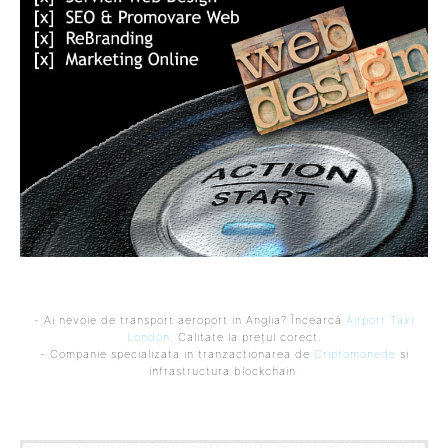
- Ai nevoie de transport aeroport in Anglia? Încearcă
Airport Taxi
London
. Calitate la prețul corect.
- Companie specializata in tranzactionarea de
Criptomonede
si
infrastructura blockchain.