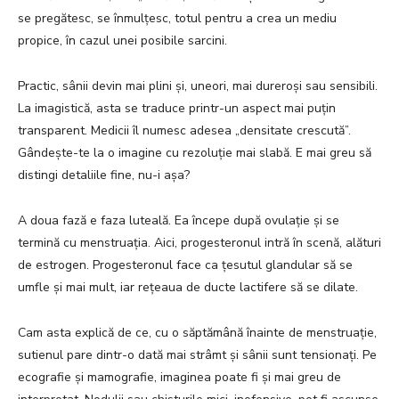
se pregătesc, se înmulțesc, totul pentru a crea un mediu
propice, în cazul unei posibile sarcini.
Practic, sânii devin mai plini și, uneori, mai dureroși sau sensibili.
La imagistică, asta se traduce printr-un aspect mai puțin
transparent. Medicii îl numesc adesea „densitate crescută”.
Gândește-te la o imagine cu rezoluție mai slabă. E mai greu să
distingi detaliile fine, nu-i așa?
A doua fază e faza luteală. Ea începe după ovulație și se
termină cu menstruația. Aici, progesteronul intră în scenă, alături
de estrogen. Progesteronul face ca țesutul glandular să se
umfle și mai mult, iar rețeaua de ducte lactifere să se dilate.
Cam asta explică de ce, cu o săptămână înainte de menstruație,
sutienul pare dintr-o dată mai strâmt și sânii sunt tensionați. Pe
ecografie și mamografie, imaginea poate fi și mai greu de