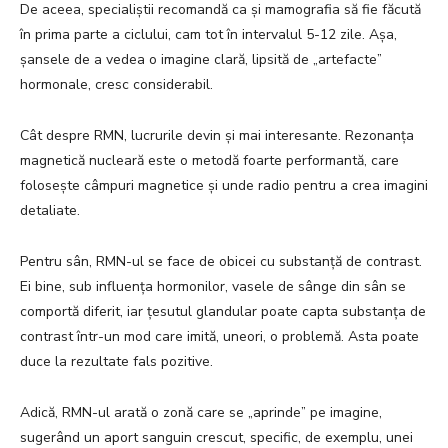
De aceea, specialiștii recomandă ca și mamografia să fie făcută
în prima parte a ciclului, cam tot în intervalul 5-12 zile. Așa,
șansele de a vedea o imagine clară, lipsită de „artefacte”
hormonale, cresc considerabil.
Cât despre RMN, lucrurile devin și mai interesante. Rezonanța
magnetică nucleară este o metodă foarte performantă, care
folosește câmpuri magnetice și unde radio pentru a crea imagini
detaliate.
Pentru sân, RMN-ul se face de obicei cu substanță de contrast.
Ei bine, sub influența hormonilor, vasele de sânge din sân se
comportă diferit, iar țesutul glandular poate capta substanța de
contrast într-un mod care imită, uneori, o problemă. Asta poate
duce la rezultate fals pozitive.
Adică, RMN-ul arată o zonă care se „aprinde” pe imagine,
sugerând un aport sanguin crescut, specific, de exemplu, unei