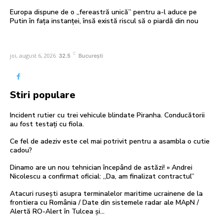
Europa dispune de o „fereastră unică” pentru a-l aduce pe
Putin în fața instanței, însă există riscul să o piardă din nou
C
joi, august 6, 2026
32.5
București
Stiri populare
Incident rutier cu trei vehicule blindate Piranha. Conducătorii
au fost testați cu fiola.
Ce fel de adeziv este cel mai potrivit pentru a asambla o cutie
cadou?
Dinamo are un nou tehnician începând de astăzi! » Andrei
Nicolescu a confirmat oficial: „Da, am finalizat contractul”
Atacuri rusești asupra terminalelor maritime ucrainene de la
frontiera cu România / Date din sistemele radar ale MApN /
Alertă RO-Alert în Tulcea și...