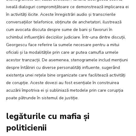
iveală dialoguri compromițătoare ce demonstrează implicarea ei
în activități ilicite. Aceste înregistrări audio și transcrierile
conversațiilor telefonice, obținute de anchetatori, ilustrează
cum avocata discuta despre sume de bani și favoruri în
schimbul influențării deciziilor judiciare. Într-una dintre discuții,
Georgescu face referire la sumele necesare pentru a mitui
oficiali și la modalitățile prin care ar putea camufla urmele
acestor tranzacții. De asemenea, stenogramele includ mențiuni
despre întâlniri cu diverse personalități influente, sugerând
existența unei rețele bine organizate care facilitează activități
de corupție. Aceste dovezi au fost esențiale în construirea
acuzării împotriva ei și subliniază metodele prin care corupția
poate pătrunde în sistemul de justiție.
legăturile cu mafia și
politicienii