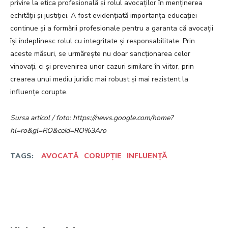
privire la etica profesională și rolul avocaților în menținerea
echității și justiției. A fost evidențiată importanța educației
continue și a formării profesionale pentru a garanta că avocații
își îndeplinesc rolul cu integritate și responsabilitate. Prin
aceste măsuri, se urmărește nu doar sancționarea celor
vinovați, ci și prevenirea unor cazuri similare în viitor, prin
crearea unui mediu juridic mai robust și mai rezistent la
influențe corupte.
Sursa articol / foto: https://news.google.com/home?
hl=ro&gl=RO&ceid=RO%3Aro
TAGS:
AVOCATĂ
CORUPȚIE
INFLUENȚĂ
Facebook
Twitter
Pinterest
W