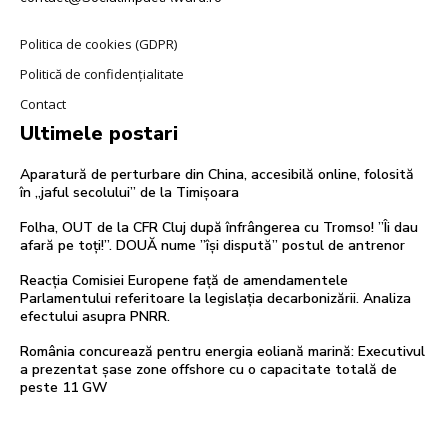
Politica de cookies (GDPR)
Politică de confidențialitate
Contact
Ultimele postari
Aparatură de perturbare din China, accesibilă online, folosită
în „jaful secolului” de la Timișoara
Folha, OUT de la CFR Cluj după înfrângerea cu Tromso! ”Îi dau
afară pe toți!”. DOUĂ nume ”își dispută” postul de antrenor
Reacția Comisiei Europene față de amendamentele
Parlamentului referitoare la legislația decarbonizării. Analiza
efectului asupra PNRR.
România concurează pentru energia eoliană marină: Executivul
a prezentat șase zone offshore cu o capacitate totală de
peste 11 GW