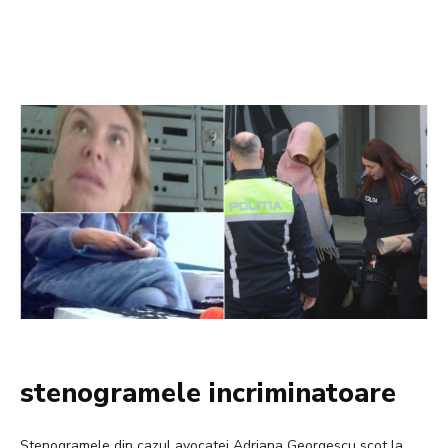
stenogramele incriminatoare
Stenogramele din cazul avocatei Adriana Georgescu scot la