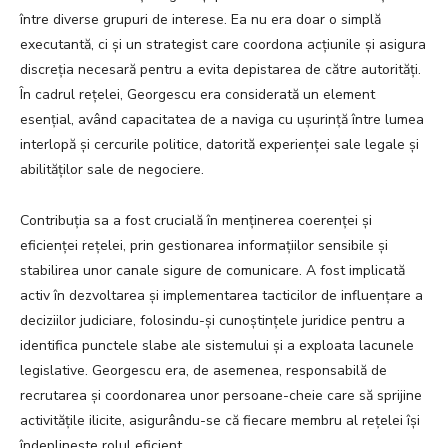
între diverse grupuri de interese. Ea nu era doar o simplă
executantă, ci și un strategist care coordona acțiunile și asigura
discreția necesară pentru a evita depistarea de către autorități.
În cadrul rețelei, Georgescu era considerată un element
esențial, având capacitatea de a naviga cu ușurință între lumea
interlopă și cercurile politice, datorită experienței sale legale și
abilităților sale de negociere.
Contribuția sa a fost crucială în menținerea coerenței și
eficienței rețelei, prin gestionarea informațiilor sensibile și
stabilirea unor canale sigure de comunicare. A fost implicată
activ în dezvoltarea și implementarea tacticilor de influențare a
deciziilor judiciare, folosindu-și cunoștințele juridice pentru a
identifica punctele slabe ale sistemului și a exploata lacunele
legislative. Georgescu era, de asemenea, responsabilă de
recrutarea și coordonarea unor persoane-cheie care să sprijine
activitățile ilicite, asigurându-se că fiecare membru al rețelei își
îndeplinește rolul eficient.