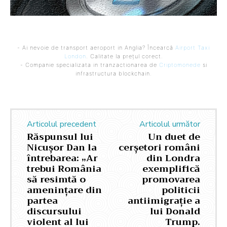
- Ai nevoie de transport aeroport in Anglia? Încearcă
Airport Taxi
London
. Calitate la prețul corect.
- Companie specializata in tranzactionarea de
Criptomonede
si
infrastructura blockchain.
Articolul precedent
Articolul următor
Răspunsul lui
Un duet de
Nicușor Dan la
cerșetori români
întrebarea: „Ar
din Londra
trebui România
exemplifică
să resimtă o
promovarea
amenințare din
politicii
partea
antiimigrație a
discursului
lui Donald
violent al lui
Trump.