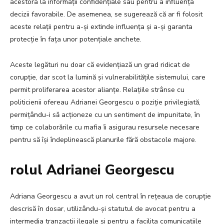
acestora la informații confidențiale sau pentru a influența
decizii favorabile. De asemenea, se sugerează că ar fi folosit
aceste relații pentru a-și extinde influența și a-și garanta
protecție în fața unor potențiale anchete.
Aceste legături nu doar că evidențiază un grad ridicat de
corupție, dar scot la lumină și vulnerabilitățile sistemului, care
permit proliferarea acestor alianțe. Relațiile strânse cu
politicienii ofereau Adrianei Georgescu o poziție privilegiată,
permițându-i să acționeze cu un sentiment de impunitate, în
timp ce colaborările cu mafia îi asigurau resursele necesare
pentru să își îndeplinească planurile fără obstacole majore.
rolul Adrianei Georgescu
Adriana Georgescu a avut un rol central în rețeaua de corupție
descrisă în dosar, utilizându-și statutul de avocat pentru a
intermedia tranzacții ilegale și pentru a facilita comunicațiile