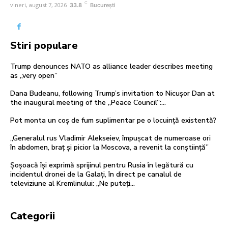
C
vineri, august 7, 2026
33.8
București
Stiri populare
Trump denounces NATO as alliance leader describes meeting
as „very open”
Dana Budeanu, following Trump’s invitation to Nicușor Dan at
the inaugural meeting of the „Peace Council”:…
Pot monta un coș de fum suplimentar pe o locuință existentă?
„Generalul rus Vladimir Alekseiev, împușcat de numeroase ori
în abdomen, braț și picior la Moscova, a revenit la conștiință”
Șoșoacă își exprimă sprijinul pentru Rusia în legătură cu
incidentul dronei de la Galați, în direct pe canalul de
televiziune al Kremlinului: „Ne puteți...
Categorii