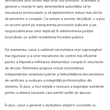
deficiențele unui sistem deja aflat sub presiune. Scandalul a
generat o reacție în lanț, determinând autoritățile să își
reevalueze protocoalele și să implementeze măsuri mai stricte
de prevenire a corupției. Ca urmare a acestor dezvăluiri, s-a pus
un accent sporit pe transparența proceselor judiciare și pe
responsabilizarea celor implicați în administrarea justiției,
încercându-se astfel restabilirea încrederii publice.
De asemenea, cazul a subliniat necesitatea unei supravegheri
mai riguroase și a unor mecanisme de control mai eficiente
pentru a împiedica infiltrarea elementelor corupte în structurile
de decizie. Reformele propuse includ consolidarea
independenței sistemului judiciar și îmbunătățirea mecanismelor
de verificare și evaluare a integrității profesioniștilor din
domeniu. În plus, a fost inițiată o revizuire a legislației existente
pentru a elimina lacunele care permit astfel de abuzuri.
În plus, cazul a generat o dezbatere amplă în societate cu