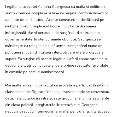
Legăturile avocatei Adriana Georgescu cu mafia și politicienii
sunt extrem de complexe și bine închegate, conform dovezilor
adunate de anchetatori. Aceste conexiuni se desfășoară pe
multiple niveluri, implicând figure importante din lumea
infracțională, dar și persoane de rang înalt din structurile
guvernamentale. În stenogramele obținute, Georgescu se
mândrește cu relațiile sale influente, menționând nume de
politicieni și lideri din lumea interlopă care oferă protecție și
suport. Ea susține că aceste legături îi oferă capacitatea de a
gestiona situații complicate și de a obține rezultate favorabile
în cazurile pe care le administrează.
Mai multe surse indică faptul că avocata a participat la întâlniri
clandestine desfășurate în locații discrete, unde se conveneau
detalii ale colaborării între aceste grupuri și anumite segmente
din clasa politică. Înregistrările ilustrează cum Georgescu
negocia direct cu intermediari ai mafiei pentru a facilita accesul