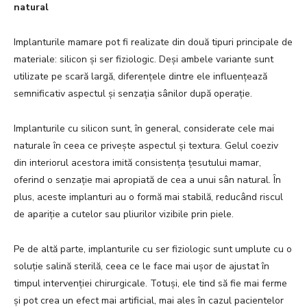
natural
Implanturile mamare pot fi realizate din două tipuri principale de
materiale: silicon și ser fiziologic. Deși ambele variante sunt
utilizate pe scară largă, diferențele dintre ele influențează
semnificativ aspectul și senzația sânilor după operație.
Implanturile cu silicon sunt, în general, considerate cele mai
naturale în ceea ce privește aspectul și textura. Gelul coeziv
din interiorul acestora imită consistența țesutului mamar,
oferind o senzație mai apropiată de cea a unui sân natural. În
plus, aceste implanturi au o formă mai stabilă, reducând riscul
de apariție a cutelor sau pliurilor vizibile prin piele.
Pe de altă parte, implanturile cu ser fiziologic sunt umplute cu o
soluție salină sterilă, ceea ce le face mai ușor de ajustat în
timpul intervenției chirurgicale. Totuși, ele tind să fie mai ferme
și pot crea un efect mai artificial, mai ales în cazul pacientelor