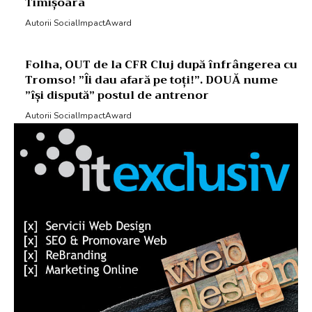
Timișoara
Autorii SocialImpactAward
Folha, OUT de la CFR Cluj după înfrângerea cu
Tromso! ”Îi dau afară pe toți!”. DOUĂ nume
”își dispută” postul de antrenor
Autorii SocialImpactAward