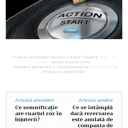
- Ai nevoie de transport aeroport in Anglia? Încearcă
Airport Taxi
London
. Calitate la prețul corect.
- Companie specializata in tranzactionarea de
Criptomonede
si
infrastructura blockchain.
Articolul precedent
Articolul următor
Ce semnificație
Ce se întâmplă
are cuarțul roz în
dacă rezervarea
bijuterii?
este anulată de
compania de