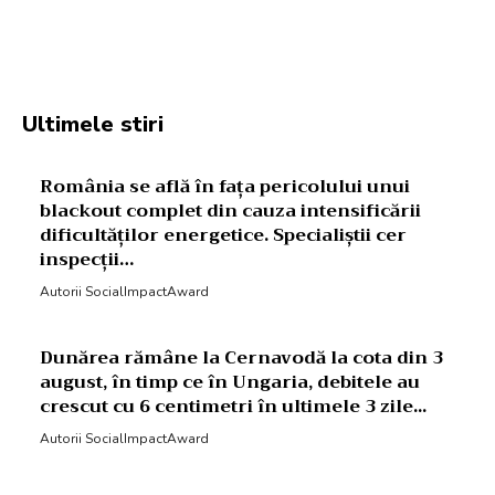
Facebook
Twitter
Pinterest
W
Ultimele stiri
România se află în fața pericolului unui
blackout complet din cauza intensificării
dificultăților energetice. Specialiștii cer
inspecții…
Autorii SocialImpactAward
Dunărea rămâne la Cernavodă la cota din 3
august, în timp ce în Ungaria, debitele au
crescut cu 6 centimetri în ultimele 3 zile...
Autorii SocialImpactAward