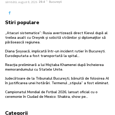
C
sâmbătă, august 8, 2026
29.4
București
Stiri populare
„Atacuri sistematice”: Rusia avertizează direct Kievul după al
treilea asalt cu Oreșnik și solicită străinilor și diplomaților să
părăsească regiunea.
Diana Șoșoacă, implicată într-un incident rutier în București.
Eurodeputata a fost transportată la spital…
Reacția preliminară a lui Mojtaba Khamenei după încheierea
memorandumului cu Statele Unite.
Judecătoare de la Tribunalul București, bănuită de folosirea AI
în justificarea unei hotărâri. Termenul „stipula” a fost eliminat.
Campionatul Mondial de Fotbal 2026, lansat oficial cu o
ceremonie în Ciudad de Mexico: Shakira, show pe…
Categorii