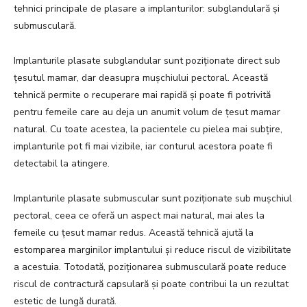
tehnici principale de plasare a implanturilor: subglandulară și
submusculară.
Implanturile plasate subglandular sunt poziționate direct sub
țesutul mamar, dar deasupra mușchiului pectoral. Această
tehnică permite o recuperare mai rapidă și poate fi potrivită
pentru femeile care au deja un anumit volum de țesut mamar
natural. Cu toate acestea, la pacientele cu pielea mai subțire,
implanturile pot fi mai vizibile, iar conturul acestora poate fi
detectabil la atingere.
Implanturile plasate submuscular sunt poziționate sub mușchiul
pectoral, ceea ce oferă un aspect mai natural, mai ales la
femeile cu țesut mamar redus. Această tehnică ajută la
estomparea marginilor implantului și reduce riscul de vizibilitate
a acestuia. Totodată, poziționarea submusculară poate reduce
riscul de contractură capsulară și poate contribui la un rezultat
estetic de lungă durată.