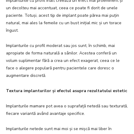
Implanturile cu profil înalt creează un efect mai proeminent și
un decolteu mai accentuat, ceea ce poate fi dorit de unele
paciente. Totuși, acest tip de implant poate părea mai puțin
natural, mai ales la femeile cu un bust inițial mic și un torace
îngust.
Implanturile cu profil moderat sau jos sunt, în schimb, mai
apropiate de forma naturală a sânilor. Acestea conferă un
volum suplimentar fără a crea un efect exagerat, ceea ce le
face o alegere populară pentru pacientele care doresc o
augmentare discretă.
Textura implanturilor și efectul asupra rezultatului estetic
Implanturile mamare pot avea o suprafață netedă sau texturată,
fiecare variantă având avantaje specifice.
Implanturile netede sunt mai moi și se mișcă mai liber în