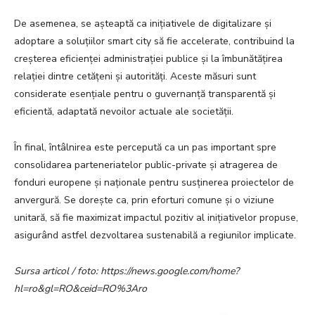
De asemenea, se așteaptă ca inițiativele de digitalizare și
adoptare a soluțiilor smart city să fie accelerate, contribuind la
creșterea eficienței administrației publice și la îmbunătățirea
relației dintre cetățeni și autorități. Aceste măsuri sunt
considerate esențiale pentru o guvernanță transparentă și
eficientă, adaptată nevoilor actuale ale societății.
În final, întâlnirea este percepută ca un pas important spre
consolidarea parteneriatelor public-private și atragerea de
fonduri europene și naționale pentru susținerea proiectelor de
anvergură. Se dorește ca, prin eforturi comune și o viziune
unitară, să fie maximizat impactul pozitiv al inițiativelor propuse,
asigurând astfel dezvoltarea sustenabilă a regiunilor implicate.
Sursa articol / foto: https://news.google.com/home?
hl=ro&gl=RO&ceid=RO%3Aro