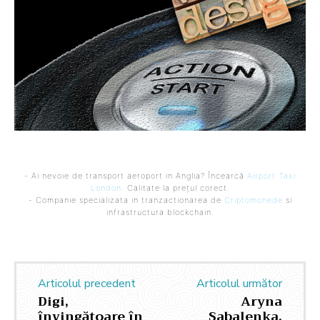
- Ai nevoie de transport aeroport in Anglia? Încearcă
Airport Taxi
London
. Calitate la prețul corect.
- Companie specializata in tranzactionarea de
Criptomonede
si
infrastructura blockchain.
Articolul precedent
Articolul următor
Digi,
Aryna
învingătoare în
Sabalenka,