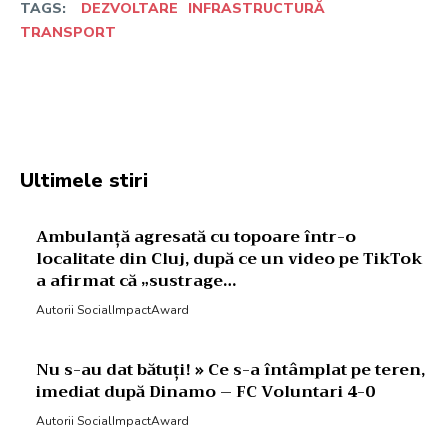
TAGS:
DEZVOLTARE
INFRASTRUCTURĂ
TRANSPORT
Facebook
Twitter
Pinterest
W
Ultimele stiri
Ambulanță agresată cu topoare într-o
localitate din Cluj, după ce un video pe TikTok
a afirmat că „sustrage…
Autorii SocialImpactAward
Nu s-au dat bătuți! » Ce s-a întâmplat pe teren,
imediat după Dinamo – FC Voluntari 4-0
Autorii SocialImpactAward