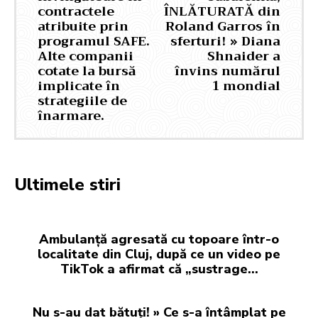
contractele
ÎNLĂTURATĂ din
atribuite prin
Roland Garros în
programul SAFE.
sferturi! » Diana
Alte companii
Shnaider a
cotate la bursă
învins numărul
implicate în
1 mondial
strategiile de
înarmare.
Ultimele stiri
Ambulanță agresată cu topoare într-o
localitate din Cluj, după ce un video pe
TikTok a afirmat că „sustrage…
Nu s-au dat bătuți! » Ce s-a întâmplat pe