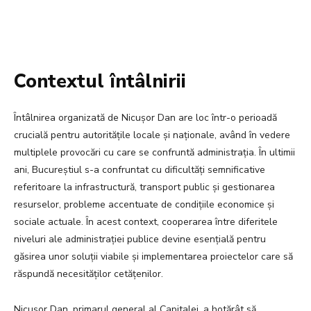
Contextul întâlnirii
Întâlnirea organizată de Nicușor Dan are loc într-o perioadă
crucială pentru autoritățile locale și naționale, având în vedere
multiplele provocări cu care se confruntă administrația. În ultimii
ani, Bucureștiul s-a confruntat cu dificultăți semnificative
referitoare la infrastructură, transport public și gestionarea
resurselor, probleme accentuate de condițiile economice și
sociale actuale. În acest context, cooperarea între diferitele
niveluri ale administrației publice devine esențială pentru
găsirea unor soluții viabile și implementarea proiectelor care să
răspundă necesităților cetățenilor.
Nicușor Dan, primarul general al Capitalei, a hotărât să