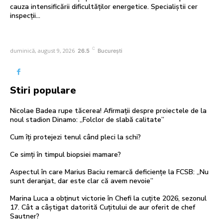
cauza intensificării dificultăților energetice. Specialiștii cer
inspecții…
C
duminică, august 9, 2026
26.5
București
Stiri populare
Nicolae Badea rupe tăcerea! Afirmații despre proiectele de la
noul stadion Dinamo: „Folclor de slabă calitate”
Cum îți protejezi tenul când pleci la schi?
Ce simți în timpul biopsiei mamare?
Aspectul în care Marius Baciu remarcă deficiențe la FCSB: „Nu
sunt deranjat, dar este clar că avem nevoie”
Marina Luca a obținut victorie în Chefi la cuțite 2026, sezonul
17. Cât a câștigat datorită Cuțitului de aur oferit de chef
Sautner?