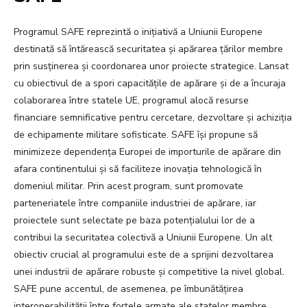
Programul SAFE reprezintă o inițiativă a Uniunii Europene
destinată să întărească securitatea și apărarea țărilor membre
prin susținerea și coordonarea unor proiecte strategice. Lansat
cu obiectivul de a spori capacitățile de apărare și de a încuraja
colaborarea între statele UE, programul alocă resurse
financiare semnificative pentru cercetare, dezvoltare și achiziția
de echipamente militare sofisticate. SAFE își propune să
minimizeze dependența Europei de importurile de apărare din
afara continentului și să faciliteze inovația tehnologică în
domeniul militar. Prin acest program, sunt promovate
parteneriatele între companiile industriei de apărare, iar
proiectele sunt selectate pe baza potențialului lor de a
contribui la securitatea colectivă a Uniunii Europene. Un alt
obiectiv crucial al programului este de a sprijini dezvoltarea
unei industrii de apărare robuste și competitive la nivel global.
SAFE pune accentul, de asemenea, pe îmbunătățirea
interoperabilității între forțele armate ale statelor membre,