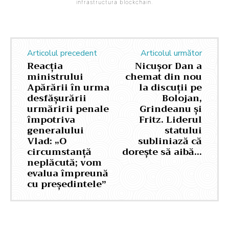
infrastructura blockchain.
Articolul precedent
Articolul următor
Reacția
Nicușor Dan a
ministrului
chemat din nou
Apărării în urma
la discuții pe
desfășurării
Bolojan,
urmăririi penale
Grindeanu și
împotriva
Fritz. Liderul
generalului
statului
Vlad: „O
subliniază că
circumstanță
dorește să aibă…
neplăcută; vom
evalua împreună
cu președintele”