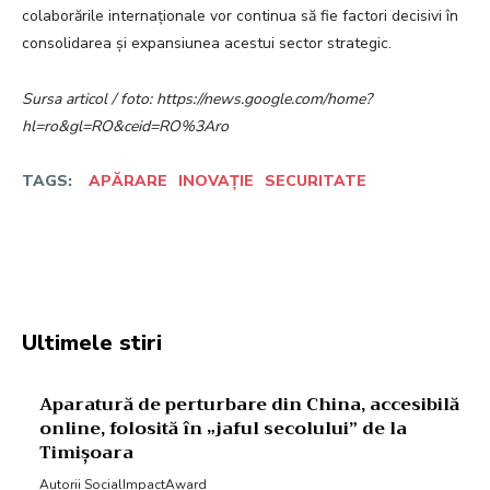
colaborările internaționale vor continua să fie factori decisivi în
consolidarea și expansiunea acestui sector strategic.
Sursa articol / foto: https://news.google.com/home?
hl=ro&gl=RO&ceid=RO%3Aro
TAGS:
APĂRARE
INOVAȚIE
SECURITATE
Facebook
Twitter
Pinterest
W
Ultimele stiri
Aparatură de perturbare din China, accesibilă
online, folosită în „jaful secolului” de la
Timișoara
Autorii SocialImpactAward