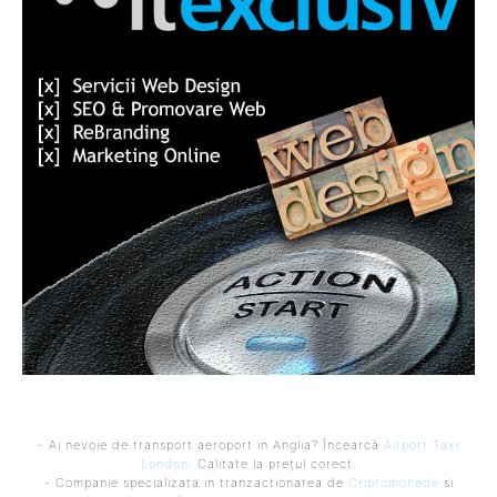
- Ai nevoie de transport aeroport in Anglia? Încearcă
Airport Taxi
London
. Calitate la prețul corect.
- Companie specializata in tranzactionarea de
Criptomonede
si