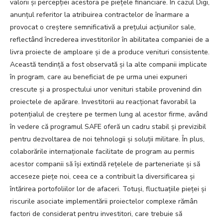
valorii și percepției acestora pe piețele financiare. În cazul Digi,
anunțul referitor la atribuirea contractelor de înarmare a
provocat o creștere semnificativă a prețului acțiunilor sale,
reflectând încrederea investitorilor în abilitatea companiei de a
livra proiecte de amploare și de a produce venituri consistente.
Această tendință a fost observată și la alte companii implicate
în program, care au beneficiat de pe urma unei expuneri
crescute și a prospectului unor venituri stabile provenind din
proiectele de apărare. Investitorii au reacționat favorabil la
potențialul de creștere pe termen lung al acestor firme, având
în vedere că programul SAFE oferă un cadru stabil și previzibil
pentru dezvoltarea de noi tehnologii și soluții militare. În plus,
colaborările internaționale facilitate de program au permis
acestor companii să își extindă rețelele de parteneriate și să
acceseze piețe noi, ceea ce a contribuit la diversificarea și
întărirea portofoliilor lor de afaceri. Totuși, fluctuațiile pieței și
riscurile asociate implementării proiectelor complexe rămân
factori de considerat pentru investitori, care trebuie să