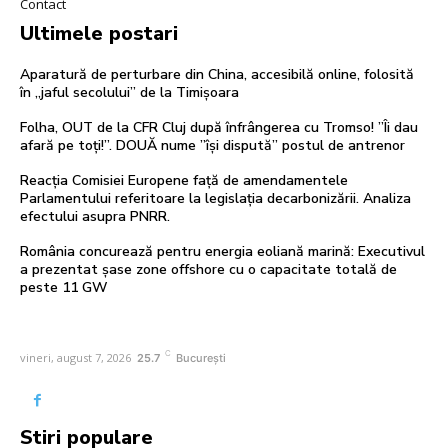
Contact
Ultimele postari
Aparatură de perturbare din China, accesibilă online, folosită
în „jaful secolului” de la Timișoara
Folha, OUT de la CFR Cluj după înfrângerea cu Tromso! ”Îi dau
afară pe toți!”. DOUĂ nume ”își dispută” postul de antrenor
Reacția Comisiei Europene față de amendamentele
Parlamentului referitoare la legislația decarbonizării. Analiza
efectului asupra PNRR.
România concurează pentru energia eoliană marină: Executivul
a prezentat șase zone offshore cu o capacitate totală de
peste 11 GW
C
vineri, august 7, 2026
25.7
București
Stiri populare