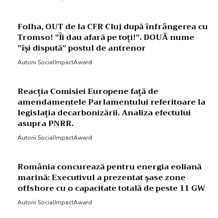
Folha, OUT de la CFR Cluj după înfrângerea cu
Tromso! ”Îi dau afară pe toți!”. DOUĂ nume
”își dispută” postul de antrenor
Autorii SocialImpactAward
Reacția Comisiei Europene față de
amendamentele Parlamentului referitoare la
legislația decarbonizării. Analiza efectului
asupra PNRR.
Autorii SocialImpactAward
România concurează pentru energia eoliană
marină: Executivul a prezentat șase zone
offshore cu o capacitate totală de peste 11 GW
Autorii SocialImpactAward