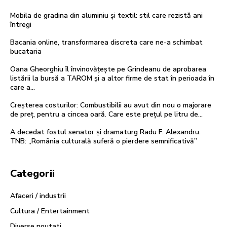
Mobila de gradina din aluminiu și textil: stil care rezistă ani
întregi
Bacania online, transformarea discreta care ne-a schimbat
bucataria
Oana Gheorghiu îl învinovățește pe Grindeanu de aprobarea
listării la bursă a TAROM și a altor firme de stat în perioada în
care a...
Creșterea costurilor: Combustibilii au avut din nou o majorare
de preț, pentru a cincea oară. Care este prețul pe litru de…
A decedat fostul senator și dramaturg Radu F. Alexandru.
TNB: „România culturală suferă o pierdere semnificativă”
Categorii
Afaceri / industrii
Cultura / Entertainment
Diverse noutati