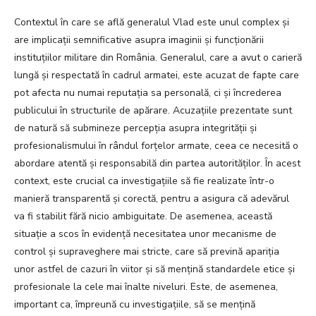
Contextul în care se află generalul Vlad este unul complex și
are implicații semnificative asupra imaginii și funcționării
instituțiilor militare din România. Generalul, care a avut o carieră
lungă și respectată în cadrul armatei, este acuzat de fapte care
pot afecta nu numai reputația sa personală, ci și încrederea
publicului în structurile de apărare. Acuzațiile prezentate sunt
de natură să submineze percepția asupra integrității și
profesionalismului în rândul forțelor armate, ceea ce necesită o
abordare atentă și responsabilă din partea autorităților. În acest
context, este crucial ca investigațiile să fie realizate într-o
manieră transparentă și corectă, pentru a asigura că adevărul
va fi stabilit fără nicio ambiguitate. De asemenea, această
situație a scos în evidență necesitatea unor mecanisme de
control și supraveghere mai stricte, care să prevină apariția
unor astfel de cazuri în viitor și să mențină standardele etice și
profesionale la cele mai înalte niveluri. Este, de asemenea,
important ca, împreună cu investigațiile, să se mențină