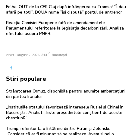
Folha, OUT de la CFR Cluj după înfrângerea cu Tromso! ”Îi dau
afară pe toți!”. DOUĂ nume ”își dispută” postul de antrenor
Reacția Comisiei Europene față de amendamentele
Parlamentului referitoare la legislația decarbonizării. Analiza
efectului asupra PNRR.
C
vineri, august 7, 2026
31.1
București
Stiri populare
Strâmtoarea Ormuz, disponibilă pentru anumite ambarcațiuni
din partea Iranului
„Instituțiile statului favorizează interesele Rusiei și Chinei în
București”. Analist: „Este președintele conștient de aceste
chestiuni?”
Trump, referitor la o întâlnire dintre Putin și Zelenski:
„Consider că ar fi minunat să se realizeze. Avem și noi o