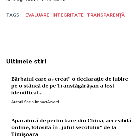
TAGS:
EVALUARE
INTEGRITATE
TRANSPARENȚĂ
Facebook
Twitter
Pinterest
W
Ultimele stiri
Bărbatul care a „creat” o declarație de iubire
pe o stâncă de pe Transfăgărășan a fost
identificat…
Autorii SocialImpactAward
Aparatură de perturbare din China, accesibilă
online, folosită în „jaful secolului” de la
Timișoara