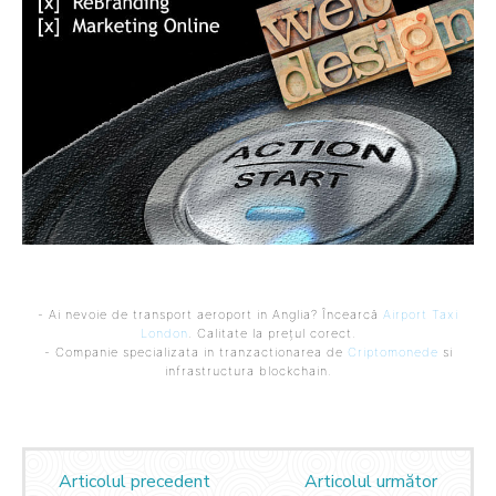
- Ai nevoie de transport aeroport in Anglia? Încearcă
Airport Taxi
London
. Calitate la prețul corect.
- Companie specializata in tranzactionarea de
Criptomonede
si
infrastructura blockchain.
Articolul precedent
Articolul următor