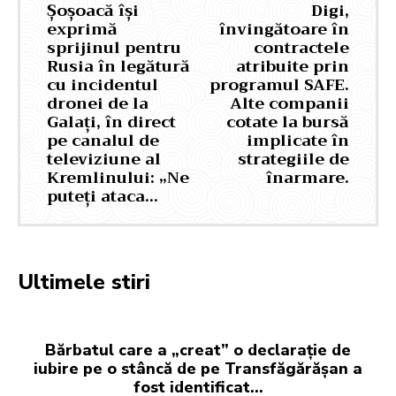
Șoșoacă își
Digi,
exprimă
învingătoare în
sprijinul pentru
contractele
Rusia în legătură
atribuite prin
cu incidentul
programul SAFE.
dronei de la
Alte companii
Galați, în direct
cotate la bursă
pe canalul de
implicate în
televiziune al
strategiile de
Kremlinului: „Ne
înarmare.
puteți ataca…
Ultimele stiri
Bărbatul care a „creat” o declarație de
iubire pe o stâncă de pe Transfăgărășan a
fost identificat…