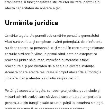
stabilitatea și funcționalitatea structurilor militare, pentru a nu
afecta capacitatea de apărare a țării.
Urmările juridice
Urmările legale ale punerii sub urmărire penală a generalului
Vlad sunt variate și complexe, având potențialul de a influența
nu doar cariera sa personală, ci și modul în care sunt gestionate
cazurile similare în viitor. În primul rând, este de așteptat ca
procesul juridic să dureze, implicând numeroase etape
procedurale și posibilitatea de a apela la diverse instanțe.
Aceasta poate afecta resursele și timpul alocat de autoritățile
judiciare, dar și atenția publicului asupra cazului.
Pe lângă aspectele legale, consecințele juridice pot include și
măsuri administrative care să vizeze suspendarea temporară a
generalului din funcțiile sale actuale, până la lămurirea situației.
Acesta ar putea fi un pas necesar pentru a asigura