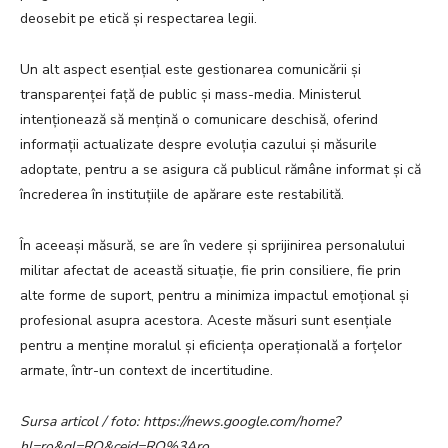
deosebit pe etică și respectarea legii.
Un alt aspect esențial este gestionarea comunicării și
transparenței față de public și mass-media. Ministerul
intenționează să mențină o comunicare deschisă, oferind
informații actualizate despre evoluția cazului și măsurile
adoptate, pentru a se asigura că publicul rămâne informat și că
încrederea în instituțiile de apărare este restabilită.
În aceeași măsură, se are în vedere și sprijinirea personalului
militar afectat de această situație, fie prin consiliere, fie prin
alte forme de suport, pentru a minimiza impactul emoțional și
profesional asupra acestora. Aceste măsuri sunt esențiale
pentru a menține moralul și eficiența operațională a forțelor
armate, într-un context de incertitudine.
Sursa articol / foto: https://news.google.com/home?
hl=ro&gl=RO&ceid=RO%3Aro