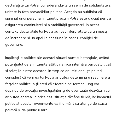
declarațiile lui Potra, considerându-le un semn de solidaritate și
unitate în fața provocărilor politice. Aceștia au subliniat că
sprijinul unui personaj influent precum Potra este crucial pentru
asigurarea continuității și a stabilității guvernării. În acest
context, declarațiile lui Potra au fost interpretate ca un mesaj
de încredere și un apel la coeziune în cadrul coaliției de
guvernare.
Implicațiile politice ale acestei situații sunt substanțiale, având
potențialul de a influența atât dinamica internă a partidelor, cât
și relațiile dintre acestea. În timp ce anumiți analiști politici
consideră că venirea lui Potra ar putea determina o realiniere a
forțelor politice, alții cred că efectele pe termen lung vor
depinde de evoluția investigațiilor și de eventuale dezvăluiri ce
ar putea apărea. În orice caz, situația rămâne fluidă, iar impactul
politic al acestor evenimente va fi urmărit cu atenție de clasa
politică și de publicul larg.