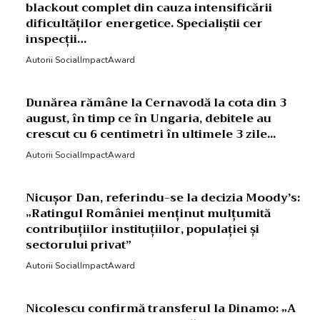
blackout complet din cauza intensificării
dificultăților energetice. Specialiștii cer
inspecții…
Autorii SocialImpactAward
Dunărea rămâne la Cernavodă la cota din 3
august, în timp ce în Ungaria, debitele au
crescut cu 6 centimetri în ultimele 3 zile...
Autorii SocialImpactAward
Nicușor Dan, referindu-se la decizia Moody’s:
„Ratingul României menținut mulțumită
contribuțiilor instituțiilor, populației și
sectorului privat”
Autorii SocialImpactAward
Nicolescu confirmă transferul la Dinamo: „A