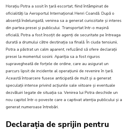
Horațiu Potra a sosit în țară escortat, fiind întâmpinat de
oficialități la Aeroportul Internațional Henri Coandă. După o
absență îndelungată, venirea sa a generat curiozitate și interes
din partea presei și publicului. Transportat într-o mașină
oficială, Potra a fost însoțit de agenți de securitate pe întreaga
durată a drumului către destinația sa finală. În ciuda tensiunii,
Potra a păstrat un calm aparent, refuzând să ofere declarații
presei la momentul sosirii. Apariția sa a fost riguros
supravegheată de forțele de ordine, care au asigurat un
parcurs lipsit de incidente al operațiunii de revenire în țară.
Această întoarcere fusese anticipată de mult și a generat
speculații intense privind acțiunile sale viitoare și eventuale
dezvăluiri legate de situația sa. Venirea lui Potra deschide un
nou capitol într-o poveste care a captivat atenția publicului și a
generat numeroase întrebări.
Declarația de sprijin pentru