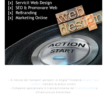
- Ai nevoie de transport aeroport in Anglia? Încearcă
Airport Taxi
London
. Calitate la prețul corect.
- Companie specializata in tranzactionarea de
Criptomonede
si
infrastructura blockchain.