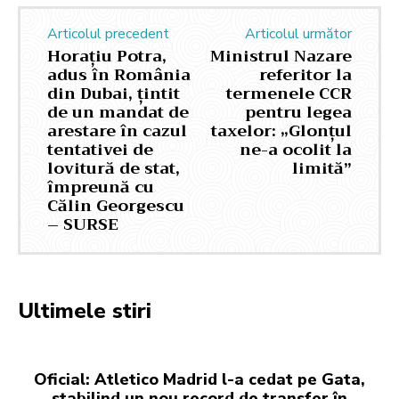
Articolul precedent
Articolul următor
Horațiu Potra,
Ministrul Nazare
adus în România
referitor la
din Dubai, țintit
termenele CCR
de un mandat de
pentru legea
arestare în cazul
taxelor: „Glonțul
tentativei de
ne-a ocolit la
lovitură de stat,
limită”
împreună cu
Călin Georgescu
– SURSE
Ultimele stiri
Oficial: Atletico Madrid l-a cedat pe Gata,
stabilind un nou record de transfer în