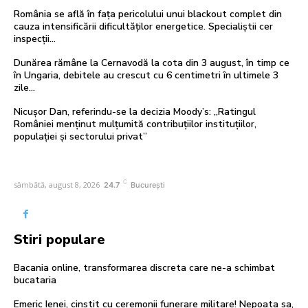
România se află în fața pericolului unui blackout complet din
cauza intensificării dificultăților energetice. Specialiștii cer
inspecții…
Dunărea rămâne la Cernavodă la cota din 3 august, în timp ce
în Ungaria, debitele au crescut cu 6 centimetri în ultimele 3
zile...
Nicușor Dan, referindu-se la decizia Moody’s: „Ratingul
României menținut mulțumită contribuțiilor instituțiilor,
populației și sectorului privat”
C
sâmbătă, august 8, 2026
24.7
București
Stiri populare
Bacania online, transformarea discreta care ne-a schimbat
bucataria
Emeric Ienei, cinstit cu ceremonii funerare militare! Nepoata sa,