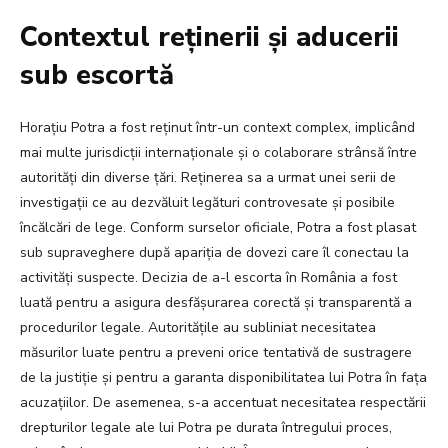
Contextul reținerii și aducerii
sub escortă
Horațiu Potra a fost reținut într-un context complex, implicând
mai multe jurisdicții internaționale și o colaborare strânsă între
autorități din diverse țări. Reținerea sa a urmat unei serii de
investigații ce au dezvăluit legături controvesate și posibile
încălcări de lege. Conform surselor oficiale, Potra a fost plasat
sub supraveghere după apariția de dovezi care îl conectau la
activități suspecte. Decizia de a-l escorta în România a fost
luată pentru a asigura desfășurarea corectă și transparentă a
procedurilor legale. Autoritățile au subliniat necesitatea
măsurilor luate pentru a preveni orice tentativă de sustragere
de la justiție și pentru a garanta disponibilitatea lui Potra în fața
acuzațiilor. De asemenea, s-a accentuat necesitatea respectării
drepturilor legale ale lui Potra pe durata întregului proces,