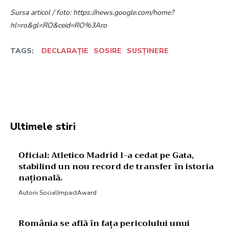
Sursa articol / foto: https://news.google.com/home?
hl=ro&gl=RO&ceid=RO%3Aro
TAGS:
DECLARAȚIE
SOSIRE
SUSȚINERE
Facebook
Twitter
Pinterest
W
Ultimele stiri
Oficial: Atletico Madrid l-a cedat pe Gata,
stabilind un nou record de transfer în istoria
națională.
Autorii SocialImpactAward
România se află în fața pericolului unui