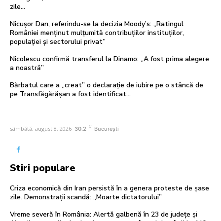
zile...
Nicușor Dan, referindu-se la decizia Moody’s: „Ratingul
României menținut mulțumită contribuțiilor instituțiilor,
populației și sectorului privat”
Nicolescu confirmă transferul la Dinamo: „A fost prima alegere
a noastră”
Bărbatul care a „creat” o declarație de iubire pe o stâncă de
pe Transfăgărășan a fost identificat…
C
sâmbătă, august 8, 2026
30.2
București
Stiri populare
Criza economică din Iran persistă în a genera proteste de șase
zile. Demonstrații scandă: „Moarte dictatorului”
Vreme severă în România: Alertă galbenă în 23 de județe și