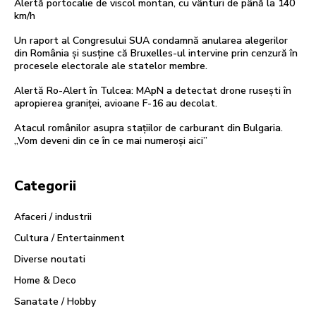
Alertă portocalie de viscol montan, cu vânturi de până la 140
km/h
Un raport al Congresului SUA condamnă anularea alegerilor
din România și susține că Bruxelles-ul intervine prin cenzură în
procesele electorale ale statelor membre.
Alertă Ro-Alert în Tulcea: MApN a detectat drone rusești în
apropierea graniței, avioane F-16 au decolat.
Atacul românilor asupra stațiilor de carburant din Bulgaria.
„Vom deveni din ce în ce mai numeroși aici”
Categorii
Afaceri / industrii
Cultura / Entertainment
Diverse noutati
Home & Deco
Sanatate / Hobby