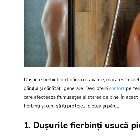
Dușurile fierbinți pot părea relaxante, mai ales în zile
părului și sănătății generale. Deși oferă
confort
pe ter
care afectează frumusețea și starea de bine. În acest a
fierbinți și cum să îți protejezi pielea și părul.
1. Dușurile fierbinți usucă p