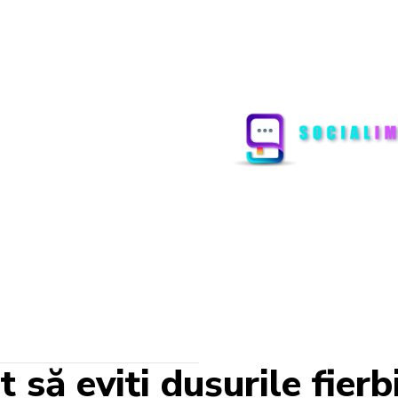
să eviți dușurile fierb