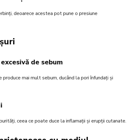
ierbinți, deoarece acestea pot pune o presiune
șuri
a excesivă de sebum
te produce mai mult sebum, ducând la pori înfundați și
i
urități, ceea ce poate duce la inflamații și erupții cutanate.