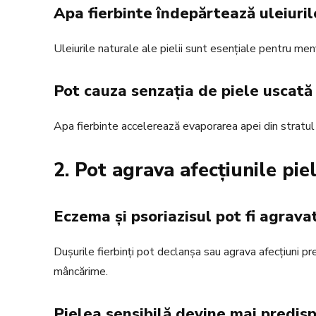
Apa fierbinte îndepărtează uleiurile
Uleiurile naturale ale pielii sunt esențiale pentru menț
Pot cauza senzația de piele uscată ș
Apa fierbinte accelerează evaporarea apei din stratul su
2. Pot agrava afecțiunile piel
Eczema și psoriazisul pot fi agrava
Dușurile fierbinți pot declanșa sau agrava afecțiuni p
mâncărime.
Pielea sensibilă devine mai predispu