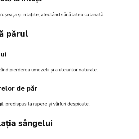
roșeața și iritațiile, afectând sănătatea cutanată.
ză părul
ui
ând pierderea umezelii și a uleiurilor naturale.
relor de păr
l, predispus la rupere și vârfuri despicate.
lația sângelui