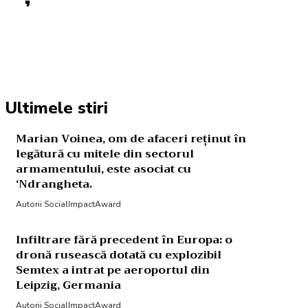
Acțiune
Ultimele stiri
Marian Voinea, om de afaceri reținut în
legătură cu mitele din sectorul
armamentului, este asociat cu
‘Ndrangheta.
Autorii SocialImpactAward
Infiltrare fără precedent în Europa: o
dronă rusească dotată cu explozibil
Semtex a intrat pe aeroportul din
Leipzig, Germania
Autorii SocialImpactAward