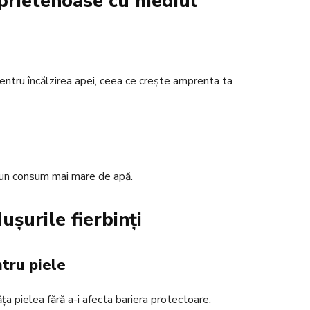
t prietenoase cu mediul
pentru încălzirea apei, ceea ce crește amprenta ta
la un consum mai mare de apă.
ușurile fierbinți
tru piele
a pielea fără a-i afecta bariera protectoare.