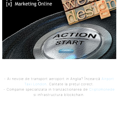
- Ai nevoie de transport aeroport in Anglia? Încearcă
Airport
Taxi London
. Calitate la prețul corect.
- Companie specializata in tranzactionarea de
Criptomonede
si infrastructura blockchain.