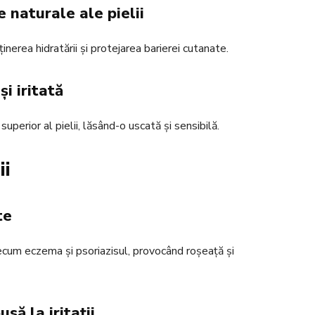
 naturale ale pielii
inerea hidratării și protejarea barierei cutanate.
i iritată
perior al pielii, lăsând-o uscată și sensibilă.
ii
te
recum eczema și psoriazisul, provocând roșeață și
să la iritații