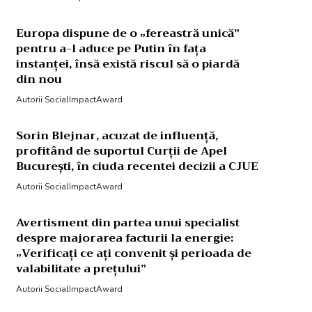
Europa dispune de o „fereastră unică”
pentru a-l aduce pe Putin în fața
instanței, însă există riscul să o piardă
din nou
Autorii SocialImpactAward
Sorin Blejnar, acuzat de influență,
profitând de suportul Curții de Apel
București, în ciuda recentei decizii a CJUE
Autorii SocialImpactAward
Avertisment din partea unui specialist
despre majorarea facturii la energie:
„Verificați ce ați convenit și perioada de
valabilitate a prețului”
Autorii SocialImpactAward