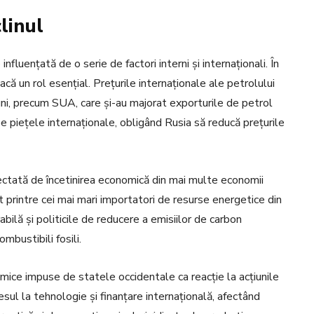
linul
nfluențată de o serie de factori interni și internaționali. În
oacă un rol esențial. Prețurile internaționale ale petrolului
uni, precum SUA, care și-au majorat exporturile de petrol
e piețele internaționale, obligând Rusia să reducă prețurile
fectată de încetinirea economică din mai multe economii
t printre cei mai mari importatori de resurse energetice din
abilă și politicile de reducere a emisiilor de carbon
mbustibili fosili.
omice impuse de statele occidentale ca reacție la acțiunile
esul la tehnologie și finanțare internațională, afectând