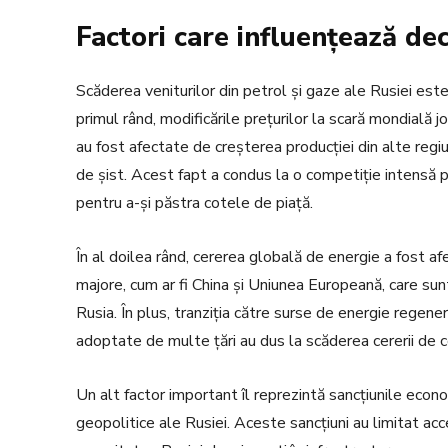
Factori care influențează dec
Scăderea veniturilor din petrol și gaze ale Rusiei este i
primul rând, modificările prețurilor la scară mondială j
au fost afectate de creșterea producției din alte regi
de șist. Acest fapt a condus la o competiție intensă p
pentru a-și păstra cotele de piață.
În al doilea rând, cererea globală de energie a fost a
majore, cum ar fi China și Uniunea Europeană, care sun
Rusia. În plus, tranziția către surse de energie regener
adoptate de multe țări au dus la scăderea cererii de co
Un alt factor important îl reprezintă sancțiunile econ
geopolitice ale Rusiei. Aceste sancțiuni au limitat acc