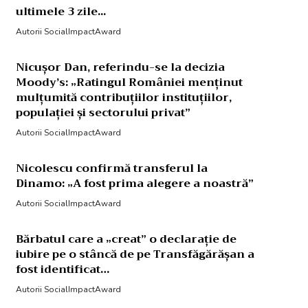
ultimele 3 zile...
Autorii SocialImpactAward
Nicușor Dan, referindu-se la decizia
Moody’s: „Ratingul României menținut
mulțumită contribuțiilor instituțiilor,
populației și sectorului privat”
Autorii SocialImpactAward
Nicolescu confirmă transferul la
Dinamo: „A fost prima alegere a noastră”
Autorii SocialImpactAward
Bărbatul care a „creat” o declarație de
iubire pe o stâncă de pe Transfăgărășan a
fost identificat…
Autorii SocialImpactAward