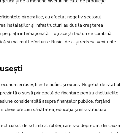
rgetică și de a menține niveluri ridicate de producție.
neficiențele birocratice, au afectat negativ sectorul
ea instalațiilor și infrastructurii au dus la creșterea
i pe piața internațională. Toți acești factori se combină
că și mai mult eforturile Rusiei de a-și redresa veniturile
usești
ra economiei rusești este adânc și extins. Bugetul de stat al
prezintă o sursă principală de finanțare pentru cheltuielile
siune considerabilă asupra finanțelor publice, forțând
ii cheie precum sănătatea, educația și infrastructura.
rect cursul de schimb al rublei, care s-a depreciat din cauza