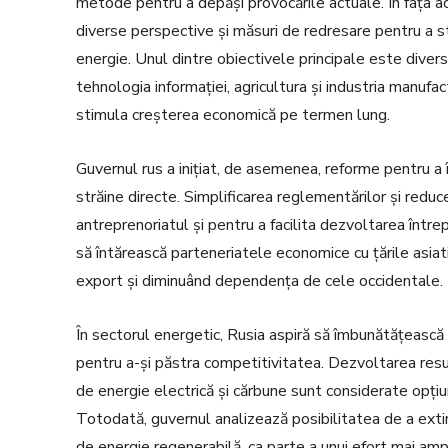
metode pentru a depăși provocările actuale. În fața ace
diverse perspective și măsuri de redresare pentru a s
energie. Unul dintre obiectivele principale este diver
tehnologia informației, agricultura și industria manufa
stimula creșterea economică pe termen lung.
Guvernul rus a inițiat, de asemenea, reforme pentru a î
străine directe. Simplificarea reglementărilor și reducer
antreprenoriatul și pentru a facilita dezvoltarea întrepri
să întărească parteneriatele economice cu țările asiatic
export și diminuând dependența de cele occidentale.
În sectorul energetic, Rusia aspiră să îmbunătățească e
pentru a-și păstra competitivitatea. Dezvoltarea resu
de energie electrică și cărbune sunt considerate opțiu
Totodată, guvernul analizează posibilitatea de a exti
de energie regenerabilă, ca parte a unui efort mai am