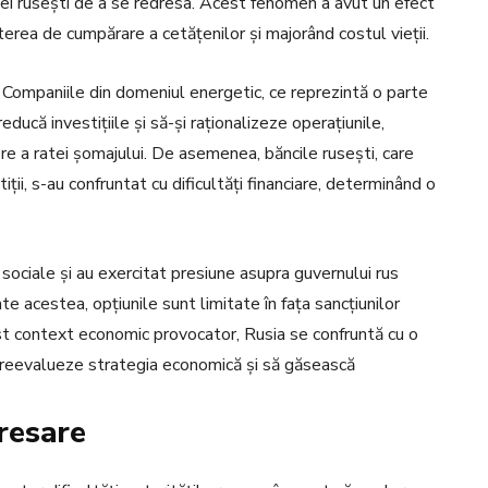
miei rusești de a se redresa. Acest fenomen a avut un efect
terea de cumpărare a cetățenilor și majorând costul vieții.
e. Companiile din domeniul energetic, ce reprezintă o parte
ducă investițiile și să-și raționalizeze operațiunile,
ere a ratei șomajului. De asemenea, băncile rusești, care
iții, s-au confruntat cu dificultăți financiare, determinând o
sociale și au exercitat presiune asupra guvernului rus
te acestea, opțiunile sunt limitate în fața sancțiunilor
acest context economic provocator, Rusia se confruntă cu o
i reevalueze strategia economică și să găsească
resare