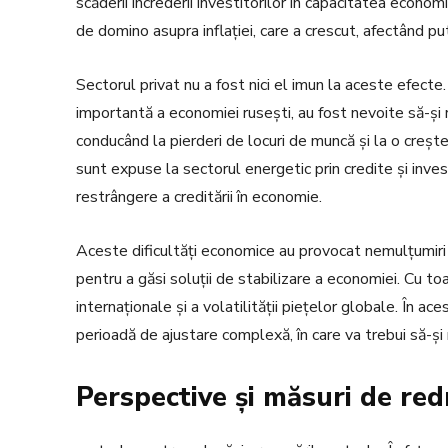
scăderii încrederii investitorilor în capacitatea econo
de domino asupra inflației, care a crescut, afectând pu
Sectorul privat nu a fost nici el imun la aceste efect
importantă a economiei rusești, au fost nevoite să-și re
conducând la pierderi de locuri de muncă și la o creșt
sunt expuse la sectorul energetic prin credite și invest
restrângere a creditării în economie.
Aceste dificultăți economice au provocat nemulțumiri 
pentru a găsi soluții de stabilizare a economiei. Cu toa
internaționale și a volatilității piețelor globale. În 
perioadă de ajustare complexă, în care va trebui să-ș
Perspective și măsuri de red