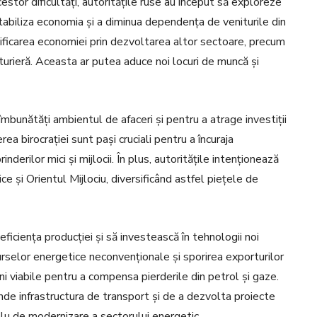
stor dificultăți, autoritățile ruse au început să exploreze
tabiliza economia și a diminua dependența de veniturile din
sificarea economiei prin dezvoltarea altor sectoare, precum
cturieră. Aceasta ar putea aduce noi locuri de muncă și
mbunătăți ambientul de afaceri și pentru a atrage investiții
ea birocrației sunt pași cruciali pentru a încuraja
nderilor mici și mijlocii. În plus, autoritățile intenționează
e și Orientul Mijlociu, diversificând astfel piețele de
ficiența producției și să investească în tehnologii noi
rselor energetice neconvenționale și sporirea exporturilor
ni viabile pentru a compensa pierderile din petrol și gaze.
nde infrastructura de transport și de a dezvolta proiecte
plu de modernizare a sectorului energetic.