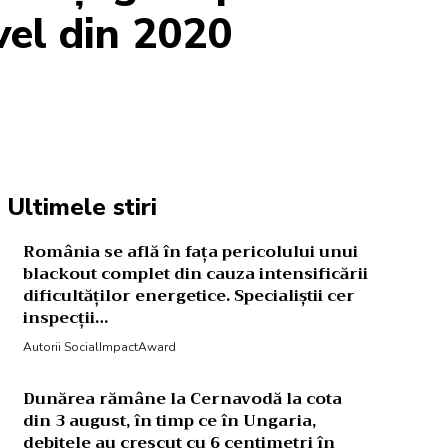
vel din 2020
Acțiune
Ultimele stiri
România se află în fața pericolului unui
blackout complet din cauza intensificării
dificultăților energetice. Specialiștii cer
inspecții…
Autorii SocialImpactAward
Dunărea rămâne la Cernavodă la cota
din 3 august, în timp ce în Ungaria,
debitele au crescut cu 6 centimetri în