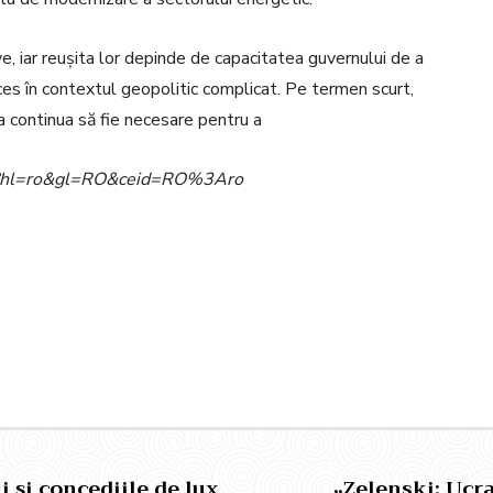
e, iar reușita lor depinde de capacitatea guvernului de a
es în contextul geopolitic complicat. Pe termen scurt,
a continua să fie necesare pentru a
ome?hl=ro&gl=RO&ceid=RO%3Aro
Pinterest
WhatsApp
ii și concediile de lux
„Zelenski: Ucra