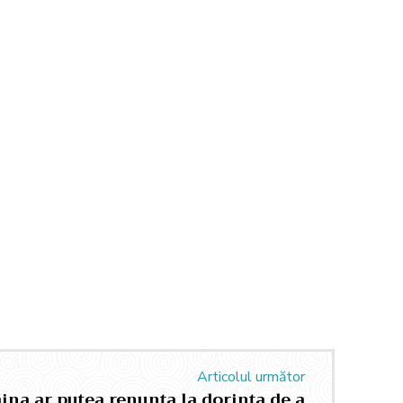
Articolul următor
ina ar putea renunța la dorința de a