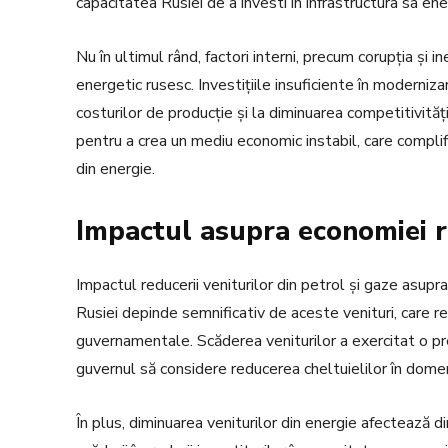
capacitatea Rusiei de a investi în infrastructura sa ene
Nu în ultimul rând, factori interni, precum corupția și i
energetic rusesc. Investițiile insuficiente în modernizar
costurilor de producție și la diminuarea competitivități
pentru a crea un mediu economic instabil, care complifi
din energie.
Impactul asupra economiei r
Impactul reducerii veniturilor din petrol și gaze asup
Rusiei depinde semnificativ de aceste venituri, care re
guvernamentale. Scăderea veniturilor a exercitat o pre
guvernul să considere reducerea cheltuielilor în domen
În plus, diminuarea veniturilor din energie afectează di