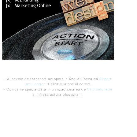
- Ai nevoie de transport aeroport in Anglia? Încearcă
Airport
Taxi London
. Calitate la prețul corect.
- Companie specializata in tranzactionarea de
Criptomonede
si infrastructura blockchain.