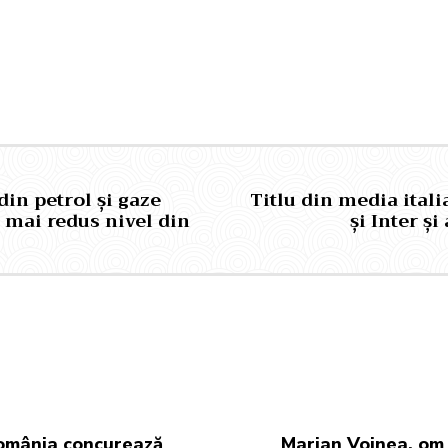
Pinterest
WhatsApp
din petrol și gaze
Titlu din media ital
 mai redus nivel din
și Inter și
omânia concurează
Marian Voinea, om