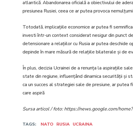
atlantică. Abandonarea oficială a obiectivului de ade
presiunea Rusiei, ceea ce ar putea provoca nemulțumiri 
Totodată, implicațiile economice ar putea fi semnificati
investi într-un context considerat nesigur din punct d
detensionare a relațiilor cu Rusia ar putea deschide o
depinde în mare măsură de relațiile bilaterale și de evo
În plus, decizia Ucrainei de a renunța la aspirațiile 
state din regiune, influențând dinamica securității și 
ca un succes al strategiei sale de presiune, ar putea fi
care aspiră
Sursa articol / foto: https://news.google.com/h
TAGS:
NATO
RUSIA
UCRAINA