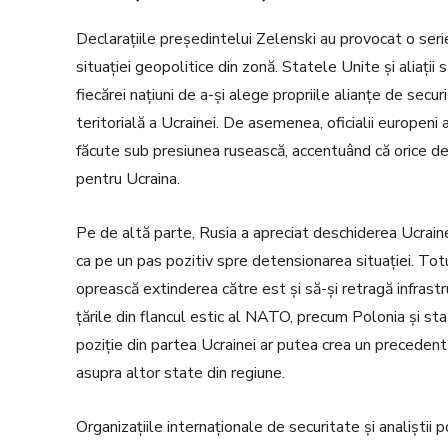
Declarațiile președintelui Zelenski au provocat o serie
situației geopolitice din zonă. Statele Unite și aliații
fiecărei națiuni de a-și alege propriile alianțe de secu
teritorială a Ucrainei. De asemenea, oficialii europeni 
făcute sub presiunea rusească, accentuând că orice d
pentru Ucraina.
Pe de altă parte, Rusia a apreciat deschiderea Ucrain
ca pe un pas pozitiv spre detensionarea situației. Tot
oprească extinderea către est și să-și retragă infrastr
țările din flancul estic al NATO, precum Polonia și st
poziție din partea Ucrainei ar putea crea un precedent p
asupra altor state din regiune.
Organizațiile internaționale de securitate și analiștii 