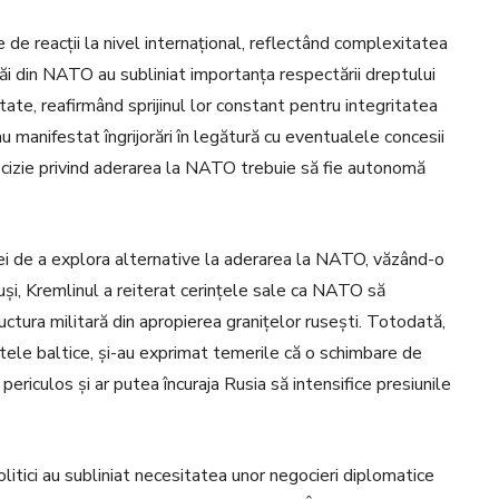
 de reacții la nivel internațional, reflectând complexitatea
 săi din NATO au subliniat importanța respectării dreptului
ritate, reafirmând sprijinul lor constant pentru integritatea
au manifestat îngrijorări în legătură cu eventualele concesii
ecizie privind aderarea la NATO trebuie să fie autonomă
ei de a explora alternative la aderarea la NATO, văzând-o
uși, Kremlinul a reiterat cerințele sale ca NATO să
uctura militară din apropierea granițelor rusești. Totodată,
atele baltice, și-au exprimat temerile că o schimbare de
ericulos și ar putea încuraja Rusia să intensifice presiunile
politici au subliniat necesitatea unor negocieri diplomatice