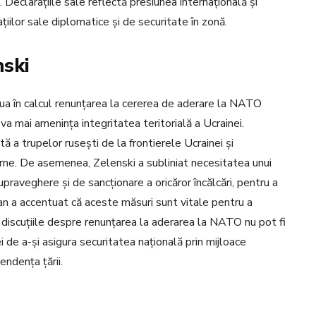
 Declarațiile sale reflectă presiunea internațională și
țiilor sale diplomatice și de securitate în zonă.
nski
ua în calcul renunțarea la cererea de aderare la NATO
u va mai amenința integritatea teritorială a Ucrainei.
 a trupelor rusești de la frontierele Ucrainei și
erne. De asemenea, Zelenski a subliniat necesitatea unui
raveghere și de sancționare a oricăror încălcări, pentru a
ean a accentuat că aceste măsuri sunt vitale pentru a
or, discuțiile despre renunțarea la aderarea la NATO nu pot fi
 de a-și asigura securitatea națională prin mijloace
ndența țării.