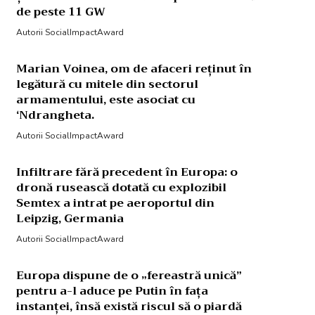
de peste 11 GW
Autorii SocialImpactAward
Marian Voinea, om de afaceri reținut în
legătură cu mitele din sectorul
armamentului, este asociat cu
‘Ndrangheta.
Autorii SocialImpactAward
Infiltrare fără precedent în Europa: o
dronă rusească dotată cu explozibil
Semtex a intrat pe aeroportul din
Leipzig, Germania
Autorii SocialImpactAward
Europa dispune de o „fereastră unică”
pentru a-l aduce pe Putin în fața
instanței, însă există riscul să o piardă