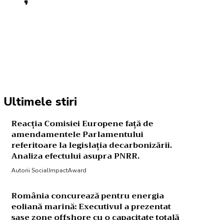
Acțiune
Ultimele stiri
Reacția Comisiei Europene față de
amendamentele Parlamentului
referitoare la legislația decarbonizării.
Analiza efectului asupra PNRR.
Autorii SocialImpactAward
România concurează pentru energia
eoliană marină: Executivul a prezentat
șase zone offshore cu o capacitate totală