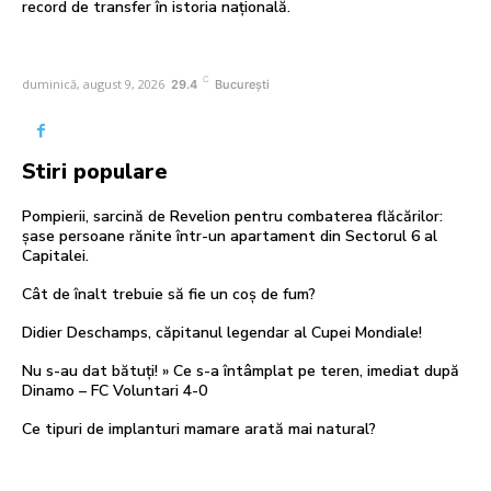
record de transfer în istoria națională.
C
duminică, august 9, 2026
29.4
București
Stiri populare
Pompierii, sarcină de Revelion pentru combaterea flăcărilor:
șase persoane rănite într-un apartament din Sectorul 6 al
Capitalei.
Cât de înalt trebuie să fie un coș de fum?
Didier Deschamps, căpitanul legendar al Cupei Mondiale!
Nu s-au dat bătuți! » Ce s-a întâmplat pe teren, imediat după
Dinamo – FC Voluntari 4-0
Ce tipuri de implanturi mamare arată mai natural?