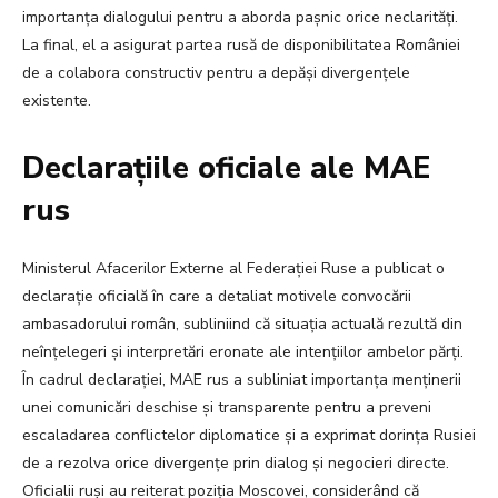
importanța dialogului pentru a aborda pașnic orice neclarități.
La final, el a asigurat partea rusă de disponibilitatea României
de a colabora constructiv pentru a depăși divergențele
existente.
Declarațiile oficiale ale MAE
rus
Ministerul Afacerilor Externe al Federației Ruse a publicat o
declarație oficială în care a detaliat motivele convocării
ambasadorului român, subliniind că situația actuală rezultă din
neînțelegeri și interpretări eronate ale intențiilor ambelor părți.
În cadrul declarației, MAE rus a subliniat importanța menținerii
unei comunicări deschise și transparente pentru a preveni
escaladarea conflictelor diplomatice și a exprimat dorința Rusiei
de a rezolva orice divergențe prin dialog și negocieri directe.
Oficialii ruși au reiterat poziția Moscovei, considerând că