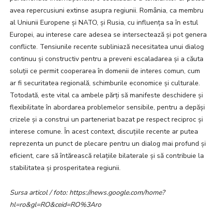
avea repercusiuni extinse asupra regiunii. România, ca membru
al Uniunii Europene și NATO, și Rusia, cu influența sa în estul
Europei, au interese care adesea se intersectează și pot genera
conflicte. Tensiunile recente subliniază necesitatea unui dialog
continuu și constructiv pentru a preveni escaladarea și a căuta
soluții ce permit cooperarea în domenii de interes comun, cum
ar fi securitatea regională, schimburile economice și culturale.
Totodată, este vital ca ambele părți să manifeste deschidere și
flexibilitate în abordarea problemelor sensibile, pentru a depăși
crizele și a construi un parteneriat bazat pe respect reciproc și
interese comune. În acest context, discuțiile recente ar putea
reprezenta un punct de plecare pentru un dialog mai profund și
eficient, care să întărească relațiile bilaterale și să contribuie la
stabilitatea și prosperitatea regiunii.
Sursa articol / foto: https://news.google.com/home?
hl=ro&gl=RO&ceid=RO%3Aro