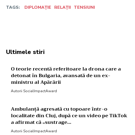
TAGS:
DIPLOMAȚIE
RELAȚII
TENSIUNI
Facebook
Twitter
Pinterest
W
Ultimele stiri
O teorie recentă referitoare la drona care a
detonat în Bulgaria, avansată de un ex-
ministru al Apărării
Autorii SocialImpactAward
Ambulanță agresată cu topoare într-o
localitate din Cluj, după ce un video pe TikTok
a afirmat că „sustrage…
Autorii SocialImpactAward