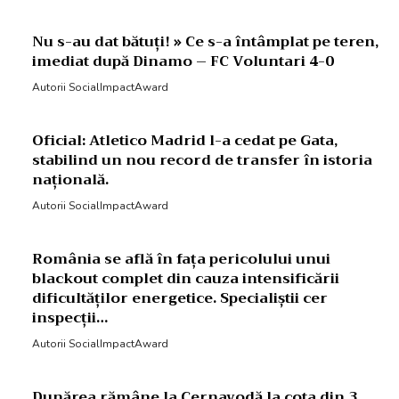
Nu s-au dat bătuți! » Ce s-a întâmplat pe teren,
imediat după Dinamo – FC Voluntari 4-0
Autorii SocialImpactAward
Oficial: Atletico Madrid l-a cedat pe Gata,
stabilind un nou record de transfer în istoria
națională.
Autorii SocialImpactAward
România se află în fața pericolului unui
blackout complet din cauza intensificării
dificultăților energetice. Specialiștii cer
inspecții…
Autorii SocialImpactAward
Dunărea rămâne la Cernavodă la cota din 3