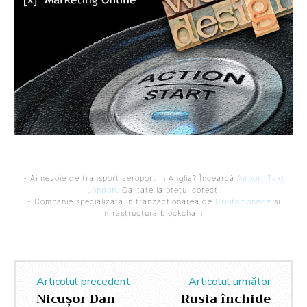
- Ai nevoie de transport aeroport in Anglia? Încearcă
Airport Taxi
London
. Calitate la prețul corect.
- Companie specializata in tranzactionarea de
Criptomonede
si
infrastructura blockchain.
Articolul precedent
Articolul următor
Nicușor Dan
Rusia închide