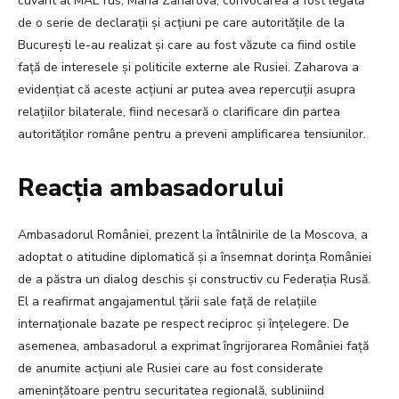
cuvânt al MAE rus, Maria Zaharova, convocarea a fost legată
de o serie de declarații și acțiuni pe care autoritățile de la
București le-au realizat și care au fost văzute ca fiind ostile
față de interesele și politicile externe ale Rusiei. Zaharova a
evidențiat că aceste acțiuni ar putea avea repercuții asupra
relațiilor bilaterale, fiind necesară o clarificare din partea
autorităților române pentru a preveni amplificarea tensiunilor.
Reacția ambasadorului
Ambasadorul României, prezent la întâlnirile de la Moscova, a
adoptat o atitudine diplomatică și a însemnat dorința României
de a păstra un dialog deschis și constructiv cu Federația Rusă.
El a reafirmat angajamentul țării sale față de relațiile
internaționale bazate pe respect reciproc și înțelegere. De
asemenea, ambasadorul a exprimat îngrijorarea României față
de anumite acțiuni ale Rusiei care au fost considerate
amenințătoare pentru securitatea regională, subliniind