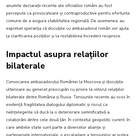
anumite declarații recente ale oficialilor români au fost
percepute ca provocatoare și contraproductive pentru eforturile
comune de a asigura stabilitatea regională. De asemenea, au
exprimat speranța că discuțiile cu ambasadorul român vor ajuta
la clarificarea pozițiilor și la restabilirea încrederii reciproce.
Impactul asupra relațiilor
bilaterale
Convocarea ambasadorului României la Moscova și discuțiile
ulterioare au generat preocupări cu privire la viitorul relațiilor
bilaterale dintre România și Rusia. Tensiunile recente au scos în
evidență fragilitatea dialogului diplomatic și riscul ca
neînțelegerile să ducă la o deteriorare semnificativă a
colaborării dintre cele două țări. În contextul geopolitic curent, în
care ambele state sunt parte a diverselor alianțe și
parteneriate internaționale, o escaladare a tensiunilor ar putea