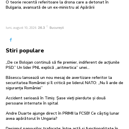
O teorie recentă referitoare la drona care a detonat în
Bulgaria, avansată de un ex-ministru al Apărării
C
luni, august 10, 2026
26.3
București
Stiri populare
„De ce Bolojan continuă să fie premier, indiferent de acțiunile
PSD.” Un lider PNL explică „aritmetica” unei…
Băsescu lansează un nou mesaj de avertizare referitor la
securitatea României și îl critică pe liderul NATO: „Nu îi arde de
siguranța României”
Accident serioasă în Timiș: Șase vieți pierdute și două
persoane internate în spital
Andre Duarte ajunge direct în PRIMII la FCSB! Ce câștig lunar
avea apărătorul în Ungaria?
Designul panourilor traforate: între artă și funcționalitate în