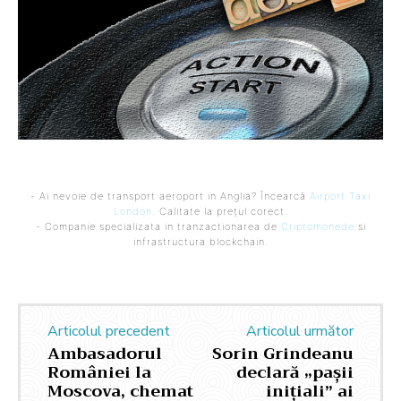
- Ai nevoie de transport aeroport in Anglia? Încearcă
Airport Taxi
London
. Calitate la prețul corect.
- Companie specializata in tranzactionarea de
Criptomonede
si
infrastructura blockchain.
Articolul precedent
Articolul următor
Ambasadorul
Sorin Grindeanu
României la
declară „pașii
Moscova, chemat
inițiali” ai