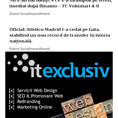
Nu s-au dat bătuți! » Ce s-a întâmplat pe teren,
imediat după Dinamo – FC Voluntari 4-0
Autorii SocialImpactAward
Oficial: Atletico Madrid l-a cedat pe Gata,
stabilind un nou record de transfer în istoria
națională.
Autorii SocialImpactAward