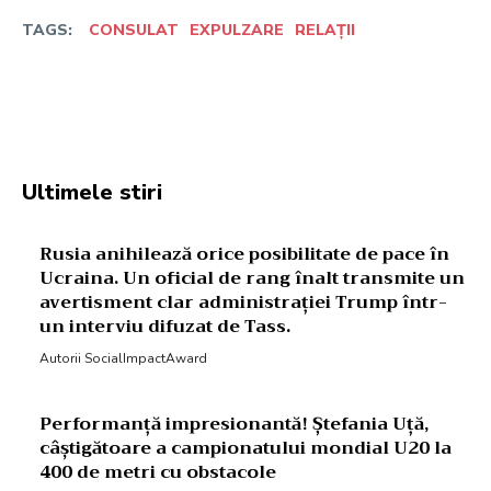
TAGS:
CONSULAT
EXPULZARE
RELAȚII
Facebook
Twitter
Pinterest
W
Ultimele stiri
Rusia anihilează orice posibilitate de pace în
Ucraina. Un oficial de rang înalt transmite un
avertisment clar administrației Trump într-
un interviu difuzat de Tass.
Autorii SocialImpactAward
Performanță impresionantă! Ștefania Uță,
câștigătoare a campionatului mondial U20 la
400 de metri cu obstacole