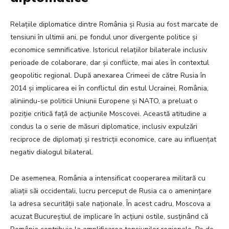
Relațiile diplomatice dintre România și Rusia au fost marcate de
tensiuni în ultimii ani, pe fondul unor divergente politice și
economice semnificative. Istoricul relațiilor bilaterale inclusiv
perioade de colaborare, dar și conflicte, mai ales în contextul
geopolitic regional. După anexarea Crimeei de către Rusia în
2014 și implicarea ei în conflictul din estul Ucrainei, România,
aliniindu-se politicii Uniunii Europene și NATO, a preluat o
poziție critică față de acțiunile Moscovei. Această atitudine a
condus la o serie de măsuri diplomatice, inclusiv expulzări
reciproce de diplomați și restricții economice, care au influențat
negativ dialogul bilateral.
De asemenea, România a intensificat cooperarea militară cu
aliații săi occidentali, lucru perceput de Rusia ca o amenințare
la adresa securității sale naționale. În acest cadru, Moscova a
acuzat Bucureștiul de implicare în acțiuni ostile, susținând că