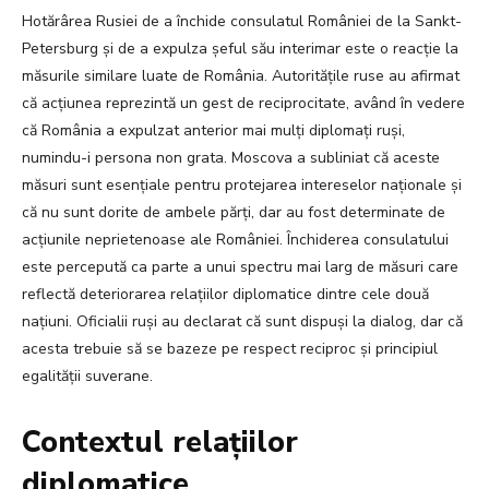
Hotărârea Rusiei de a închide consulatul României de la Sankt-
Petersburg și de a expulza șeful său interimar este o reacție la
măsurile similare luate de România. Autoritățile ruse au afirmat
că acțiunea reprezintă un gest de reciprocitate, având în vedere
că România a expulzat anterior mai mulți diplomați ruși,
numindu-i persona non grata. Moscova a subliniat că aceste
măsuri sunt esențiale pentru protejarea intereselor naționale și
că nu sunt dorite de ambele părți, dar au fost determinate de
acțiunile neprietenoase ale României. Închiderea consulatului
este percepută ca parte a unui spectru mai larg de măsuri care
reflectă deteriorarea relațiilor diplomatice dintre cele două
națiuni. Oficialii ruși au declarat că sunt dispuși la dialog, dar că
acesta trebuie să se bazeze pe respect reciproc și principiul
egalității suverane.
Contextul relațiilor
diplomatice