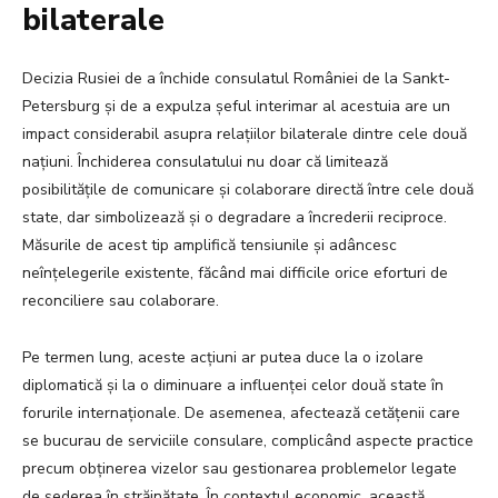
bilaterale
Decizia Rusiei de a închide consulatul României de la Sankt-
Petersburg și de a expulza șeful interimar al acestuia are un
impact considerabil asupra relațiilor bilaterale dintre cele două
națiuni. Închiderea consulatului nu doar că limitează
posibilitățile de comunicare și colaborare directă între cele două
state, dar simbolizează și o degradare a încrederii reciproce.
Măsurile de acest tip amplifică tensiunile și adâncesc
neînțelegerile existente, făcând mai difficile orice eforturi de
reconciliere sau colaborare.
Pe termen lung, aceste acțiuni ar putea duce la o izolare
diplomatică și la o diminuare a influenței celor două state în
forurile internaționale. De asemenea, afectează cetățenii care
se bucurau de serviciile consulare, complicând aspecte practice
precum obținerea vizelor sau gestionarea problemelor legate
de șederea în străinătate. În contextul economic, această