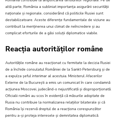
România contribuie la amplificarea tensiunilor regionale. Pe de
altă parte, România a subliniat importanța asigurării securității
naționale și regionale, considerând că politicile Rusiei sunt
destabilizatoare. Aceste diferențe fundamentale de viziune au
contribuit la menținerea unui climat de neîncredere și au
complicat eforturile de a găsi soluții diplomatice viabile.
Reacția autorităților române
Autoritățile române au reacționat cu fermitate la decizia Rusiei
de a închide consulatul României de la Sankt-Petersburg și de
a expulza șeful interimar al acestuia. Ministerul Afacerilor
Externe de la București a emis un comunicat în care condamnă
acțiunea Moscovei, judecând-o nejustificată și disproporționată.
Oficialii români au scos în evidență că măsurile adoptate de
Rusia nu contribuie la normalizarea relațiilor bilaterale și că
România își rezervă dreptul de a reacționa corespunzător
pentru a-și proteja interesele și demnitatea diplomatică.