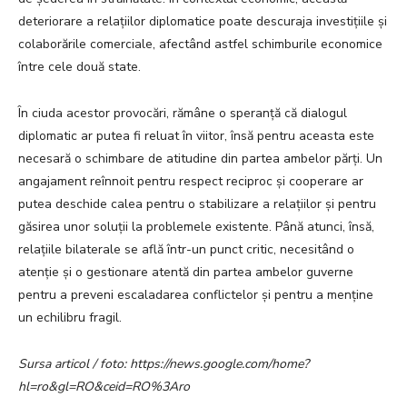
deteriorare a relațiilor diplomatice poate descuraja investițiile și
colaborările comerciale, afectând astfel schimburile economice
între cele două state.
În ciuda acestor provocări, rămâne o speranță că dialogul
diplomatic ar putea fi reluat în viitor, însă pentru aceasta este
necesară o schimbare de atitudine din partea ambelor părți. Un
angajament reînnoit pentru respect reciproc și cooperare ar
putea deschide calea pentru o stabilizare a relațiilor și pentru
găsirea unor soluții la problemele existente. Până atunci, însă,
relațiile bilaterale se află într-un punct critic, necesitând o
atenție și o gestionare atentă din partea ambelor guverne
pentru a preveni escaladarea conflictelor și pentru a menține
un echilibru fragil.
Sursa articol / foto: https://news.google.com/home?
hl=ro&gl=RO&ceid=RO%3Aro