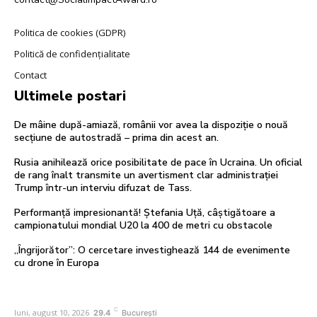
Politica de cookies (GDPR)
Politică de confidențialitate
Contact
Ultimele postari
De mâine după-amiază, românii vor avea la dispoziție o nouă
secțiune de autostradă – prima din acest an.
Rusia anihilează orice posibilitate de pace în Ucraina. Un oficial
de rang înalt transmite un avertisment clar administrației
Trump într-un interviu difuzat de Tass.
Performanță impresionantă! Ștefania Uță, câștigătoare a
campionatului mondial U20 la 400 de metri cu obstacole
„Îngrijorător”: O cercetare investighează 144 de evenimente
cu drone în Europa
C
luni, august 10, 2026
29.4
București