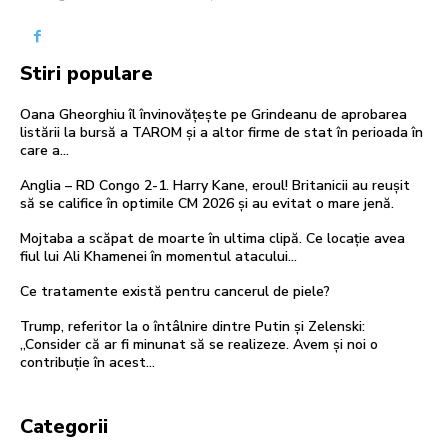
Stiri populare
Oana Gheorghiu îl învinovățește pe Grindeanu de aprobarea
listării la bursă a TAROM și a altor firme de stat în perioada în
care a...
Anglia – RD Congo 2-1. Harry Kane, eroul! Britanicii au reușit
să se califice în optimile CM 2026 și au evitat o mare jenă.
Mojtaba a scăpat de moarte în ultima clipă. Ce locație avea
fiul lui Ali Khamenei în momentul atacului…
Ce tratamente există pentru cancerul de piele?
Trump, referitor la o întâlnire dintre Putin și Zelenski:
„Consider că ar fi minunat să se realizeze. Avem și noi o
contribuție în acest...
Categorii