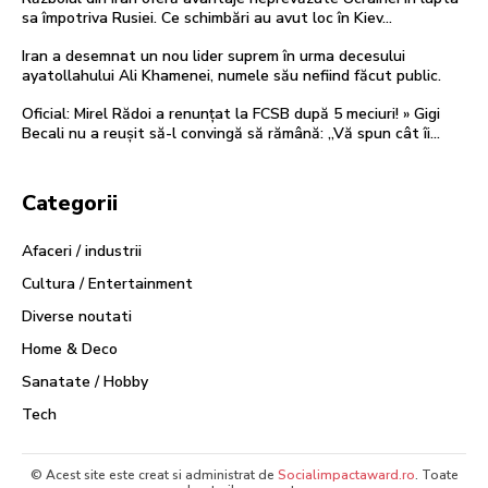
sa împotriva Rusiei. Ce schimbări au avut loc în Kiev…
Iran a desemnat un nou lider suprem în urma decesului
ayatollahului Ali Khamenei, numele său nefiind făcut public.
Oficial: Mirel Rădoi a renunțat la FCSB după 5 meciuri! » Gigi
Becali nu a reușit să-l convingă să rămână: „Vă spun cât îi...
Categorii
Afaceri / industrii
Cultura / Entertainment
Diverse noutati
Home & Deco
Sanatate / Hobby
Tech
© Acest site este creat si administrat de
Socialimpactaward.ro
. Toate