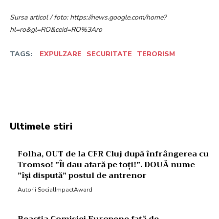
Sursa articol / foto: https://news.google.com/home?
hl=ro&gl=RO&ceid=RO%3Aro
TAGS:
EXPULZARE
SECURITATE
TERORISM
Facebook
Twitter
Pinterest
W
Ultimele stiri
Folha, OUT de la CFR Cluj după înfrângerea cu
Tromso! ”Îi dau afară pe toți!”. DOUĂ nume
”își dispută” postul de antrenor
Autorii SocialImpactAward