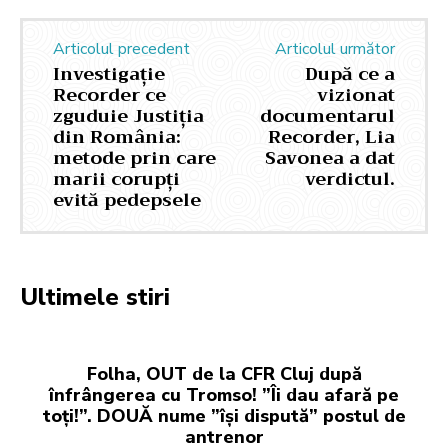
Articolul precedent
Articolul următor
Investigație
După ce a
Recorder ce
vizionat
zguduie Justiția
documentarul
din România:
Recorder, Lia
metode prin care
Savonea a dat
marii corupți
verdictul.
evită pedepsele
Ultimele stiri
Folha, OUT de la CFR Cluj după
înfrângerea cu Tromso! ”Îi dau afară pe
toți!”. DOUĂ nume ”își dispută” postul de
antrenor