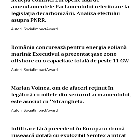
Reacția Comisiei Europene față de
amendamentele Parlamentului referitoare la
legislația decarbonizării. Analiza efectului
asupra PNRR.
Autorii SocialImpactAward
România concurează pentru energia eoliană
marină: Executivul a prezentat șase zone
offshore cu o capacitate totală de peste 11 GW
Autorii SocialImpactAward
Marian Voinea, om de afaceri reținut în
legătură cu mitele din sectorul armamentului,
este asociat cu ‘Ndrangheta.
Autorii SocialImpactAward
Infiltrare fără precedent în Europa: o dronă
rusească dotată cu explozibil Semtex a intrat