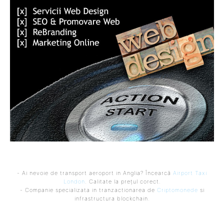
- Ai nevoie de transport aeroport in Anglia? Încearcă
Airport Taxi
London
. Calitate la prețul corect.
- Companie specializata in tranzactionarea de
Criptomonede
si
infrastructura blockchain.