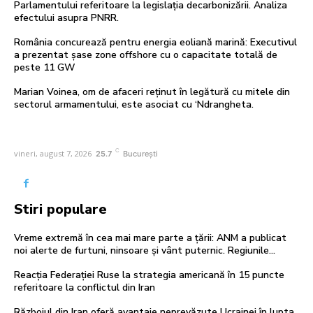
Parlamentului referitoare la legislația decarbonizării. Analiza
efectului asupra PNRR.
România concurează pentru energia eoliană marină: Executivul
a prezentat șase zone offshore cu o capacitate totală de
peste 11 GW
Marian Voinea, om de afaceri reținut în legătură cu mitele din
sectorul armamentului, este asociat cu ‘Ndrangheta.
C
vineri, august 7, 2026
25.7
București
Stiri populare
Vreme extremă în cea mai mare parte a țării: ANM a publicat
noi alerte de furtuni, ninsoare și vânt puternic. Regiunile…
Reacția Federației Ruse la strategia americană în 15 puncte
referitoare la conflictul din Iran
Războiul din Iran oferă avantaje neprevăzute Ucrainei în lupta