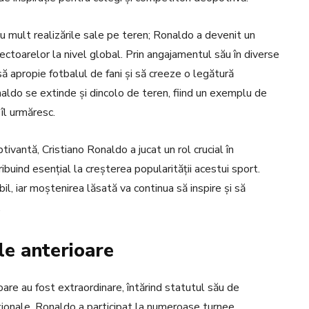
u mult realizările sale pe teren; Ronaldo a devenit un
ectoarelor la nivel global. Prin angajamentul său în diverse
 să apropie fotbalul de fani și să creeze o legătură
aldo se extinde și dincolo de teren, fiind un exemplu de
 îl urmăresc.
ptivantă, Cristiano Ronaldo a jucat un rol crucial în
buind esențial la creșterea popularității acestui sport.
l, iar moștenirea lăsată va continua să inspire și să
.
le anterioare
ioare au fost extraordinare, întărind statutul său de
aționale, Ronaldo a participat la numeroase turnee