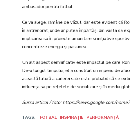
ambasador pentru fotbal.
Ce va alege, rămâne de văzut, dar este evident că Rona
în antrenorat, unde ar putea împărtăși din vasta sa exp
implicarea sa în proiecte umanitare și inițiative sporti
concentreze energia și pasiunea.
Un alt aspect semnificativ este impactul pe care Rona
De-a lungul timpului, el a construit un imperiu de aface
această latură a carierei sale este probabil să se ext
influența sa pe rețelele de socializare și în media glo
Sursa articol / foto: https://news.google.com/h
TAGS:
FOTBAL
INSPIRAȚIE
PERFORMANȚĂ