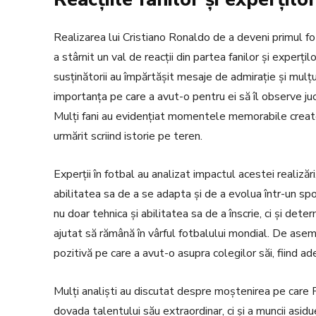
Realizarea lui Cristiano Ronaldo de a deveni primul fo
a stârnit un val de reacții din partea fanilor și experț
susținătorii au împărtășit mesaje de admirație și mulț
importanța pe care a avut-o pentru ei să îl observe ju
Mulți fani au evidențiat momentele memorabile create 
urmărit scriind istorie pe teren.
Experții în fotbal au analizat impactul acestei realizări
abilitatea sa de a se adapta și de a evolua într-un sp
nu doar tehnica și abilitatea sa de a înscrie, ci și dete
ajutat să rămână în vârful fotbalului mondial. De asemen
pozitivă pe care a avut-o asupra colegilor săi, fiind ad
Mulți analiști au discutat despre moștenirea pe care Ro
dovada talentului său extraordinar, ci și a muncii asi