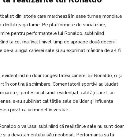
tbalist din istorie care marchează în șase turnee mondiale
ilor din întreaga lume. Pe platformele de socializare,
umire pentru performanțele lui Ronaldo, subliniind
când la cel mai înalt nivel timp de aproape două decenii.
de-a lungul carierei sale și au exprimat mândria de a-l fi
, evidențiind nu doar longevitatea carierei lui Ronaldo, ci și
ort în continuă schimbare. Comentatorii sportivi au lăudat
rminarea și profesionalismul evidențiat, calități care l-au
ea, s-au subliniat calitățile sale de lider și influența
esea privit ca un model în vestiar.
naldo o va lăsa, subliniind că realizările sale nu sunt doar
due și a devotamentului său neobosit. Performanța sa la