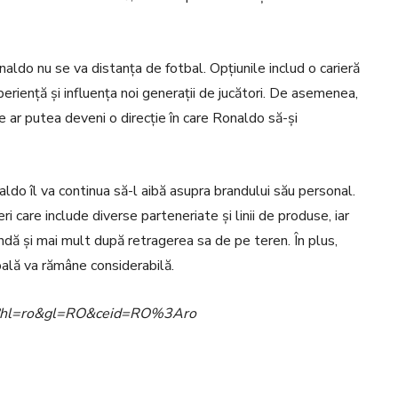
ldo nu se va distanța de fotbal. Opțiunile includ o carieră
eriență și influența noi generații de jucători. De asemenea,
ve ar putea deveni o direcție în care Ronaldo să-și
ldo îl va continua să-l aibă asupra brandului său personal.
ri care include diverse parteneriate și linii de produse, iar
indă și mai mult după retragerea sa de pe teren. În plus,
bală va rămâne considerabilă.
ome?hl=ro&gl=RO&ceid=RO%3Aro