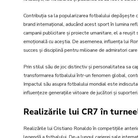
Contribuția sa la popularizarea fotbalului depășește c
brand internațional, aducând acest sport în lumina refl
campanii publicitare și proiecte umanitare, el a reușit
emoțională cu aceștia. De asemenea, influența lui Ron
succes și disciplină pentru milioane de admiratori care
Prin stilul său de joc distinctiv și personalitatea sa ca
transformarea fotbalului într-un fenomen global, contri
Impactul său asupra fotbalului mondial este indiscutabi
influențeze generațiile viitoare de jucători și suporteri
Realizările lui CR7 în turnee
Realizările lui Cristiano Ronaldo în competițiile anter
legendă a fotbalului. De-a lungul carierei sale intern