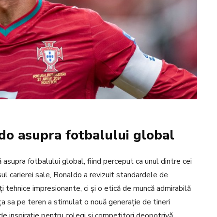
ldo asupra fotbalului global
 asupra fotbalului global, fiind perceput ca unul dintre cei
sul carierei sale, Ronaldo a revizuit standardele de
i tehnice impresionante, ci și o etică de muncă admirabilă
ța sa pe teren a stimulat o nouă generație de tineri
 de inspirație pentru colegi și competitori deopotrivă.