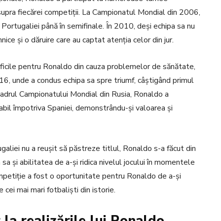
upra fiecărei competiții. La Campionatul Mondial din 2006,
 Portugaliei până în semifinale. În 2010, deși echipa sa nu
ce și o dăruire care au captat atenția celor din jur.
dificile pentru Ronaldo din cauza problemelor de sănătate,
16, unde a condus echipa sa spre triumf, câștigând primul
 cadrul Campionatului Mondial din Rusia, Ronaldo a
abil împotriva Spaniei, demonstrându-și valoarea și
liei nu a reușit să păstreze titlul, Ronaldo s-a făcut din
a și abilitatea de a-și ridica nivelul jocului în momentele
ompetiție a fost o oportunitate pentru Ronaldo de a-și
 cei mai mari fotbaliști din istorie.
r la realizările lui Ronaldo