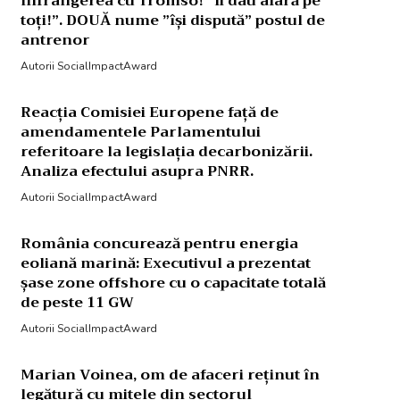
înfrângerea cu Tromso! ”Îi dau afară pe
toți!”. DOUĂ nume ”își dispută” postul de
antrenor
Autorii SocialImpactAward
Reacția Comisiei Europene față de
amendamentele Parlamentului
referitoare la legislația decarbonizării.
Analiza efectului asupra PNRR.
Autorii SocialImpactAward
România concurează pentru energia
eoliană marină: Executivul a prezentat
șase zone offshore cu o capacitate totală
de peste 11 GW
Autorii SocialImpactAward
Marian Voinea, om de afaceri reținut în
legătură cu mitele din sectorul