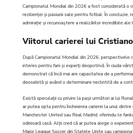
Campionatul Mondial din 2026 a fost considerată o cu
rezilienței și pasiunii sale pentru fotbal. În concluzie, r
admirație și recunoaștere a realizărilor incredibile ale 
Viitorul carierei lui Cristi
După Campionatul Mondial din 2026, perspectivele car
interes pentru fani și experți deopotrivă. În ciuda vârs
demonstrat că încă mai are capacitatea de a performa l
deosebită și având o determinare neclintită de a conti
Există speculații cu privire la pașii următori ai lui Ron
ar putea opta pentru încheierea carierei la unul dintre 
Manchester United sau Real Madrid, oferindu-le fanilo
odinioară casă. Alții cred că ar putea alege o experi
Major League Soccer din Statele Unite sau campionatu