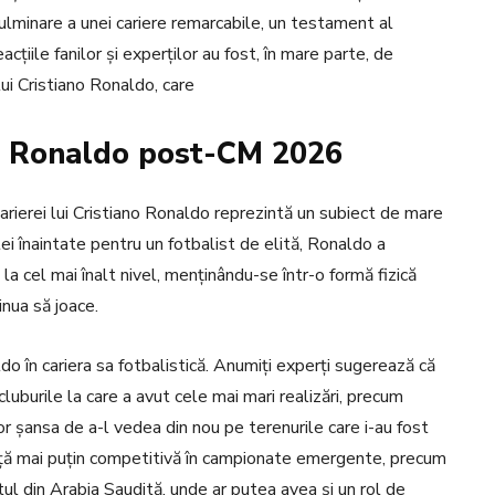
lminare a unei cariere remarcabile, un testament al
eacțiile fanilor și experților au fost, în mare parte, de
lui Cristiano Ronaldo, care
ano Ronaldo post-CM 2026
ierei lui Cristiano Ronaldo reprezintă un subiect de mare
tei înaintate pentru un fotbalist de elită, Ronaldo a
a cel mai înalt nivel, menținându-se într-o formă fizică
nua să joace.
aldo în cariera sa fotbalistică. Anumiți experți sugerează că
cluburile la care a avut cele mai mari realizări, precum
r șansa de a-l vedea din nou pe terenurile care i-au fost
ență mai puțin competitivă în campionate emergente, precum
l din Arabia Saudită, unde ar putea avea și un rol de