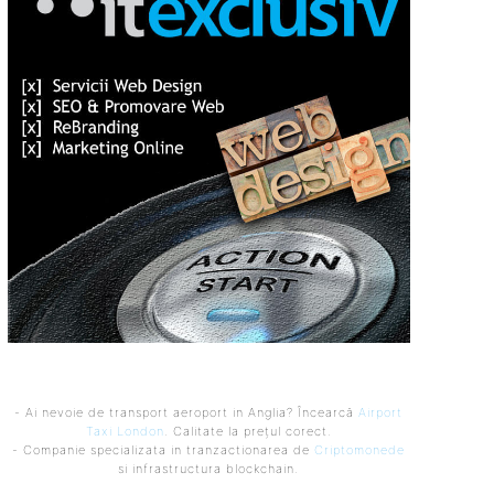
- Ai nevoie de transport aeroport in Anglia? Încearcă
Airport
Taxi London
. Calitate la prețul corect.
- Companie specializata in tranzactionarea de
Criptomonede
si infrastructura blockchain.