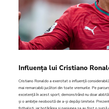
Influența lui Cristiano Rona
Cristiano Ronaldo a exercitat o influență considerabilă
mai remarcabili jucători din toate vremurile. Pe parcur
excelență în acest sport, demonstrând nu doar abilităț
și o ambiție neobosită de a-și depăși limitele. Prezen
fotbaliști, iar hotărârea și pasiunea sa au fost o sursă