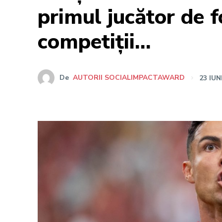
primul jucător de f
competiții…
De
AUTORII SOCIALIMPACTAWARD
23 IUN