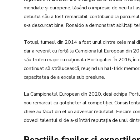
mondiale și europene, lăsând o impresie de neuitat as
debutul său a fost remarcabil, contribuind la parcursul
s-a descurcat bine, Ronaldo a demonstrat abilități tehni
Totuși, turneul din 2014 a fost unul dintre cele mai 
dar a revenit cu forță la Campionatul European din 20
său trofeu major cu naționala Portugaliei. În 2018, în
continuat să strălucească, reușind un hat-trick memor
capacitatea de a excela sub presiune.
La Campionatul European din 2020, deși echipa Portuga
nou remarcat ca golgheter al competiției. Consistența s
cheie au făcut din el un adversar redutabil. Fiecare c
dovedi talentul și de a-și întări reputația de unul dintre
Reacțiile fanilor și experțilo