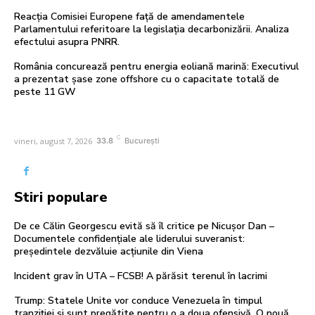
Reacția Comisiei Europene față de amendamentele
Parlamentului referitoare la legislația decarbonizării. Analiza
efectului asupra PNRR.
România concurează pentru energia eoliană marină: Executivul
a prezentat șase zone offshore cu o capacitate totală de
peste 11 GW
C
vineri, august 7, 2026
33.8
București
Stiri populare
De ce Călin Georgescu evită să îl critice pe Nicușor Dan –
Documentele confidențiale ale liderului suveranist:
președintele dezvăluie acțiunile din Viena
Incident grav în UTA – FCSB! A părăsit terenul în lacrimi
Trump: Statele Unite vor conduce Venezuela în timpul
tranziției și sunt pregătite pentru o a doua ofensivă. O nouă