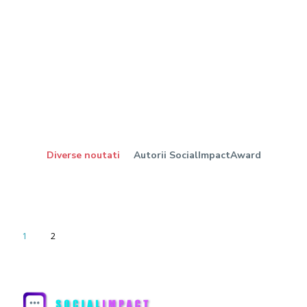
Diverse noutati
Autorii SocialImpactAward
1
2