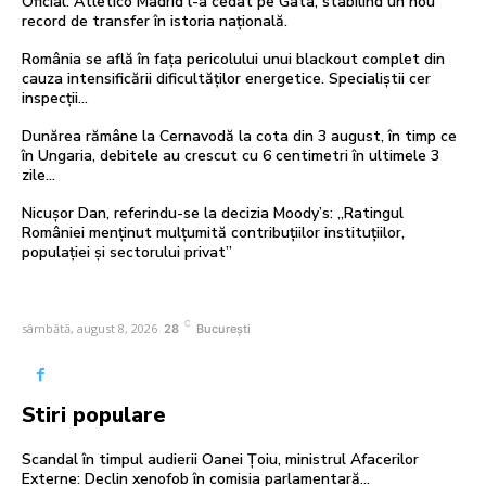
Oficial: Atletico Madrid l-a cedat pe Gata, stabilind un nou
record de transfer în istoria națională.
România se află în fața pericolului unui blackout complet din
cauza intensificării dificultăților energetice. Specialiștii cer
inspecții…
Dunărea rămâne la Cernavodă la cota din 3 august, în timp ce
în Ungaria, debitele au crescut cu 6 centimetri în ultimele 3
zile...
Nicușor Dan, referindu-se la decizia Moody’s: „Ratingul
României menținut mulțumită contribuțiilor instituțiilor,
populației și sectorului privat”
C
sâmbătă, august 8, 2026
28
București
Stiri populare
Scandal în timpul audierii Oanei Țoiu, ministrul Afacerilor
Externe: Declin xenofob în comisia parlamentară…