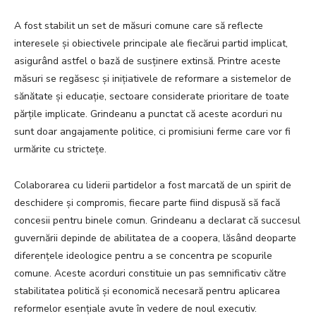
A fost stabilit un set de măsuri comune care să reflecte
interesele și obiectivele principale ale fiecărui partid implicat,
asigurând astfel o bază de susținere extinsă. Printre aceste
măsuri se regăsesc și inițiativele de reformare a sistemelor de
sănătate și educație, sectoare considerate prioritare de toate
părțile implicate. Grindeanu a punctat că aceste acorduri nu
sunt doar angajamente politice, ci promisiuni ferme care vor fi
urmărite cu strictețe.
Colaborarea cu liderii partidelor a fost marcată de un spirit de
deschidere și compromis, fiecare parte fiind dispusă să facă
concesii pentru binele comun. Grindeanu a declarat că succesul
guvernării depinde de abilitatea de a coopera, lăsând deoparte
diferențele ideologice pentru a se concentra pe scopurile
comune. Aceste acorduri constituie un pas semnificativ către
stabilitatea politică și economică necesară pentru aplicarea
reformelor esențiale avute în vedere de noul executiv.