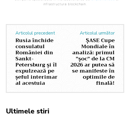
infrastructura blockchain.
Articolul precedent
Articolul următor
Rusia închide
ȘASE Cupe
consulatul
Mondiale în
României din
analiză: primul
Sankt-
”șoc” de la CM
Petersburg și îl
2026 ar putea să
expulzează pe
se manifeste în
șeful interimar
optimile de
al acestuia
finală!
Ultimele stiri