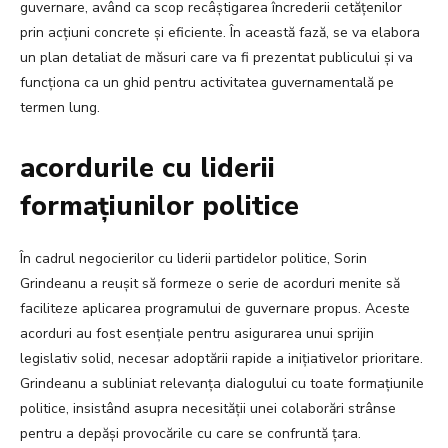
guvernare, având ca scop recâștigarea încrederii cetățenilor
prin acțiuni concrete și eficiente. În această fază, se va elabora
un plan detaliat de măsuri care va fi prezentat publicului și va
funcționa ca un ghid pentru activitatea guvernamentală pe
termen lung.
acordurile cu liderii
formațiunilor politice
În cadrul negocierilor cu liderii partidelor politice, Sorin
Grindeanu a reușit să formeze o serie de acorduri menite să
faciliteze aplicarea programului de guvernare propus. Aceste
acorduri au fost esențiale pentru asigurarea unui sprijin
legislativ solid, necesar adoptării rapide a inițiativelor prioritare.
Grindeanu a subliniat relevanța dialogului cu toate formațiunile
politice, insistând asupra necesității unei colaborări strânse
pentru a depăși provocările cu care se confruntă țara.