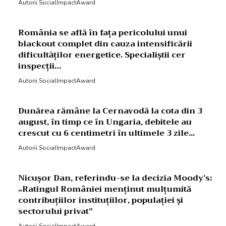
Autorii SocialImpactAward
România se află în fața pericolului unui
blackout complet din cauza intensificării
dificultăților energetice. Specialiștii cer
inspecții…
Autorii SocialImpactAward
Dunărea rămâne la Cernavodă la cota din 3
august, în timp ce în Ungaria, debitele au
crescut cu 6 centimetri în ultimele 3 zile...
Autorii SocialImpactAward
Nicușor Dan, referindu-se la decizia Moody’s:
„Ratingul României menținut mulțumită
contribuțiilor instituțiilor, populației și
sectorului privat”