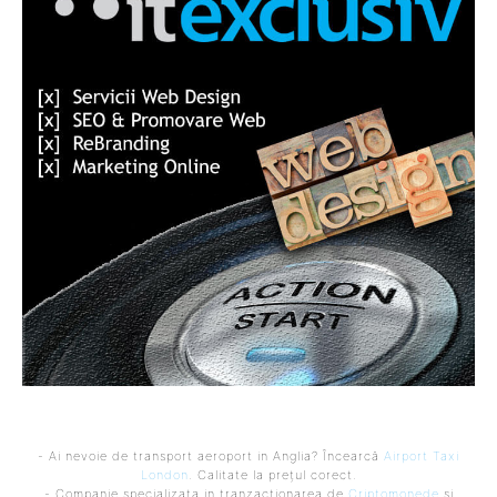
- Ai nevoie de transport aeroport in Anglia? Încearcă
Airport Taxi
London
. Calitate la prețul corect.
- Companie specializata in tranzactionarea de
Criptomonede
si