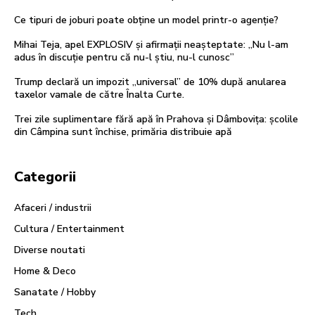
Ce tipuri de joburi poate obține un model printr-o agenție?
Mihai Teja, apel EXPLOSIV și afirmații neașteptate: „Nu l-am
adus în discuție pentru că nu-l știu, nu-l cunosc”
Trump declară un impozit „universal” de 10% după anularea
taxelor vamale de către Înalta Curte.
Trei zile suplimentare fără apă în Prahova și Dâmbovița: școlile
din Câmpina sunt închise, primăria distribuie apă
Categorii
Afaceri / industrii
Cultura / Entertainment
Diverse noutati
Home & Deco
Sanatate / Hobby
Tech