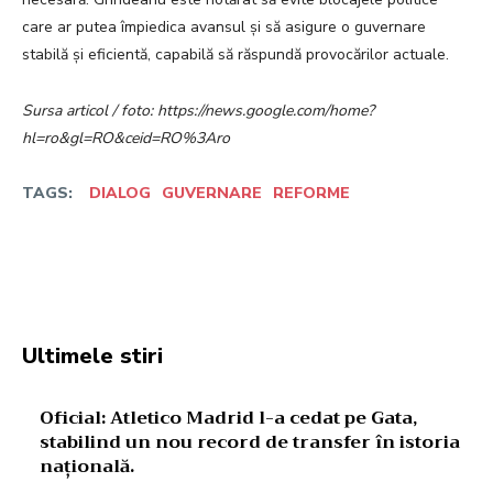
care ar putea împiedica avansul și să asigure o guvernare
stabilă și eficientă, capabilă să răspundă provocărilor actuale.
Sursa articol / foto: https://news.google.com/home?
hl=ro&gl=RO&ceid=RO%3Aro
TAGS:
DIALOG
GUVERNARE
REFORME
Facebook
Twitter
Pinterest
W
Ultimele stiri
Oficial: Atletico Madrid l-a cedat pe Gata,
stabilind un nou record de transfer în istoria
națională.