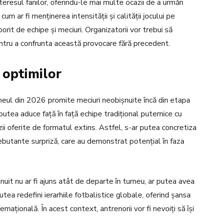
teresul fanilor, oferindu-le mai multe ocazii de a urmări
um ar fi menținerea intensității și calității jocului pe
orit de echipe și meciuri. Organizatorii vor trebui să
pentru a confrunta această provocare fără precedent.
 optimilor
neul din 2026 promite meciuri neobișnuite încă din etapa
putea aduce față în față echipe tradițional puternice cu
ii oferite de formatul extins. Astfel, s-ar putea concretiza
ebutante surpriză, care au demonstrat potențial în faza
it nu ar fi ajuns atât de departe în turneu, ar putea avea
utea redefini ierarhiile fotbalistice globale, oferind șansa
națională. În acest context, antrenorii vor fi nevoiți să își