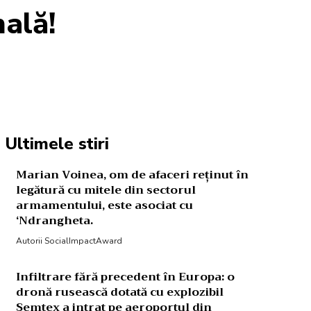
nală!
Acțiune
Ultimele stiri
Marian Voinea, om de afaceri reținut în
legătură cu mitele din sectorul
armamentului, este asociat cu
‘Ndrangheta.
Autorii SocialImpactAward
Infiltrare fără precedent în Europa: o
dronă rusească dotată cu explozibil
Semtex a intrat pe aeroportul din