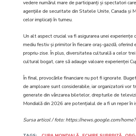
vedere numărul mare de participanți și spectatori care 
agențiile de securitate din Statele Unite, Canada și M
celor implicați în turneu.
Un alt aspect crucial va fi asigurarea unei experiențe 
mediu festiv și primitor în fiecare oraș-gazdă, oferind
propriu-zise. În plus, diversitatea culturală a celor t
cultural bogat, care să adauge valoare experienței Cu
În final, provocările financiare nu pot fi ignorate. 
de amploare sunt considerabile, iar organizatorii vor tr
generate din vânzarea biletelor, drepturile de televiz
Mondială din 2026 are potențialul de a fi un reper în is
Sursa articol / foto: https://news.google.com/h
TAGS:
CUPA MONDIALĂ
ECHIPE SURPRIZĂ
ORG