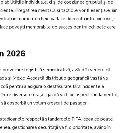
abilitățile individuale, ci și de coeziunea grupului și de
iente. Pregătirea mentală și tacticile vor fi esențiale, iar
trați în momente cheie va face diferența între victorii și
aduce povești memorabile de succes pentru echipele care
în 2026
provocare logistică semnificativă, având în vedere că
nada și Mexic. Această distribuție geografică vastă va
azdă pentru a asigura o desfășurare fără incidente a
r între diversele orașe-gazdă va fi un aspect fundamental,
ilă să absoarbă un volum crescut de pasageri.
ate stadioanele respectă standardele FIFA, ceea ce poate
nea, gestionarea securității va fi o prioritate, având în