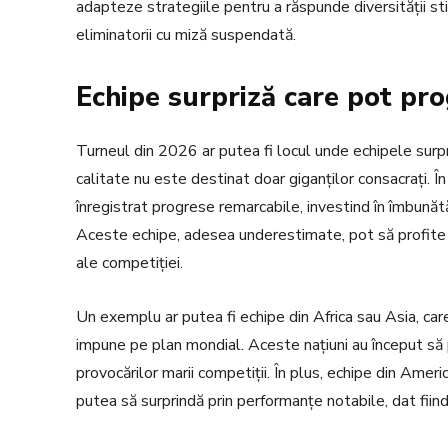
adapteze strategiile pentru a răspunde diversității sti
eliminatorii cu miză suspendată.
Echipe surpriză care pot pr
Turneul din 2026 ar putea fi locul unde echipele surpr
calitate nu este destinat doar giganților consacrați. În
înregistrat progrese remarcabile, investind în îmbunătăț
Aceste echipe, adesea underestimate, pot să profite 
ale competiției.
Un exemplu ar putea fi echipe din Africa sau Asia, ca
impune pe plan mondial. Aceste națiuni au început să p
provocărilor marii competiții. În plus, echipe din Amer
putea să surprindă prin performanțe notabile, dat fiin