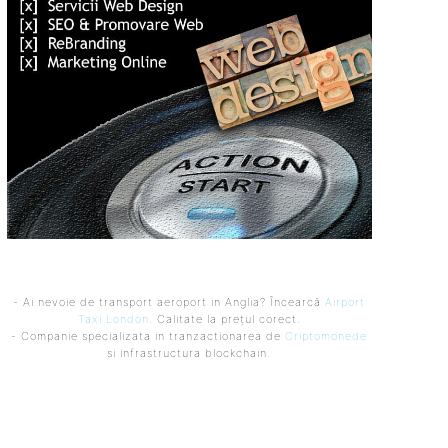
- Ai nevoie de transport aeroport in Anglia? Încearcă
Airport
Taxi London
. Calitate la prețul corect.
- Companie specializata in tranzactionarea de
Criptomonede
si infrastructura blockchain.