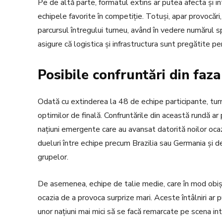
Pe de altă parte, formatul extins ar putea afecta și in
echipele favorite în competiție. Totuși, apar provocări, c
parcursul întregului turneu, având în vedere numărul sp
asigure că logistica și infrastructura sunt pregătite 
Posibile confruntări din faza
Odată cu extinderea la 48 de echipe participante, tur
optimilor de finală. Confruntările din această rundă ar 
națiuni emergente care au avansat datorită noilor ocaz
dueluri între echipe precum Brazilia sau Germania și d
grupelor.
De asemenea, echipe de talie medie, care în mod obișnu
ocazia de a provoca surprize mari. Aceste întâlniri ar p
unor națiuni mai mici să se facă remarcate pe scena inter