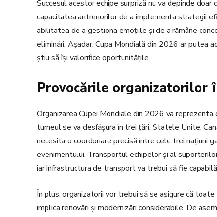
Succesul acestor echipe surpriză nu va depinde doar de 
capacitatea antrenorilor de a implementa strategii efic
abilitatea de a gestiona emoțiile și de a rămâne concen
eliminări. Așadar, Cupa Mondială din 2026 ar putea 
știu să își valorifice oportunitățile.
Provocările organizatorilor 
Organizarea Cupei Mondiale din 2026 va reprezenta o 
turneul se va desfășura în trei țări: Statele Unite, Ca
necesita o coordonare precisă între cele trei națiuni g
evenimentului. Transportul echipelor și al suporterilo
iar infrastructura de transport va trebui să fie capab
În plus, organizatorii vor trebui să se asigure că to
implica renovări și modernizări considerabile. De aseme