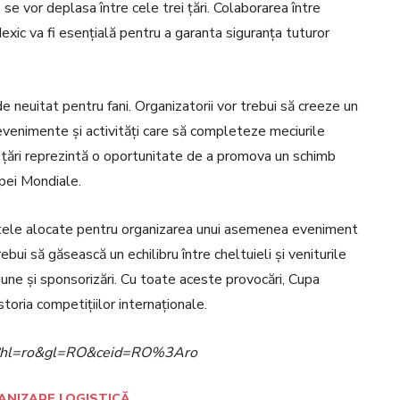
se vor deplasa între cele trei țări. Colaborarea între
exic va fi esențială pentru a garanta siguranța tuturor
de neuitat pentru fani. Organizatorii vor trebui să creeze un
 evenimente și activități care să completeze meciurile
rei țări reprezintă o oportunitate de a promova un schimb
pei Mondiale.
Bugetele alocate pentru organizarea unui asemenea eveniment
ebui să găsească un echilibru între cheltuieli și veniturile
iune și sponsorizări. Cu toate aceste provocări, Cupa
toria competițiilor internaționale.
ome?hl=ro&gl=RO&ceid=RO%3Aro
ANIZARE LOGISTICĂ