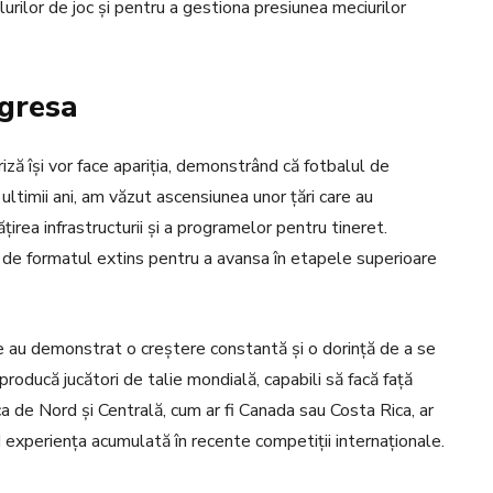
lurilor de joc și pentru a gestiona presiunea meciurilor
ogresa
iză își vor face apariția, demonstrând că fotbalul de
 ultimii ani, am văzut ascensiunea unor țări care au
irea infrastructurii și a programelor pentru tineret.
de formatul extins pentru a avansa în etapele superioare
re au demonstrat o creștere constantă și o dorință de a se
roducă jucători de talie mondială, capabili să facă față
ica de Nord și Centrală, cum ar fi Canada sau Costa Rica, ar
d experiența acumulată în recente competiții internaționale.