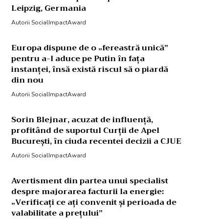
Leipzig, Germania
Autorii SocialImpactAward
Europa dispune de o „fereastră unică”
pentru a-l aduce pe Putin în fața
instanței, însă există riscul să o piardă
din nou
Autorii SocialImpactAward
Sorin Blejnar, acuzat de influență,
profitând de suportul Curții de Apel
București, în ciuda recentei decizii a CJUE
Autorii SocialImpactAward
Avertisment din partea unui specialist
despre majorarea facturii la energie:
„Verificați ce ați convenit și perioada de
valabilitate a prețului”