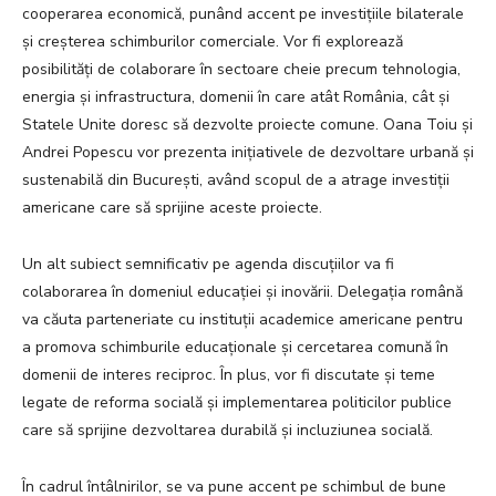
cooperarea economică, punând accent pe investițiile bilaterale
și creșterea schimburilor comerciale. Vor fi explorează
posibilități de colaborare în sectoare cheie precum tehnologia,
energia și infrastructura, domenii în care atât România, cât și
Statele Unite doresc să dezvolte proiecte comune. Oana Toiu și
Andrei Popescu vor prezenta inițiativele de dezvoltare urbană și
sustenabilă din București, având scopul de a atrage investiții
americane care să sprijine aceste proiecte.
Un alt subiect semnificativ pe agenda discuțiilor va fi
colaborarea în domeniul educației și inovării. Delegația română
va căuta parteneriate cu instituții academice americane pentru
a promova schimburile educaționale și cercetarea comună în
domenii de interes reciproc. În plus, vor fi discutate și teme
legate de reforma socială și implementarea politicilor publice
care să sprijine dezvoltarea durabilă și incluziunea socială.
În cadrul întâlnirilor, se va pune accent pe schimbul de bune