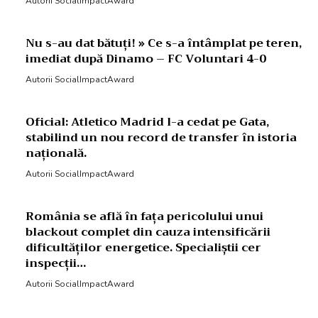
Autorii SocialImpactAward
Nu s-au dat bătuți! » Ce s-a întâmplat pe teren,
imediat după Dinamo – FC Voluntari 4-0
Autorii SocialImpactAward
Oficial: Atletico Madrid l-a cedat pe Gata,
stabilind un nou record de transfer în istoria
națională.
Autorii SocialImpactAward
România se află în fața pericolului unui
blackout complet din cauza intensificării
dificultăților energetice. Specialiștii cer
inspecții…
Autorii SocialImpactAward