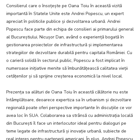
Consilierul care o însoțește pe Oana Toiu în această vizită
importantă în Statele Unite este Andrei Popescu, un expert
apreciat în politicile publice și dezvoltarea urbană. Andrei
Popescu face parte din echipa de consilieri ai primarului general
al Bucureștiului, Nicușor Dan, având o experiență bogată în
gestionarea proiectelor de infrastructură și implementarea
strategiilor de dezvoltare durabilă pentru capitala României. Cu
o carieră solidă în sectorul public, Popescu a fost implicat în
numeroase inițiative menite să îmbunătățească calitatea vieții
cetățenilor și să sprijine creșterea economică la nivel local.
Prezența sa alături de Oana Toiu în această călătorie nu este
întâmplătoare, deoarece expertiza sa în urbanism și dezvoltare
regională poate oferi perspective importante în discuțiile ce vor
avea loc în SUA. Colaborarea sa strânsă cu administrația locală
din București îl face un interlocutor ideal pentru dialoguri pe
teme legate de infrastructură și inovație urbană, subiecte de
real interes pentru partenerii americani. În plus, Andrei Popescu