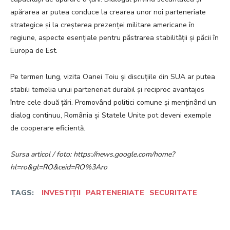
apărarea ar putea conduce la crearea unor noi parteneriate
strategice și la creșterea prezenței militare americane în
regiune, aspecte esențiale pentru păstrarea stabilității și păcii în
Europa de Est.
Pe termen lung, vizita Oanei Toiu și discuțiile din SUA ar putea
stabili temelia unui parteneriat durabil și reciproc avantajos
între cele două țări. Promovând politici comune și menținând un
dialog continuu, România și Statele Unite pot deveni exemple
de cooperare eficientă.
Sursa articol / foto: https://news.google.com/home?
hl=ro&gl=RO&ceid=RO%3Aro
TAGS:
INVESTIȚII
PARTENERIATE
SECURITATE
Facebook
Twitter
Pinterest
W