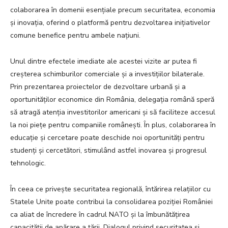
colaborarea în domenii esențiale precum securitatea, economia
și inovația, oferind o platformă pentru dezvoltarea inițiativelor
comune benefice pentru ambele națiuni.
Unul dintre efectele imediate ale acestei vizite ar putea fi
creșterea schimburilor comerciale și a investițiilor bilaterale.
Prin prezentarea proiectelor de dezvoltare urbană și a
oportunităților economice din România, delegația română speră
să atragă atenția investitorilor americani și să faciliteze accesul
la noi piețe pentru companiile românești. În plus, colaborarea în
educație și cercetare poate deschide noi oportunități pentru
studenți și cercetători, stimulând astfel inovarea și progresul
tehnologic.
În ceea ce privește securitatea regională, întărirea relațiilor cu
Statele Unite poate contribui la consolidarea poziției României
ca aliat de încredere în cadrul NATO și la îmbunătățirea
capacității de apărare a țării. Dialogul privind securitatea și