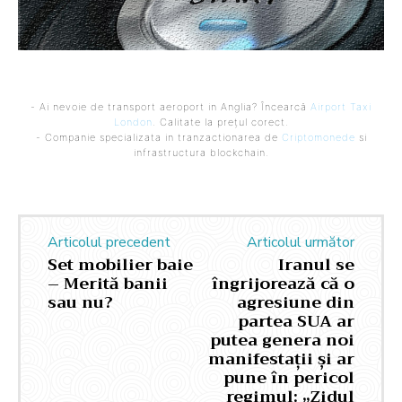
- Ai nevoie de transport aeroport in Anglia? Încearcă
Airport Taxi
London
. Calitate la prețul corect.
- Companie specializata in tranzactionarea de
Criptomonede
si
infrastructura blockchain.
Articolul precedent
Articolul următor
Set mobilier baie
Iranul se
– Merită banii
îngrijorează că o
sau nu?
agresiune din
partea SUA ar
putea genera noi
manifestații și ar
pune în pericol
regimul: „Zidul