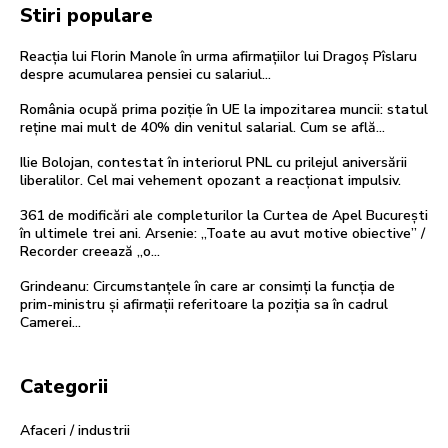
Stiri populare
Reacția lui Florin Manole în urma afirmațiilor lui Dragoș Pîslaru
despre acumularea pensiei cu salariul…
România ocupă prima poziție în UE la impozitarea muncii: statul
reține mai mult de 40% din venitul salarial. Cum se află…
Ilie Bolojan, contestat în interiorul PNL cu prilejul aniversării
liberalilor. Cel mai vehement opozant a reacționat impulsiv.
361 de modificări ale completurilor la Curtea de Apel București
în ultimele trei ani. Arsenie: „Toate au avut motive obiective” /
Recorder creează „o...
Grindeanu: Circumstanțele în care ar consimți la funcția de
prim-ministru și afirmații referitoare la poziția sa în cadrul
Camerei…
Categorii
Afaceri / industrii