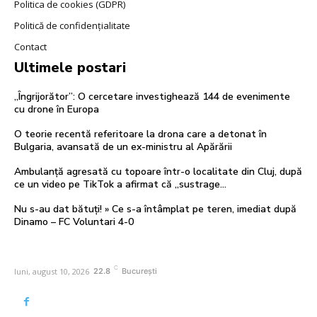
Politica de cookies (GDPR)
Politică de confidențialitate
Contact
Ultimele postari
„Îngrijorător”: O cercetare investighează 144 de evenimente
cu drone în Europa
O teorie recentă referitoare la drona care a detonat în
Bulgaria, avansată de un ex-ministru al Apărării
Ambulanță agresată cu topoare într-o localitate din Cluj, după
ce un video pe TikTok a afirmat că „sustrage…
Nu s-au dat bătuți! » Ce s-a întâmplat pe teren, imediat după
Dinamo – FC Voluntari 4-0
C
luni, august 10, 2026
22.8
București