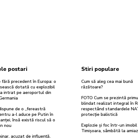
le postari
Stiri populare
re fără precedent în Europa: o
Cum să aleg cea mai bună
sească dotată cu explozibil
răzătoare?
 intrat pe aeroportul din
FOTO Cum se prezintă primul
 Germania
blindat realizat integral în 
ispune de o „fereastră
respectând standardele NA
entru a-l aduce pe Putin în
protecție balistică
anței, însă există riscul să o
Explozie și foc într-un imobil
in nou
Timișoara, sâmbătă la amia
ejnar, acuzat de influență,