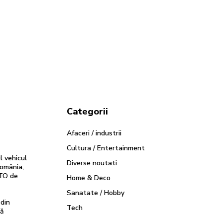
Categorii
Afaceri / industrii
Cultura / Entertainment
 vehicul
Diverse noutati
România,
TO de
Home & Deco
Sanatate / Hobby
 din
Tech
ză