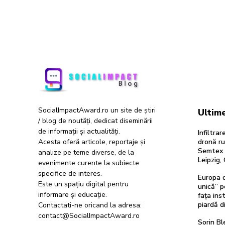
SocialImpactAward.ro un site de știri
Ultime
/ blog de noutăți, dedicat diseminării
de informații și actualități.
Infiltra
Acesta oferă articole, reportaje și
dronă ru
Semtex a
analize pe teme diverse, de la
Leipzig,
evenimente curente la subiecte
specifice de interes.
Europa d
Este un spațiu digital pentru
unică” p
informare și educație.
fața inst
piardă d
Contactati-ne oricand la adresa:
contact@SocialImpactAward.ro
Sorin Bl