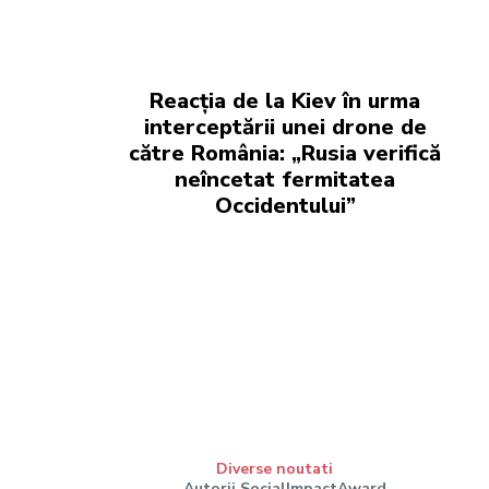
Reacția de la Kiev în urma
interceptării unei drone de
către România: „Rusia verifică
neîncetat fermitatea
Occidentului”
Diverse noutati
Autorii SocialImpactAward