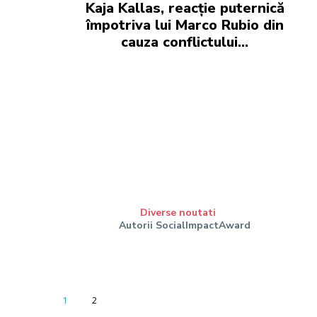
Kaja Kallas, reacție puternică
împotriva lui Marco Rubio din
cauza conflictului…
Diverse noutati
Autorii SocialImpactAward
1
2