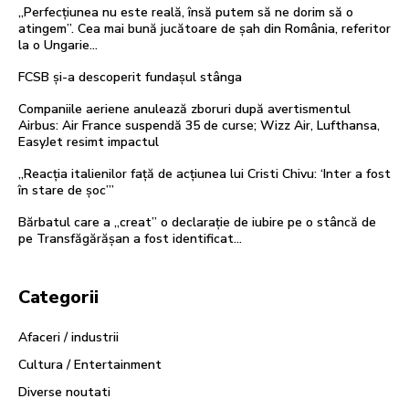
„Perfecțiunea nu este reală, însă putem să ne dorim să o
atingem”. Cea mai bună jucătoare de șah din România, referitor
la o Ungarie...
FCSB și-a descoperit fundașul stânga
Companiile aeriene anulează zboruri după avertismentul
Airbus: Air France suspendă 35 de curse; Wizz Air, Lufthansa,
EasyJet resimt impactul
„Reacția italienilor față de acțiunea lui Cristi Chivu: ‘Inter a fost
în stare de șoc’”
Bărbatul care a „creat” o declarație de iubire pe o stâncă de
pe Transfăgărășan a fost identificat…
Categorii
Afaceri / industrii
Cultura / Entertainment
Diverse noutati