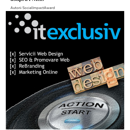
Autorii SocialImpactAward