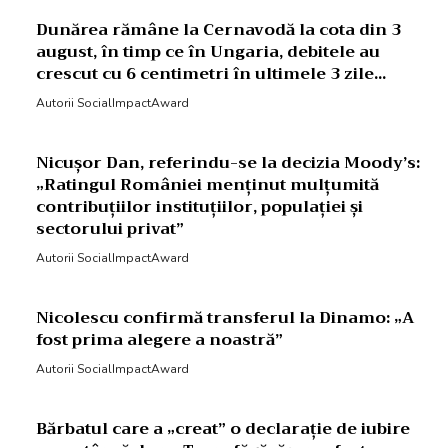
Dunărea rămâne la Cernavodă la cota din 3
august, în timp ce în Ungaria, debitele au
crescut cu 6 centimetri în ultimele 3 zile...
Autorii SocialImpactAward
Nicușor Dan, referindu-se la decizia Moody’s:
„Ratingul României menținut mulțumită
contribuțiilor instituțiilor, populației și
sectorului privat”
Autorii SocialImpactAward
Nicolescu confirmă transferul la Dinamo: „A
fost prima alegere a noastră”
Autorii SocialImpactAward
Bărbatul care a „creat” o declarație de iubire