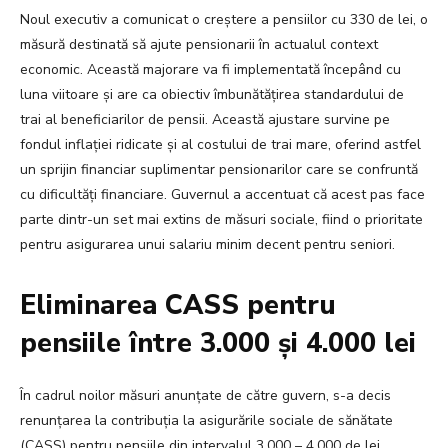
Noul executiv a comunicat o creștere a pensiilor cu 330 de lei, o
măsură destinată să ajute pensionarii în actualul context
economic. Această majorare va fi implementată începând cu
luna viitoare și are ca obiectiv îmbunătățirea standardului de
trai al beneficiarilor de pensii. Această ajustare survine pe
fondul inflației ridicate și al costului de trai mare, oferind astfel
un sprijin financiar suplimentar pensionarilor care se confruntă
cu dificultăți financiare. Guvernul a accentuat că acest pas face
parte dintr-un set mai extins de măsuri sociale, fiind o prioritate
pentru asigurarea unui salariu minim decent pentru seniori.
Eliminarea CASS pentru
pensiile între 3.000 și 4.000 lei
În cadrul noilor măsuri anunțate de către guvern, s-a decis
renunțarea la contribuția la asigurările sociale de sănătate
(CASS) pentru pensiile din intervalul 3.000 – 4.000 de lei.