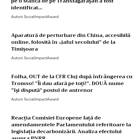
pe o stâncă de pe Transfăgărășan a fost
identificat…
Autorii SocialImpactAward
Aparatură de perturbare din China, accesibilă
online, folosită în „jaful secolului” de la
Timișoara
Autorii SocialImpactAward
Folha, OUT de la CFR Cluj după înfrângerea cu
Tromso! ”Îi dau afară pe toți!”. DOUĂ nume
”își dispută” postul de antrenor
Autorii SocialImpactAward
Reacția Comisiei Europene față de
amendamentele Parlamentului referitoare la
legislația decarbonizării. Analiza efectului
asupra PNRR.