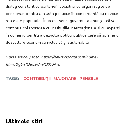
dialog constant cu partenerii sociali și cu organizațiile de
pensionari pentru a ajusta politicile în concordanță cu nevoile
reale ale populației. În acest sens, guvernul a anunțat că va
continua colaborarea cu instituțiile internaționale și cu experții
în domeniu pentru a dezvolta politici publice care să sprijine o
dezvoltare economică inclusivă și sustenabilă.
Sursa articol / foto: https://news.google.com/home?
hl=ro&gl=RO&ceid=RO%3Aro
TAGS:
CONTRIBUȚII
MAJORARE
PENSIILE
Facebook
Twitter
Pinterest
W
Ultimele stiri