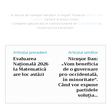
- Ai nevoie de transport aeroport in Anglia? Încearcă
Airport Taxi
London
. Calitate la prețul corect.
- Companie specializata in tranzactionarea de
Criptomonede
si
infrastructura blockchain.
Articolul precedent
Articolul următor
Evaluarea
Nicușor Dan:
Națională 2026
„Vom beneficia
la Matematică
de o guvernare
are loc astăzi
pro-occidentală,
în minoritate”.
Când vor expune
partidele
soluția…