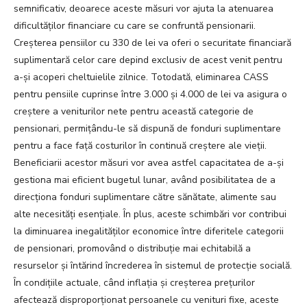
semnificativ, deoarece aceste măsuri vor ajuta la atenuarea
dificultăților financiare cu care se confruntă pensionarii.
Creșterea pensiilor cu 330 de lei va oferi o securitate financiară
suplimentară celor care depind exclusiv de acest venit pentru
a-și acoperi cheltuielile zilnice. Totodată, eliminarea CASS
pentru pensiile cuprinse între 3.000 și 4.000 de lei va asigura o
creștere a veniturilor nete pentru această categorie de
pensionari, permițându-le să dispună de fonduri suplimentare
pentru a face față costurilor în continuă creștere ale vieții.
Beneficiarii acestor măsuri vor avea astfel capacitatea de a-și
gestiona mai eficient bugetul lunar, având posibilitatea de a
direcționa fonduri suplimentare către sănătate, alimente sau
alte necesități esențiale. În plus, aceste schimbări vor contribui
la diminuarea inegalităților economice între diferitele categorii
de pensionari, promovând o distribuție mai echitabilă a
resurselor și întărind încrederea în sistemul de protecție socială.
În condițiile actuale, când inflația și creșterea prețurilor
afectează disproporționat persoanele cu venituri fixe, aceste