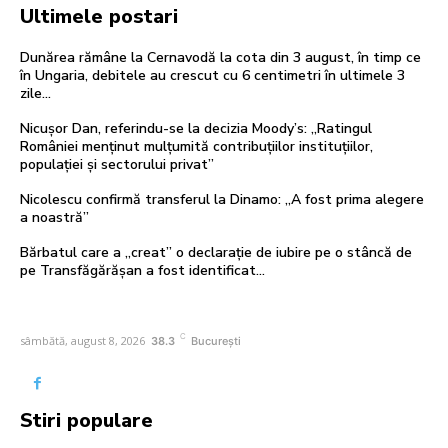
Ultimele postari
Dunărea rămâne la Cernavodă la cota din 3 august, în timp ce
în Ungaria, debitele au crescut cu 6 centimetri în ultimele 3
zile...
Nicușor Dan, referindu-se la decizia Moody’s: „Ratingul
României menținut mulțumită contribuțiilor instituțiilor,
populației și sectorului privat”
Nicolescu confirmă transferul la Dinamo: „A fost prima alegere
a noastră”
Bărbatul care a „creat” o declarație de iubire pe o stâncă de
pe Transfăgărășan a fost identificat…
C
sâmbătă, august 8, 2026
38.3
București
Stiri populare