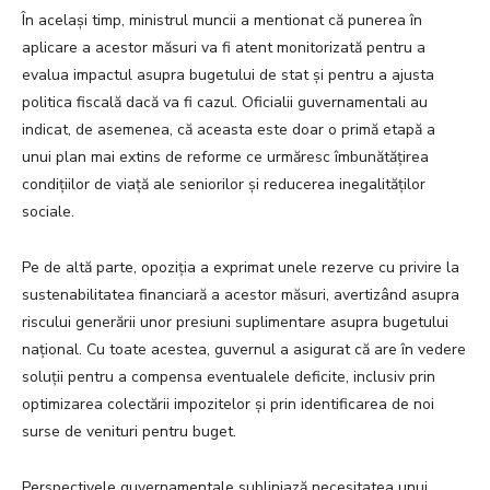
În același timp, ministrul muncii a mentionat că punerea în
aplicare a acestor măsuri va fi atent monitorizată pentru a
evalua impactul asupra bugetului de stat și pentru a ajusta
politica fiscală dacă va fi cazul. Oficialii guvernamentali au
indicat, de asemenea, că aceasta este doar o primă etapă a
unui plan mai extins de reforme ce urmăresc îmbunătățirea
condițiilor de viață ale seniorilor și reducerea inegalităților
sociale.
Pe de altă parte, opoziția a exprimat unele rezerve cu privire la
sustenabilitatea financiară a acestor măsuri, avertizând asupra
riscului generării unor presiuni suplimentare asupra bugetului
național. Cu toate acestea, guvernul a asigurat că are în vedere
soluții pentru a compensa eventualele deficite, inclusiv prin
optimizarea colectării impozitelor și prin identificarea de noi
surse de venituri pentru buget.
Perspectivele guvernamentale subliniază necesitatea unui