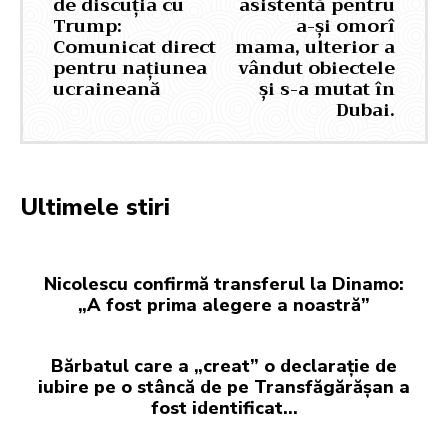
de discuția cu
asistentă pentru
Trump:
a-și omorî
Comunicat direct
mama, ulterior a
pentru națiunea
vândut obiectele
ucraineană
și s-a mutat în
Dubai.
Ultimele stiri
Nicolescu confirmă transferul la Dinamo:
„A fost prima alegere a noastră”
Bărbatul care a „creat” o declarație de
iubire pe o stâncă de pe Transfăgărășan a
fost identificat…