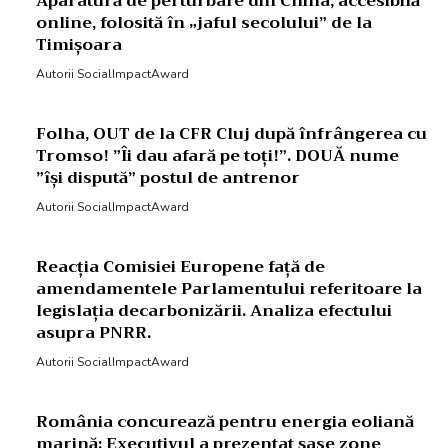
Aparatură de perturbare din China, accesibilă
online, folosită în „jaful secolului” de la
Timișoara
Autorii SocialImpactAward
Folha, OUT de la CFR Cluj după înfrângerea cu
Tromso! ”Îi dau afară pe toți!”. DOUĂ nume
”își dispută” postul de antrenor
Autorii SocialImpactAward
Reacția Comisiei Europene față de
amendamentele Parlamentului referitoare la
legislația decarbonizării. Analiza efectului
asupra PNRR.
Autorii SocialImpactAward
România concurează pentru energia eoliană
marină: Executivul a prezentat șase zone