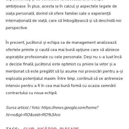
ambițioase. În plus, acesta ia în calcul și aspectele legate de
viața personală, dorind să ofere familiei sale o experiență
internațională de viață, care să îmbogățească și să deschidă noi
perspective.
În prezent, jucătorul și echipa sa de management analizează
ofertele primite și caută cea mai bună opțiune care să alinieze
aspirațiile profesionale cu cele personale. Deși nu s-a luat încă
o decizie finală, jucătorul este optimist cu privire la viitor și a
menționat că este pregătit să își asume noi provocări pentru a-și
exploata potențialul maxim. Între timp, continuă să se antreneze
intensiv pentru a fi în cea mai bună formă cu ocazia semnării
contractului cu noua echipă.
Sursa articol / foto: https://news.google.com/home?
hl=ro&gl=RO&ceid=RO%3Aro