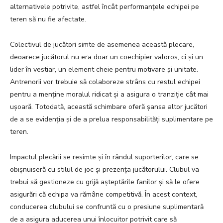
alternativele potrivite, astfel încât performanțele echipei pe
teren să nu fie afectate.
Colectivul de jucători simte de asemenea această plecare,
deoarece jucătorul nu era doar un coechipier valoros, ci și un
lider în vestiar, un element cheie pentru motivare și unitate.
Antrenorii vor trebuie să colaboreze strâns cu restul echipei
pentru a menține moralul ridicat și a asigura o tranziție cât mai
ușoară. Totodată, această schimbare oferă șansa altor jucători
de a se evidenția și de a prelua responsabilități suplimentare pe
teren.
Impactul plecării se resimte și în rândul suporterilor, care se
obișnuiseră cu stilul de joc și prezența jucătorului. Clubul va
trebui să gestioneze cu grijă așteptările fanilor și să le ofere
asigurări că echipa va rămâne competitivă. În acest context,
conducerea clubului se confruntă cu o presiune suplimentară
de a asigura aducerea unui înlocuitor potrivit care să