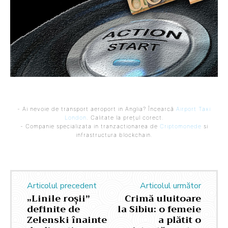
- Ai nevoie de transport aeroport in Anglia? Încearcă
Airport Taxi
London
. Calitate la prețul corect.
- Companie specializata in tranzactionarea de
Criptomonede
si
infrastructura blockchain.
Articolul precedent
Articolul următor
„Linile roșii”
Crimă uluitoare
definite de
la Sibiu: o femeie
Zelenski înainte
a plătit o