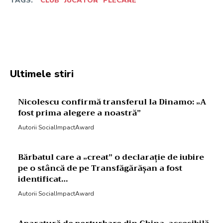
TAGS:
CLUB
JUCĂTOR
PLECARE
Facebook
Twitter
Pinterest
W
Ultimele stiri
Nicolescu confirmă transferul la Dinamo: „A
fost prima alegere a noastră”
Autorii SocialImpactAward
Bărbatul care a „creat” o declarație de iubire
pe o stâncă de pe Transfăgărășan a fost
identificat…
Autorii SocialImpactAward