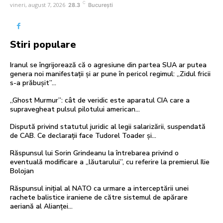
C
vineri, august 7, 2026
28.3
București
Stiri populare
Iranul se îngrijorează că o agresiune din partea SUA ar putea
genera noi manifestații și ar pune în pericol regimul: „Zidul fricii
s-a prăbușit”...
„Ghost Murmur”: cât de veridic este aparatul CIA care a
supravegheat pulsul pilotului american…
Dispută privind statutul juridic al legii salarizării, suspendată
de CAB. Ce declarații face Tudorel Toader și…
Răspunsul lui Sorin Grindeanu la întrebarea privind o
eventuală modificare a „lăutarului”, cu referire la premierul Ilie
Bolojan
Răspunsul inițial al NATO ca urmare a interceptării unei
rachete balistice iraniene de către sistemul de apărare
aeriană al Alianței…