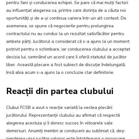
pentru fani și conducerea echipei. Se pare că mai mulți factori
au influențat alegerea sa, printre care dorința de a căuta noi
oportunități și de a-și continua cariera într-un alt context. De
asemenea, se spune că negocierile pentru prelungirea
contractului nu au condus la un rezultat satisfăcător pentru
ambele părți. Jucătorul a considerat că s-a ajuns la un moment
potrivit pentru o schimbare, iar conducerea clubului a acceptat
decizia lui, semnând un acord care îi oferă statutul de jucător
liber. Această plecare a fost subiect de discuție îndelungată,
însă abia acum s-a ajuns la o concluzie clar definitorie.
Reacții din partea clubului
Clubul FCSB a avut o reacție variată la vestea plecării
jucătorului. Reprezentanții clubului au afirmat că respectă
alegerea acestuia și îi doresc succes în viitoarele sale
demersuri. Anumiți membri ai conducerii au subliniat că, deși
pierderea unui jucător valoros este întotdeauna o provocare,