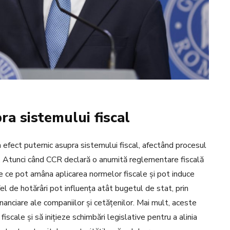
ra sistemului fiscal
n efect puternic asupra sistemului fiscal, afectând procesul
ară. Atunci când CCR declară o anumită reglementare fiscală
ve ce pot amâna aplicarea normelor fiscale și pot induce
fel de hotărâri pot influența atât bugetul de stat, prin
 financiare ale companiilor și cetățenilor. Mai mult, aceste
iscale și să inițieze schimbări legislative pentru a alinia