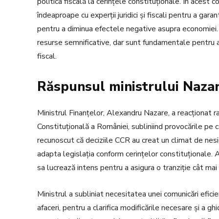
politica fiscală la cerințele constituționale. În acest 
îndeaproape cu experții juridici și fiscali pentru a gar
pentru a diminua efectele negative asupra economiei. 
resurse semnificative, dar sunt fundamentale pentru asi
fiscal.
Răspunsul ministrului Nazar
Ministrul Finanțelor, Alexandru Nazare, a reacționat r
Constituțională a României, subliniind provocările pe ca
recunoscut că deciziile CCR au creat un climat de nesi
adapta legislația conform cerințelor constituționale. 
sa lucrează intens pentru a asigura o tranziție cât mai li
Ministrul a subliniat necesitatea unei comunicări eficie
afaceri, pentru a clarifica modificările necesare și a g