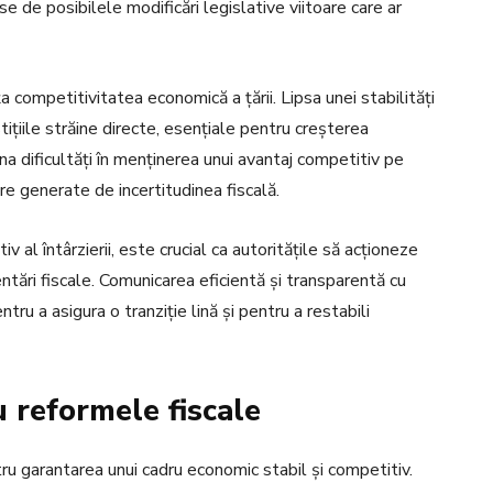
e de posibilele modificări legislative viitoare care ar
a competitivitatea economică a țării. Lipsa unei stabilități
stițiile străine directe, esențiale pentru creșterea
na dificultăți în menținerea unui avantaj competitiv pe
re generate de incertitudinea fiscală.
 al întârzierii, este crucial ca autoritățile să acționeze
tări fiscale. Comunicarea eficientă și transparentă cu
ru a asigura o tranziție lină și pentru a restabili
u reformele fiscale
tru garantarea unui cadru economic stabil și competitiv.