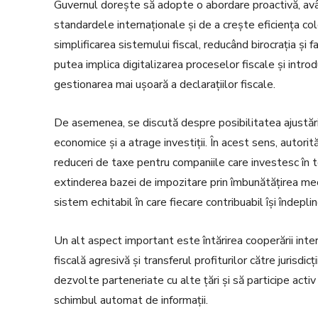
Guvernul dorește să adopte o abordare proactivă, având
standardele internaționale și de a crește eficiența col
simplificarea sistemului fiscal, reducând birocrația și 
putea implica digitalizarea proceselor fiscale și intr
gestionarea mai ușoară a declarațiilor fiscale.
De asemenea, se discută despre posibilitatea ajustăr
economice și a atrage investiții. În acest sens, autorit
reduceri de taxe pentru companiile care investesc în t
extinderea bazei de impozitare prin îmbunătățirea mec
sistem echitabil în care fiecare contribuabil își îndeplin
Un alt aspect important este întărirea cooperării intern
fiscală agresivă și transferul profiturilor către jurisdi
dezvolte parteneriate cu alte țări și să participe activ
schimbul automat de informații.