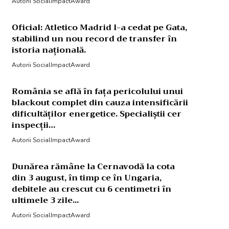
Autorii SocialImpactAward
Oficial: Atletico Madrid l-a cedat pe Gata,
stabilind un nou record de transfer în
istoria națională.
Autorii SocialImpactAward
România se află în fața pericolului unui
blackout complet din cauza intensificării
dificultăților energetice. Specialiștii cer
inspecții…
Autorii SocialImpactAward
Dunărea rămâne la Cernavodă la cota
din 3 august, în timp ce în Ungaria,
debitele au crescut cu 6 centimetri în
ultimele 3 zile...
Autorii SocialImpactAward