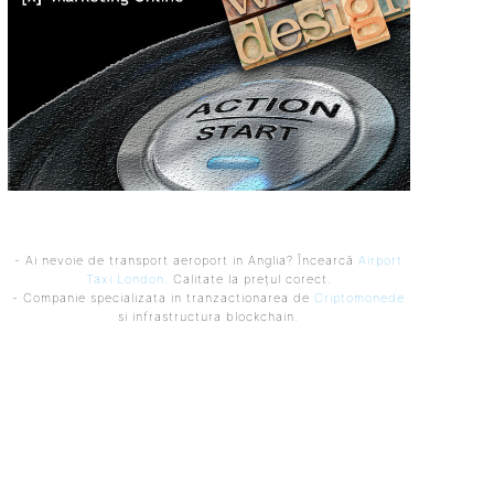
- Ai nevoie de transport aeroport in Anglia? Încearcă
Airport
Taxi London
. Calitate la prețul corect.
- Companie specializata in tranzactionarea de
Criptomonede
si infrastructura blockchain.