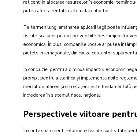
reticenți în alocarea resurselor în economie, temându-s
putea afecta rentabilitatea afacerilor lor.
Pe termen lung, amânarea aplicării legii poate influenț
fiscale și a unor politici prevedibile descurajează inve
economică. În plus, companiile locale ar putea întâmpi
piețele internaționale, din cauza costurilor suplimenta
În concluzie, pentru a diminua impactul economic negativ
prompt pentru a clarifica și implementa noile reglemen
mediul de afaceri și cu cetățenii este fundamentală pent
încrederea în sistemul fiscal național.
Perspectivele viitoare pentr
În contextul curent, reformele fiscale sunt vitale pen