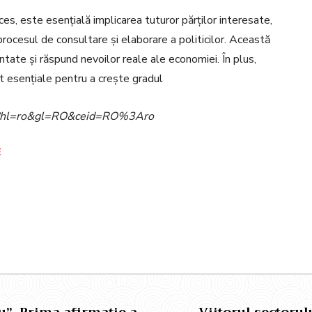
s, este esențială implicarea tuturor părților interesate,
în procesul de consultare și elaborare a politicilor. Această
tate și răspund nevoilor reale ale economiei. În plus,
nt esențiale pentru a crește gradul
ome?hl=ro&gl=RO&ceid=RO%3Aro
E
Pinterest
WhatsApp