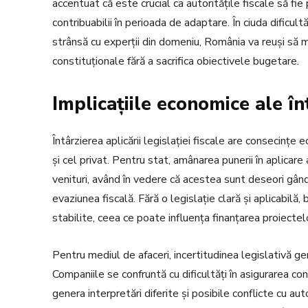
accentuat că este crucial ca autoritățile fiscale să fie 
contribuabilii în perioada de adaptare. În ciuda dificult
strânsă cu experții din domeniu, România va reuși să m
constituționale fără a sacrifica obiectivele bugetare.
Implicațiile economice ale întâ
Întârzierea aplicării legislației fiscale are consecințe
și cel privat. Pentru stat, amânarea punerii în aplicar
venituri, având în vedere că acestea sunt deseori gân
evaziunea fiscală. Fără o legislație clară și aplicabilă
stabilite, ceea ce poate influența finanțarea proiectelor
Pentru mediul de afaceri, incertitudinea legislativă ge
Companiile se confruntă cu dificultăți în asigurarea con
genera interpretări diferite și posibile conflicte cu auto