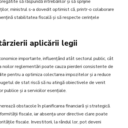
pregătite să răspundă întrebărilor și să sprijine
ăților, ministrul s-a dovedit optimist că, printr-o colaborare
ențină stabilitatea fiscală și să respecte cerințele
rzierii aplicării legii
 economice importante, influențând atât sectorul public, cât
e a noilor reglementări poate cauza pierderi consistente de
dite pentru a optimiza colectarea impozitelor și a reduce
, bugetul de stat riscă să nu atingă obiectivele de venit
 publice și a serviciilor esențiale.
nerează obstacole în planificarea financiară și strategică.
formității fiscale, iar absența unor directive clare poate
ritățile fiscale. Investitorii, la rândul lor, pot deveni