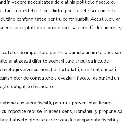
 în vedere necesitatea de a alinia politicile fiscale cu
ectării impozitelor. Unul dintre principalele scopuri este
facilitând conformitatea pentru contribuabili. Acest lucru ar
oducerea unor platforme online care să permită depunerea și
ii cotelor de impozitare pentru a stimula anumite sectoare
ățile analizează diferite scenarii care ar putea include
ehnologii verzi sau inovație. Totodată, se intenționează
anismelor de combatere a evaziunii fiscale, asigurând un
ește obligațiile financiare.
aționale în sfera fiscală, pentru a preveni planificarea
cții cu impozite reduse. În acest sens, România își propune să
 la inițiativele globale care vizează transparența fiscală și