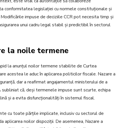
context, este vital ca autoritățile să colaboreze
anta conformitatea legislației cu normele constituționale și
Modificările impuse de deciziile CCR pot necesita timp și
gurarea unui cadru legal stabil și predictibil în sectorul
e la noile termene
apid la anunțul noilor termene stabilite de Curtea
re acestea le aduc în aplicarea politicilor fiscale. Nazare a
guranță, dar a reafirmat angajamentul ministerului de a
A subliniat că, deși termenele impuse sunt scurte, echipa
nă și a evita disfuncționalități în sistemul fiscal.
nte cu toate părțile implicate, inclusiv cu sectorul de
hida aplicarea noilor dispoziții. De asemenea, Nazare a