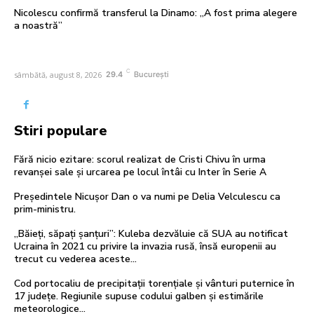
Nicolescu confirmă transferul la Dinamo: „A fost prima alegere
a noastră”
C
sâmbătă, august 8, 2026
29.4
București
Stiri populare
Fără nicio ezitare: scorul realizat de Cristi Chivu în urma
revanșei sale și urcarea pe locul întâi cu Inter în Serie A
Președintele Nicușor Dan o va numi pe Delia Velculescu ca
prim-ministru.
„Băieți, săpați șanțuri”: Kuleba dezvăluie că SUA au notificat
Ucraina în 2021 cu privire la invazia rusă, însă europenii au
trecut cu vederea aceste...
Cod portocaliu de precipitații torențiale și vânturi puternice în
17 județe. Regiunile supuse codului galben și estimările
meteorologice…