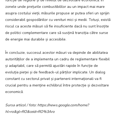
funcție de regiune și de nivelul de dezvoltare economică. În
zonele unde prețurile combustibililor au un impact mai mare
asupra costului vieții, măsurile propuse ar putea oferi un sprijin
considerabil gospodăriilor cu venituri mici și medii. Totuși, există
riscul ca aceste măsuri să fie insuficiente dacă nu sunt însoțite
de politici complementare care să susțină tranziția către surse
de energie mai durabile și accesibile.
În concluzie, succesul acestor măsuri va depinde de abilitatea
autorităților de a implementa un cadru de reglementare flexibil
și adaptabil, care să permită ajustări rapide în funcție de
evoluția pieței și de feedback-ul părților implicate. Un dialog
constant cu sectorul privat și partenerii internaționali va fi
crucial pentru a menține echilibrul între protecție și dezvoltare
economică.
Sursa articol / foto: https://news.google.com/home?
hl=ro&gl=RO&ceid=RO%3Aro