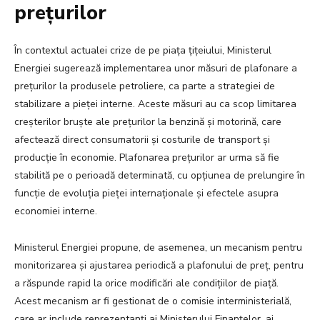
prețurilor
În contextul actualei crize de pe piața țițeiului, Ministerul
Energiei sugerează implementarea unor măsuri de plafonare a
prețurilor la produsele petroliere, ca parte a strategiei de
stabilizare a pieței interne. Aceste măsuri au ca scop limitarea
creșterilor bruște ale prețurilor la benzină și motorină, care
afectează direct consumatorii și costurile de transport și
producție în economie. Plafonarea prețurilor ar urma să fie
stabilită pe o perioadă determinată, cu opțiunea de prelungire în
funcție de evoluția pieței internaționale și efectele asupra
economiei interne.
Ministerul Energiei propune, de asemenea, un mecanism pentru
monitorizarea și ajustarea periodică a plafonului de preț, pentru
a răspunde rapid la orice modificări ale condițiilor de piață.
Acest mecanism ar fi gestionat de o comisie interministerială,
care ar include reprezentanți ai Ministerului Finanțelor, ai