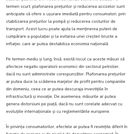
termen scurt, plafonarea prețurilor și reducerea accizelor sunt
anticipate să ofere o ușurare imediată pentru consumatori, prin
stabilizarea prețurilor la pompă și reducerea costurilor de
transport. Acest lucru poate ajuta la menținerea puterii de
cumpărare a populației și la evitarea unei creșteri bruste a
inflației, care ar putea destabiliza economia națională.
Pe termen mediu și lung, însă, există riscul ca aceste măsuri să
afecteze negativ operatorii economici din sectorul petrolier,
dacă nu sunt administrate corespunzător. Plafonarea prețurilor
ar putea duce la scăderea marjelor de profit pentru companiile
din domeniu, ceea ce ar putea descuraja investițiile în
infrastructură și inovație. De asemenea, măsurile ar putea
genera distorsiuni pe piață, dacă nu sunt corelate adecvat cu
evoluțiile internaționale și cu reglementările europene.
În privința consumatorilor, efectele ar putea fi resimțite diferit în