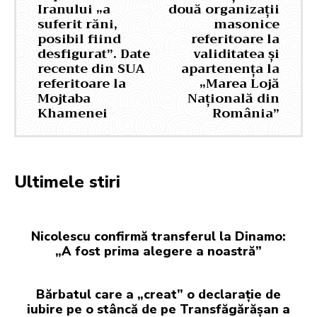
Iranului „a
două organizații
suferit răni,
masonice
posibil fiind
referitoare la
desfigurat”. Date
validitatea și
recente din SUA
apartenența la
referitoare la
„Marea Lojă
Mojtaba
Națională din
Khamenei
România”
Ultimele stiri
Nicolescu confirmă transferul la Dinamo:
„A fost prima alegere a noastră”
Bărbatul care a „creat” o declarație de
iubire pe o stâncă de pe Transfăgărășan a