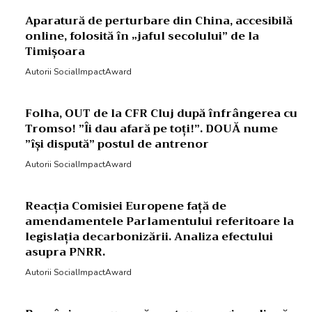
Aparatură de perturbare din China, accesibilă
online, folosită în „jaful secolului” de la
Timișoara
Autorii SocialImpactAward
Folha, OUT de la CFR Cluj după înfrângerea cu
Tromso! ”Îi dau afară pe toți!”. DOUĂ nume
”își dispută” postul de antrenor
Autorii SocialImpactAward
Reacția Comisiei Europene față de
amendamentele Parlamentului referitoare la
legislația decarbonizării. Analiza efectului
asupra PNRR.
Autorii SocialImpactAward