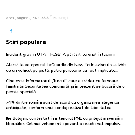
C
vineri, august 7, 2026
28.3
București
Stiri populare
Incident grav în UTA – FCSB! A părăsit terenul în lacrimi
Alertă la aeroportul LaGuardia din New York: avionul s-a izbit
de un vehicul pe pistă, patru persoane au fost implicate…
Cine este informatorul „Turcul”, care a trădat cu fervoare
familia la Securitatea comunistă și în prezent se bucură de o
pensie specială.
74% dintre români sunt de acord cu organizarea alegerilor
anticipate, conform unui sondaj realizat de Libertatea
Ilie Bolojan, contestat în interiorul PNL cu prilejul aniversării
liberalilor. Cel mai vehement opozant a reacționat impulsiv.