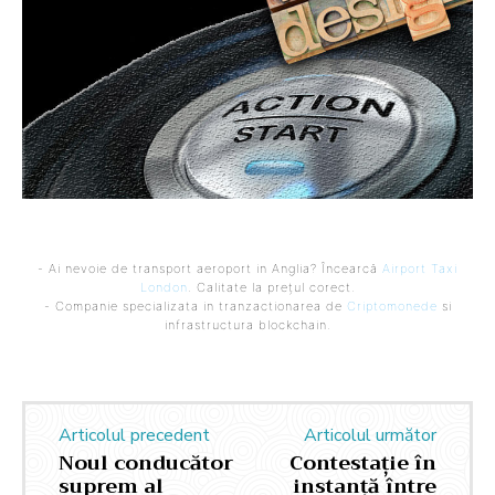
- Ai nevoie de transport aeroport in Anglia? Încearcă
Airport Taxi
London
. Calitate la prețul corect.
- Companie specializata in tranzactionarea de
Criptomonede
si
infrastructura blockchain.
Articolul precedent
Articolul următor
Noul conducător
Contestație în
suprem al
instanță între