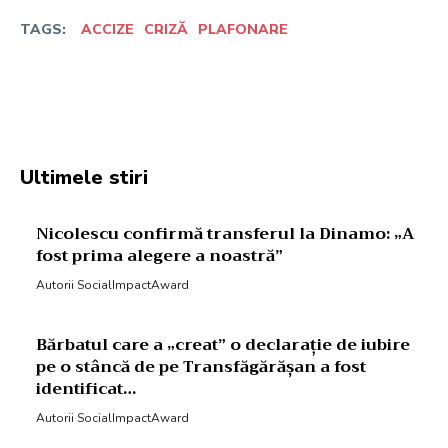
TAGS:
ACCIZE
CRIZĂ
PLAFONARE
Facebook
Twitter
Pinterest
W
Ultimele stiri
Nicolescu confirmă transferul la Dinamo: „A
fost prima alegere a noastră”
Autorii SocialImpactAward
Bărbatul care a „creat” o declarație de iubire
pe o stâncă de pe Transfăgărășan a fost
identificat…
Autorii SocialImpactAward