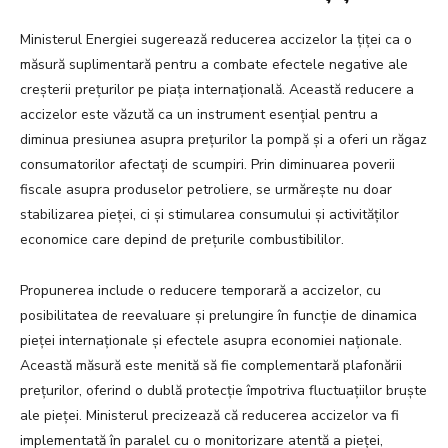
Ministerul Energiei sugerează reducerea accizelor la țiței ca o
măsură suplimentară pentru a combate efectele negative ale
creșterii prețurilor pe piața internațională. Această reducere a
accizelor este văzută ca un instrument esențial pentru a
diminua presiunea asupra prețurilor la pompă și a oferi un răgaz
consumatorilor afectați de scumpiri. Prin diminuarea poverii
fiscale asupra produselor petroliere, se urmărește nu doar
stabilizarea pieței, ci și stimularea consumului și activităților
economice care depind de prețurile combustibililor.
Propunerea include o reducere temporară a accizelor, cu
posibilitatea de reevaluare și prelungire în funcție de dinamica
pieței internaționale și efectele asupra economiei naționale.
Această măsură este menită să fie complementară plafonării
prețurilor, oferind o dublă protecție împotriva fluctuațiilor bruște
ale pieței. Ministerul precizează că reducerea accizelor va fi
implementată în paralel cu o monitorizare atentă a pieței,