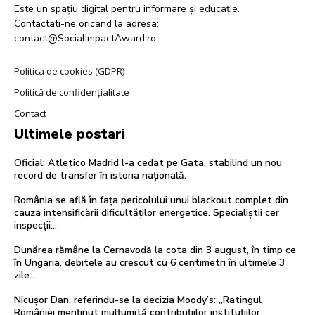
Este un spațiu digital pentru informare și educație.
Contactati-ne oricand la adresa:
contact@SocialImpactAward.ro
Politica de cookies (GDPR)
Politică de confidențialitate
Contact
Ultimele postari
Oficial: Atletico Madrid l-a cedat pe Gata, stabilind un nou
record de transfer în istoria națională.
România se află în fața pericolului unui blackout complet din
cauza intensificării dificultăților energetice. Specialiștii cer
inspecții…
Dunărea rămâne la Cernavodă la cota din 3 august, în timp ce
în Ungaria, debitele au crescut cu 6 centimetri în ultimele 3
zile...
Nicușor Dan, referindu-se la decizia Moody’s: „Ratingul
României menținut mulțumită contribuțiilor instituțiilor,