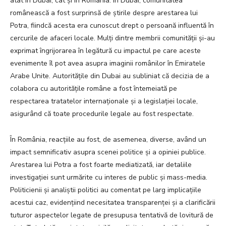
atât în Dubai, cât și în România. În Dubai, comunitatea
românească a fost surprinsă de știrile despre arestarea lui
Potra, fiindcă acesta era cunoscut drept o persoană influentă în
cercurile de afaceri locale. Mulți dintre membrii comunității și-au
exprimat îngrijorarea în legătură cu impactul pe care aceste
evenimente îl pot avea asupra imaginii românilor în Emiratele
Arabe Unite. Autoritățile din Dubai au subliniat că decizia de a
colabora cu autoritățile române a fost întemeiată pe
respectarea tratatelor internaționale și a legislației locale,
asigurând că toate procedurile legale au fost respectate.
În România, reacțiile au fost, de asemenea, diverse, având un
impact semnificativ asupra scenei politice și a opiniei publice.
Arestarea lui Potra a fost foarte mediatizată, iar detaliile
investigației sunt urmărite cu interes de public și mass-media.
Politicienii și analiștii politici au comentat pe larg implicațiile
acestui caz, evidențiind necesitatea transparenței și a clarificării
tuturor aspectelor legate de presupusa tentativă de lovitură de