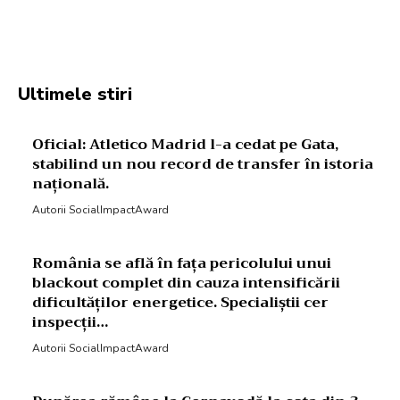
Facebook
Twitter
Pinterest
W
Ultimele stiri
Oficial: Atletico Madrid l-a cedat pe Gata,
stabilind un nou record de transfer în istoria
națională.
Autorii SocialImpactAward
România se află în fața pericolului unui
blackout complet din cauza intensificării
dificultăților energetice. Specialiștii cer
inspecții…
Autorii SocialImpactAward