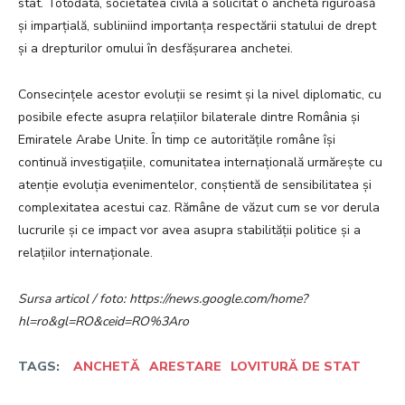
stat. Totodată, societatea civilă a solicitat o anchetă riguroasă
și imparțială, subliniind importanța respectării statului de drept
și a drepturilor omului în desfășurarea anchetei.
Consecințele acestor evoluții se resimt și la nivel diplomatic, cu
posibile efecte asupra relațiilor bilaterale dintre România și
Emiratele Arabe Unite. În timp ce autoritățile române își
continuă investigațiile, comunitatea internațională urmărește cu
atenție evoluția evenimentelor, conștientă de sensibilitatea și
complexitatea acestui caz. Rămâne de văzut cum se vor derula
lucrurile și ce impact vor avea asupra stabilității politice și a
relațiilor internaționale.
Sursa articol / foto: https://news.google.com/home?
hl=ro&gl=RO&ceid=RO%3Aro
TAGS:
ANCHETĂ
ARESTARE
LOVITURĂ DE STAT