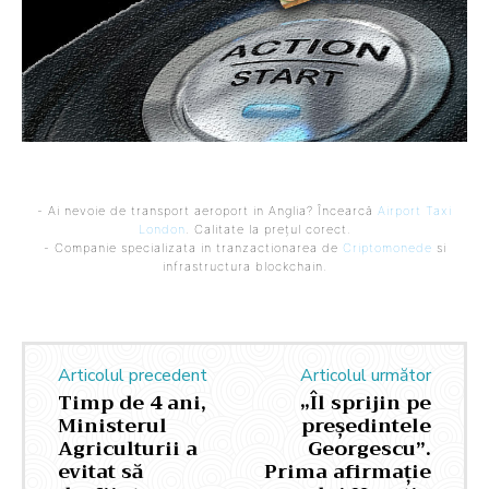
- Ai nevoie de transport aeroport in Anglia? Încearcă
Airport Taxi
London
. Calitate la prețul corect.
- Companie specializata in tranzactionarea de
Criptomonede
si
infrastructura blockchain.
Articolul precedent
Articolul următor
Timp de 4 ani,
„Îl sprijin pe
Ministerul
președintele
Agriculturii a
Georgescu”.
evitat să
Prima afirmație