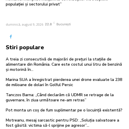
populației și sectorului privat”
C
duminică, august 9, 2026
22.8
București
Stiri populare
A treia zi consecutivă de majorări de prețuri la stațiile de
alimentare din România. Care este costul unui litru de benzină
și motorină în...
Marina SUA a înregistrat pierderea unei drone evaluate la 238
de milioane de dolari în Golful Persic
Tanczos Barna: „Când declarăm că UDMR se retrage de la
guvernare, în ziua următoare ne-am retras”
Pot monta un coș de fum suplimentar pe o locuință existentă?
Motreanu, mesaj sarcastic pentru PSD: „Soluția salvatoare a
fost găsită: victima să-l sprijine pe agresor”…