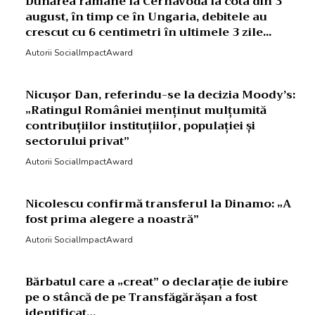
Dunărea rămâne la Cernavodă la cota din 3
august, în timp ce în Ungaria, debitele au
crescut cu 6 centimetri în ultimele 3 zile...
Autorii SocialImpactAward
Nicușor Dan, referindu-se la decizia Moody’s:
„Ratingul României menținut mulțumită
contribuțiilor instituțiilor, populației și
sectorului privat”
Autorii SocialImpactAward
Nicolescu confirmă transferul la Dinamo: „A
fost prima alegere a noastră”
Autorii SocialImpactAward
Bărbatul care a „creat” o declarație de iubire
pe o stâncă de pe Transfăgărășan a fost
identificat…