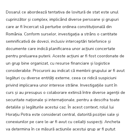
Dosarul ce abordează tentativa de lovitură de stat este unul
cuprinzător și complex, implicând diverse persoane și grupuri
care ar fi încercat să perturbe ordinea constituțională din
România. Conform surselor, investigația a strâns o cantitate
semnificativă de dovezi, inclusiv interceptări telefonice și
documente care indică planificarea unor acțiuni concertate
pentru preluarea puterii. Aceste acțiuni ar fi fost coordonate de
un grup bine organizat, cu resurse financiare și logistice
considerabile. Procurorii au indicat că membrii grupului ar fi avut
legături cu diverse entități externe, ceea ce ridică suspiciuni
privind implicarea unor interese străine. Investigațiile sunt în
curs și au presupus o colaborare extinsă între diverse agenții de
securitate naționale și internaționale, pentru a descifra toate
detaliile și legăturile acestui caz. În acest context, rolul lui
Horațiu Potra este considerat central, datorită poziției sale și
conexiunilor pe care le-ar fi avut cu ceilalți suspecți. Ancheta
va determina în ce măsură acțiunile acestui grup ar fi putut