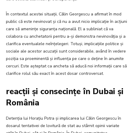
În contextul acestei situații, Călin Georgescu a afirmat în mod
public că este nevinovat și că nu a avut nicio implicație în acțiuni
care să amenințe siguranța națională. El a subliniat că va
colabora cu anchetatorii pentru a-și demonstra nevinovăția și a
clarifica eventualele neînțelegeri. Totuși, implicațiile politice și
sociale ale acestor acuzații sunt considerabile, având în vedere
poziția sa proeminentă și influența pe care o deține în anumite
cercuri. Este așteptat ca ancheta să aducă noi informații care să
clarifice rolul său exact în acest dosar controversat.
reacții și consecințe în Dubai și
România
Detenția lui Horațiu Potra și implicarea lui Călin Georgescu în
dosarul tentativei de lovitură de stat au stârnit opinii variate