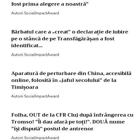
fost prima alegere a noastră”
Autorii SocialImpactAward
Bărbatul care a „creat” o declarație de iubire
pe o stâncă de pe Transfăgărășan a fost
identificat…
Autorii SocialImpactAward
Aparatură de perturbare din China, accesibilă
online, folosită în „jaful secolului” de la
Timișoara
Autorii SocialImpactAward
Folha, OUT de la CFR Cluj după înfrângerea cu
Tromso! ”Îi dau afară pe toți!”. DOUĂ nume
”își dispută” postul de antrenor
Autorii SocialImpactAward