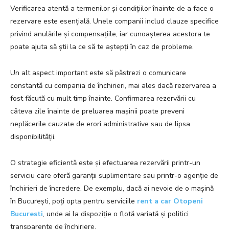
Verificarea atentă a termenilor și condițiilor înainte de a face o
rezervare este esențială. Unele companii includ clauze specifice
privind anulările și compensațiile, iar cunoașterea acestora te
poate ajuta să știi la ce să te aștepți în caz de probleme.
Un alt aspect important este să păstrezi o comunicare
constantă cu compania de închirieri, mai ales dacă rezervarea a
fost făcută cu mult timp înainte. Confirmarea rezervării cu
câteva zile înainte de preluarea mașinii poate preveni
neplăcerile cauzate de erori administrative sau de lipsa
disponibilității.
O strategie eficientă este și efectuarea rezervării printr-un
serviciu care oferă garanții suplimentare sau printr-o agenție de
închirieri de încredere. De exemplu, dacă ai nevoie de o mașină
în București, poți opta pentru serviciile
rent a car Otopeni
Bucuresti
, unde ai la dispoziție o flotă variată și politici
transparente de închiriere.