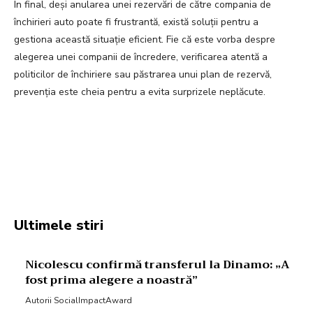
În final, deși anularea unei rezervări de către compania de
închirieri auto poate fi frustrantă, există soluții pentru a
gestiona această situație eficient. Fie că este vorba despre
alegerea unei companii de încredere, verificarea atentă a
politicilor de închiriere sau păstrarea unui plan de rezervă,
prevenția este cheia pentru a evita surprizele neplăcute.
Facebook
Twitter
Pinterest
W
Ultimele stiri
Nicolescu confirmă transferul la Dinamo: „A
fost prima alegere a noastră”
Autorii SocialImpactAward