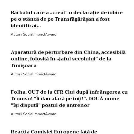
Bărbatul care a „creat” o declarație de iubire
pe o stâncă de pe Transfăgărășan a fost
identificat…
Autorii SocialImpactAward
Aparatură de perturbare din China, accesibilă
online, folosită în „jaful secolului” de la
Timișoara
Autorii SocialImpactAward
Folha, OUT de la CFR Cluj după înfrângerea cu
Tromso! ”Îi dau afară pe toți!”. DOUĂ nume
”își dispută” postul de antrenor
Autorii SocialImpactAward
Reacția Comisiei Europene față de