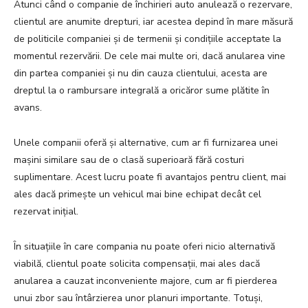
Atunci când o companie de închirieri auto anulează o rezervare,
clientul are anumite drepturi, iar acestea depind în mare măsură
de politicile companiei și de termenii și condițiile acceptate la
momentul rezervării. De cele mai multe ori, dacă anularea vine
din partea companiei și nu din cauza clientului, acesta are
dreptul la o rambursare integrală a oricăror sume plătite în
avans.
Unele companii oferă și alternative, cum ar fi furnizarea unei
mașini similare sau de o clasă superioară fără costuri
suplimentare. Acest lucru poate fi avantajos pentru client, mai
ales dacă primește un vehicul mai bine echipat decât cel
rezervat inițial.
În situațiile în care compania nu poate oferi nicio alternativă
viabilă, clientul poate solicita compensații, mai ales dacă
anularea a cauzat inconveniente majore, cum ar fi pierderea
unui zbor sau întârzierea unor planuri importante. Totuși,