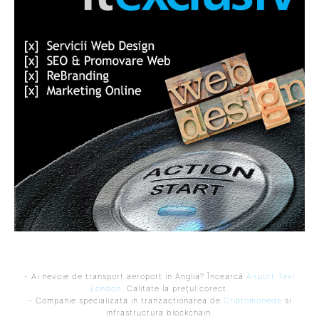
- Ai nevoie de transport aeroport in Anglia? Încearcă
Airport Taxi
London
. Calitate la prețul corect.
- Companie specializata in tranzactionarea de
Criptomonede
si
infrastructura blockchain.