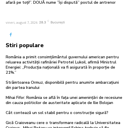
afară pe toți!”. DOUĂ nume ”își dispută” postul de antrenor
C
vineri, august 7, 2026
28.3
București
Stiri populare
România a primit consimțământul guvernului american pentru
reluarea activității rafinăriei Petrotel Lukoil, afirmă Ministrul
Energiei: „Producția națională va fi asigurată în proporție de
21%.”
Strâmtoarea Ormuz, disponibilă pentru anumite ambarcațiuni
din partea Iranului
Mihai Fifor: România se află în fața unei amenințări de recesiune
din cauza politicilor de austeritate aplicate de Ilie Bolojan
Cât contează un sol stabil pentru o construcție sigură?
Gică Craioveanu cere o transformare radicală la Universitatea
Craiova: „Mihai Rotaru va interveni! Echipa trebuie să fie