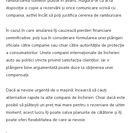
rambursarea sumelor plătite în avans. Asigură-te că ai la
dispoziție o copie a rezervării și orice comunicare scrisă cu
compania, astfel încât să poți justifica cererea de rambursare.
În cazul în care anularea îți cauzează pierderi financiare
semnificative, poți lua în considerare formularea unei plângeri
oficiale către companie sau chiar către autoritățile de protecție
a consumatorilor. Unele companii internaționale de închirieri
auto au politici stricte privind satisfacția clienților, iar o
plângere bine argumentată poate duce la obținerea unei
compensații.
Dacă ai nevoie urgentă de o mașină, încearcă să cauți
alternative rapide la alte companii de închirieri. Chiar dacă este
posibil să plătești un preț mai mare pentru o rezervare de ultim
moment, acest lucru îți poate salva planurile de călătorie și îți
poate oferi flexibilitatea de care ai nevoie.