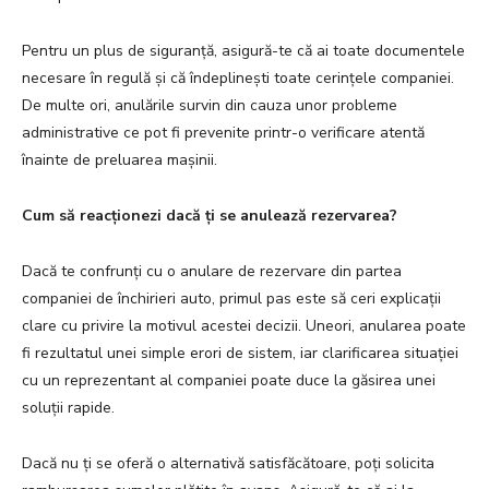
Pentru un plus de siguranță, asigură-te că ai toate documentele
necesare în regulă și că îndeplinești toate cerințele companiei.
De multe ori, anulările survin din cauza unor probleme
administrative ce pot fi prevenite printr-o verificare atentă
înainte de preluarea mașinii.
Cum să reacționezi dacă ți se anulează rezervarea?
Dacă te confrunți cu o anulare de rezervare din partea
companiei de închirieri auto, primul pas este să ceri explicații
clare cu privire la motivul acestei decizii. Uneori, anularea poate
fi rezultatul unei simple erori de sistem, iar clarificarea situației
cu un reprezentant al companiei poate duce la găsirea unei
soluții rapide.
Dacă nu ți se oferă o alternativă satisfăcătoare, poți solicita