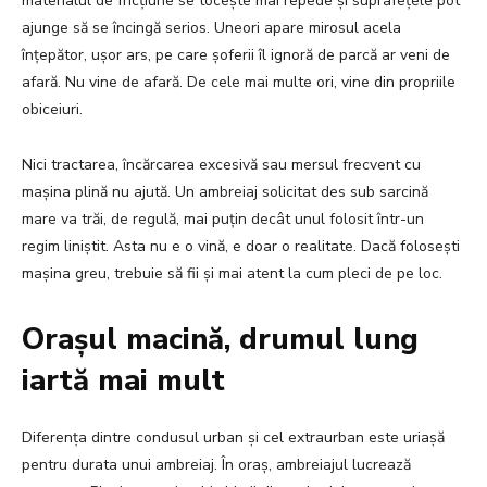
materialul de fricțiune se tocește mai repede și suprafețele pot
ajunge să se încingă serios. Uneori apare mirosul acela
înțepător, ușor ars, pe care șoferii îl ignoră de parcă ar veni de
afară. Nu vine de afară. De cele mai multe ori, vine din propriile
obiceiuri.
Nici tractarea, încărcarea excesivă sau mersul frecvent cu
mașina plină nu ajută. Un ambreiaj solicitat des sub sarcină
mare va trăi, de regulă, mai puțin decât unul folosit într-un
regim liniștit. Asta nu e o vină, e doar o realitate. Dacă folosești
mașina greu, trebuie să fii și mai atent la cum pleci de pe loc.
Orașul macină, drumul lung
iartă mai mult
Diferența dintre condusul urban și cel extraurban este uriașă
pentru durata unui ambreiaj. În oraș, ambreiajul lucrează