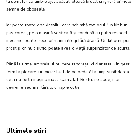
la semafor cu ambreiajul apăsat, pleacă brutal și ignoră primele
semne de oboseală.
Iar peste toate vine detaliul care schimbă tot jocul. Un kit bun,
pus corect, pe o mașină verificată și condusă cu puțin respect
mecanic, poate trece prin ani întregi fără dramă. Un kit bun, pus
prost și chinuit zilnic, poate avea o viață surprinzător de scurtă.
Până la urmă, ambreiajul nu cere tandrețe, ci claritate. Un gest
ferm la plecare, un picior luat de pe pedală la timp și răbdarea
de a nu forța mașina inutil. Cam atât. Restul se aude, mai
devreme sau mai târziu, dinspre cutie.
Facebook
Twitter
Pinterest
W
Ultimele stiri