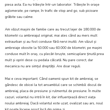
piesa asta. Ea nu trăiește într-un laborator. Trăiește în orașe
aglomerate, pe rampe, în trafic de stop and go, sub picioare
grăbite sau calme.
Am văzut mașini de familie care au trecut lejer de 180.000 de
kilometri cu ambreiajul original, mai ales când au mers mult
extraurban și au fost conduse fără nervi inutili. Am văzut și
ambreiaje obosite la 50.000 sau 60.000 de kilometri, pe mașini
conduse mult în oraș, cu plecări bruște, semicuplare ținută prea
mult și opriri dese cu pedala călcată. Nu pare corect, dar
mecanica nu are simțul dreptății. Are doar reguli.
Mai e ceva important. Când oamenii spun kit de ambreiaj, se
gândesc de obicei la tot ansamblul care se schimbă: discul de
ambreiaj, placa de presiune și rulmentul de presiune. În multe
cazuri, volantul nu intră în kit, dar influențează direct viața
noului ambreiaj. Dacă volantul este uzat, ovalizat sau ars, noul
kit poate începe prost încă din prima zi.