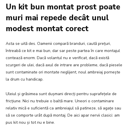
Un kit bun montat prost poate
muri mai repede decât unul
modest montat corect
Asta se uită des. Oamenii compară branduri, caută prețuri,
întreabă ce kit e mai bun, dar sar peste partea în care montajul
contează enorm. Dacă volantul nu e verificat, dacă există
scurgeri de ulei, dacă axul de intrare are probleme, dacă piesele
sunt contaminate ori montate neglijent, noul ambreiaj pornește
la drum cu handicap.
Uleiul și grăsimea sunt dușmani direcți pentru suprafețele de
fricțiune. Nici nu trebuie o baltă mare. Uneori o contaminare
relativ mică e suficientă ca ambreiajul să patineze, să agațe sau
să se comporte urât după montaj. De aici apar nervii clasici: am
pus kit nou și tot nu e bine.