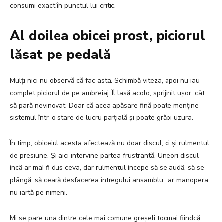
consumi exact în punctul lui critic.
Al doilea obicei prost, piciorul
lăsat pe pedală
Mulți nici nu observă că fac asta. Schimbă viteza, apoi nu iau
complet piciorul de pe ambreiaj. Îl lasă acolo, sprijinit ușor, cât
să pară nevinovat. Doar că acea apăsare fină poate menține
sistemul într-o stare de lucru parțială și poate grăbi uzura.
În timp, obiceiul acesta afectează nu doar discul, ci și rulmentul
de presiune. Și aici intervine partea frustrantă. Uneori discul
încă ar mai fi dus ceva, dar rulmentul începe să se audă, să se
plângă, să ceară desfacerea întregului ansamblu. Iar manopera
nu iartă pe nimeni.
Mi se pare una dintre cele mai comune greșeli tocmai fiindcă