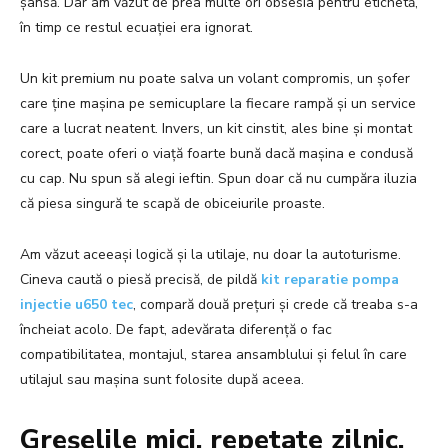
șansă. Dar am văzut de prea multe ori obsesia pentru etichetă,
în timp ce restul ecuației era ignorat.
Un kit premium nu poate salva un volant compromis, un șofer
care ține mașina pe semicuplare la fiecare rampă și un service
care a lucrat neatent. Invers, un kit cinstit, ales bine și montat
corect, poate oferi o viață foarte bună dacă mașina e condusă
cu cap. Nu spun să alegi ieftin. Spun doar că nu cumpăra iluzia
că piesa singură te scapă de obiceiurile proaste.
Am văzut aceeași logică și la utilaje, nu doar la autoturisme.
Cineva caută o piesă precisă, de pildă
kit reparatie pompa
injectie u650 tec
, compară două prețuri și crede că treaba s-a
încheiat acolo. De fapt, adevărata diferență o fac
compatibilitatea, montajul, starea ansamblului și felul în care
utilajul sau mașina sunt folosite după aceea.
Greșelile mici, repetate zilnic,