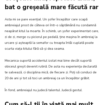
bat o greșeală mare făcută rar
Asta mi se pare esențial. Un șofer începător care scapă
ambreiajul prost de câteva ori într-o săptămână nu condamnă
neapărat kitul la moarte. În schimb, un șofer experimentat care,
zi de zi, merge cu piciorul pe pedală, ține mașina în ambreiaj la
urcare și așteaptă la semafor cu treapta întâi cuplată poate
scurta viața kitului fără să-și dea seama.
Mecanica suportă accidentul izolat mai bine decât suportă
obiceiul greșit devenit rutină. De asta nu experiența declarată
te salvează, ci disciplina mică, de fiecare zi. Poți să conduci de
20 de ani și tot să toci un ambreiaj ca un începător grăbit.
În fond, ambreiajul nu judecă talentul. Judecă gestul.
Cum să-l ții în viață mai mult,