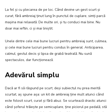
La fel și cu plecarea de pe loc. Când devine un gest scurt și
curat, fără ambreiaj ținut lung în punctul de cuplare, simți parcă
mașina mai relaxată. De multe ori, și tu conduci mai bine. Nu
doar mai ieftin, ci și mai liniștit.
Unele dintre cele mai bune lucruri pentru ambreiaj sunt, culmea,
și cele mai bune lucruri pentru condus în general. Anticiparea,
calmul, gestul decis și lipsa de grabă teatrală. Nu sună
spectaculos, dar funcționează.
Adevărul simplu
Dacă ar fi să răspund pe scurt, deși subiectul nu prea merită
scurtat, aș spune așa: un kit de ambreiaj ține mult atunci când
este folosit scurt, curat și fără abuz. Se scurtează drastic atunci
când șoferul trăiește pe semicuplare, ține piciorul pe pedală, stă