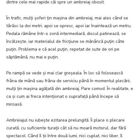
dintre cele mai rapide căi spre un ambreiaj obosit.
În trafic, mulți șoferi țin mașina din ambreiaj, mai ales când se
târăsc la doi metri, apoi se opresc, apoi iar înaintează un metru.
Pedala rămâne într-o zonă intermediară, discul patinează, se
încălzește, iar materialul de fricțiune se mănâncă puțin câte
puțin. Problema e că acel puțin, repetat de sute de ori pe
săptămână, nu mai e puțin.
Pe rampă se vede și mai clar greșeala. În loc să folosească
frâna de mână sau frâna de serviciu până în momentul plecării,
mulți țin mașina agățată din ambreiaj. Pare comod. În realitate, e
ca și cum ai freca intenționat o suprafață până începe să
miroasă.
Ambreiajul nu iubește ezitarea prelungită. Îi place o plecare
curată, cu suficiente turații cât să nu moară motorul, dar fără
spectacol. Când îl ții între două lumi, nici cuplat, nici liber, îl