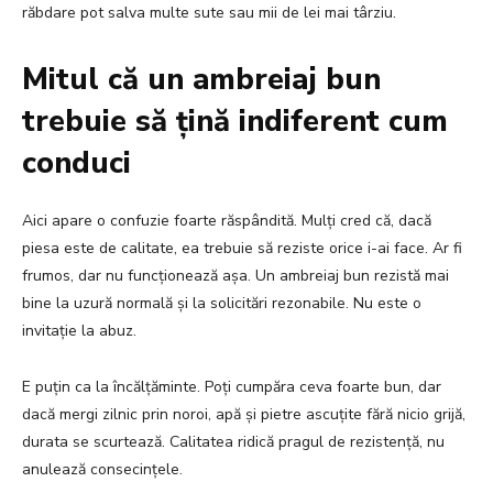
răbdare pot salva multe sute sau mii de lei mai târziu.
Mitul că un ambreiaj bun
trebuie să țină indiferent cum
conduci
Aici apare o confuzie foarte răspândită. Mulți cred că, dacă
piesa este de calitate, ea trebuie să reziste orice i-ai face. Ar fi
frumos, dar nu funcționează așa. Un ambreiaj bun rezistă mai
bine la uzură normală și la solicitări rezonabile. Nu este o
invitație la abuz.
E puțin ca la încălțăminte. Poți cumpăra ceva foarte bun, dar
dacă mergi zilnic prin noroi, apă și pietre ascuțite fără nicio grijă,
durata se scurtează. Calitatea ridică pragul de rezistență, nu
anulează consecințele.