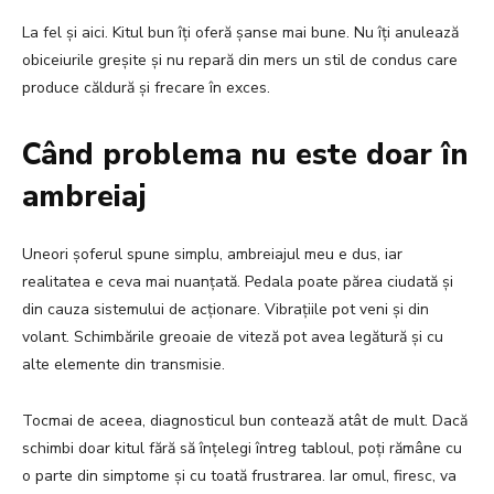
La fel și aici. Kitul bun îți oferă șanse mai bune. Nu îți anulează
obiceiurile greșite și nu repară din mers un stil de condus care
produce căldură și frecare în exces.
Când problema nu este doar în
ambreiaj
Uneori șoferul spune simplu, ambreiajul meu e dus, iar
realitatea e ceva mai nuanțată. Pedala poate părea ciudată și
din cauza sistemului de acționare. Vibrațiile pot veni și din
volant. Schimbările greoaie de viteză pot avea legătură și cu
alte elemente din transmisie.
Tocmai de aceea, diagnosticul bun contează atât de mult. Dacă
schimbi doar kitul fără să înțelegi întreg tabloul, poți rămâne cu
o parte din simptome și cu toată frustrarea. Iar omul, firesc, va