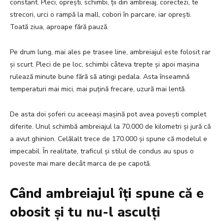
constant. Pleci, oprești, schimbi, ții din ambreiaj, corectezi, te
strecori, urci o rampă la mall, cobori în parcare, iar oprești.
Toată ziua, aproape fără pauză.
Pe drum lung, mai ales pe trasee line, ambreiajul este folosit rar
și scurt. Pleci de pe loc, schimbi câteva trepte și apoi mașina
rulează minute bune fără să atingi pedala. Asta înseamnă
temperaturi mai mici, mai puțină frecare, uzură mai lentă.
De asta doi șoferi cu aceeași mașină pot avea povești complet
diferite. Unul schimbă ambreiajul la 70.000 de kilometri și jură că
a avut ghinion. Celălalt trece de 170.000 și spune că modelul e
impecabil. În realitate, traficul și stilul de condus au spus o
poveste mai mare decât marca de pe capotă.
Când ambreiajul îți spune că e
obosit și tu nu-l asculți