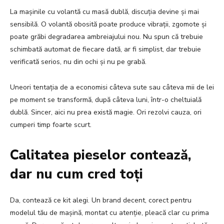
La mașinile cu volantă cu masă dublă, discuția devine și mai
sensibilă. O volantă obosită poate produce vibrații, zgomote și
poate grăbi degradarea ambreiajului nou. Nu spun că trebuie
schimbată automat de fiecare dată, ar fi simplist, dar trebuie
verificată serios, nu din ochi și nu pe grabă.
Uneori tentația de a economisi câteva sute sau câteva mii de lei
pe moment se transformă, după câteva luni, într-o cheltuială
dublă. Sincer, aici nu prea există magie. Ori rezolvi cauza, ori
cumperi timp foarte scurt.
Calitatea pieselor contează,
dar nu cum cred toți
Da, contează ce kit alegi. Un brand decent, corect pentru
modelul tău de mașină, montat cu atenție, pleacă clar cu prima