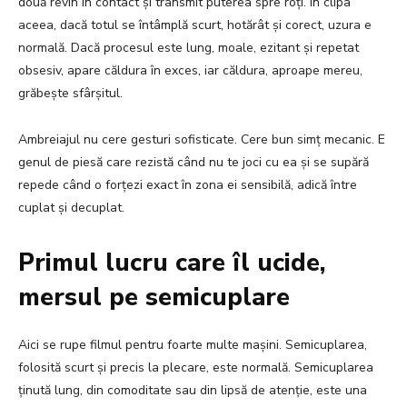
două revin în contact și transmit puterea spre roți. În clipa
aceea, dacă totul se întâmplă scurt, hotărât și corect, uzura e
normală. Dacă procesul este lung, moale, ezitant și repetat
obsesiv, apare căldura în exces, iar căldura, aproape mereu,
grăbește sfârșitul.
Ambreiajul nu cere gesturi sofisticate. Cere bun simț mecanic. E
genul de piesă care rezistă când nu te joci cu ea și se supără
repede când o forțezi exact în zona ei sensibilă, adică între
cuplat și decuplat.
Primul lucru care îl ucide,
mersul pe semicuplare
Aici se rupe filmul pentru foarte multe mașini. Semicuplarea,
folosită scurt și precis la plecare, este normală. Semicuplarea
ținută lung, din comoditate sau din lipsă de atenție, este una