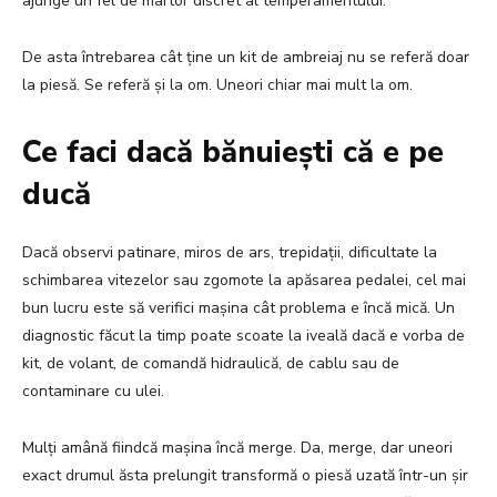
ajunge un fel de martor discret al temperamentului.
De asta întrebarea cât ține un kit de ambreiaj nu se referă doar
la piesă. Se referă și la om. Uneori chiar mai mult la om.
Ce faci dacă bănuiești că e pe
ducă
Dacă observi patinare, miros de ars, trepidații, dificultate la
schimbarea vitezelor sau zgomote la apăsarea pedalei, cel mai
bun lucru este să verifici mașina cât problema e încă mică. Un
diagnostic făcut la timp poate scoate la iveală dacă e vorba de
kit, de volant, de comandă hidraulică, de cablu sau de
contaminare cu ulei.
Mulți amână fiindcă mașina încă merge. Da, merge, dar uneori
exact drumul ăsta prelungit transformă o piesă uzată într-un șir