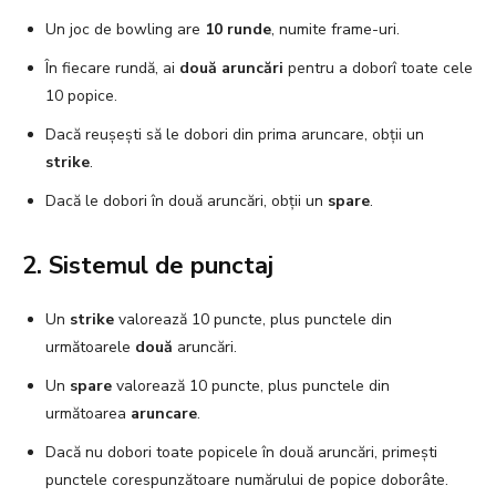
Un joc de bowling are
10 runde
, numite frame-uri.
În fiecare rundă, ai
două aruncări
pentru a doborî toate cele
10 popice.
Dacă reușești să le dobori din prima aruncare, obții un
strike
.
Dacă le dobori în două aruncări, obții un
spare
.
2. Sistemul de punctaj
Un
strike
valorează 10 puncte, plus punctele din
următoarele
două
aruncări.
Un
spare
valorează 10 puncte, plus punctele din
următoarea
aruncare
.
Dacă nu dobori toate popicele în două aruncări, primești
punctele corespunzătoare numărului de popice doborâte.