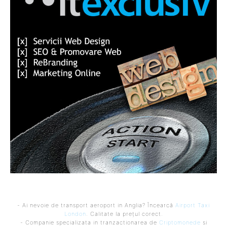
- Ai nevoie de transport aeroport in Anglia? Încearcă
Airport Taxi
London
. Calitate la prețul corect.
- Companie specializata in tranzactionarea de
Criptomonede
si