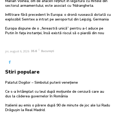
Marian Voinea, om de afaceri reținut în legătură cu mitele din
sectorul armamentului, este asociat cu ‘Ndrangheta.
Infiltrare fără precedent în Europa: o dronă rusească dotată cu
explozibil Semtex a intrat pe aeroportul din Leipzig, Germania
Europa dispune de o „fereastră unică” pentru a-l aduce pe
Putin în fața instanței, însă există riscul să o piardă din nou
C
joi, august 6, 2026
35.6
București
Stiri populare
Palatul Dogilor – Simbolul puterii venețiene
Ce s-a întâmplat cu leul după moțiunile de cenzură care au
dus la căderea guvernelor în România
Italienii au emis o părere după 90 de minute de joc ale lui Radu
Drăgușin la Real Madrid.