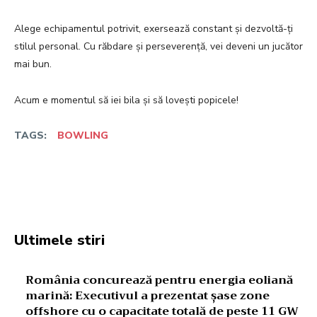
Alege echipamentul potrivit, exersează constant și dezvoltă-ți
stilul personal. Cu răbdare și perseverență, vei deveni un jucător
mai bun.
Acum e momentul să iei bila și să lovești popicele!
TAGS:
BOWLING
Facebook
Twitter
Pinterest
W
Ultimele stiri
România concurează pentru energia eoliană
marină: Executivul a prezentat șase zone
offshore cu o capacitate totală de peste 11 GW