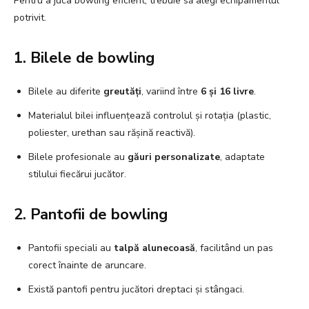
Pentru a juca bowling eficient, trebuie să alegi echipamentul
potrivit.
1. Bilele de bowling
Bilele au diferite
greutăți
, variind între
6 și 16 livre
.
Materialul bilei influențează controlul și rotația (plastic,
poliester, urethan sau rășină reactivă).
Bilele profesionale au
găuri personalizate
, adaptate
stilului fiecărui jucător.
2. Pantofii de bowling
Pantofii speciali au
talpă alunecoasă
, facilitând un pas
corect înainte de aruncare.
Există pantofi pentru jucători dreptaci și stângaci.